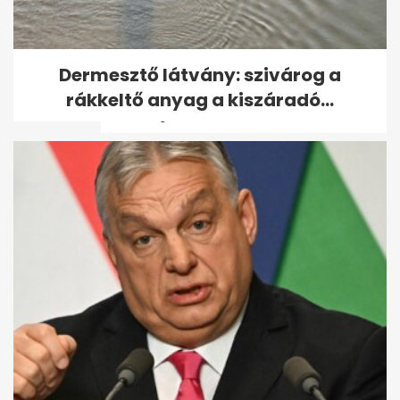
Az extrém hideg miatt már
Dermesztő látvány: szivárog a
figyelmeztetést adott ki az
rákkeltő anyag a kiszáradó...
OMSZ: jön a...
Brutális gyilkosság áldozata
lett egy nő Martfűn – ezt a...