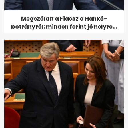
Megszólalt a Fidesz a Hankó-
botrányról: minden forint jó helyre...