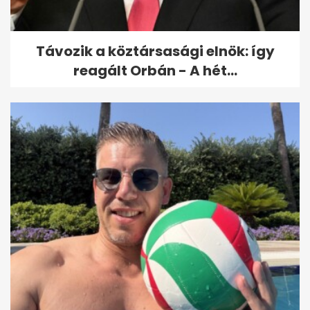
Távozik a köztársasági elnök: így
reagált Orbán - A hét...