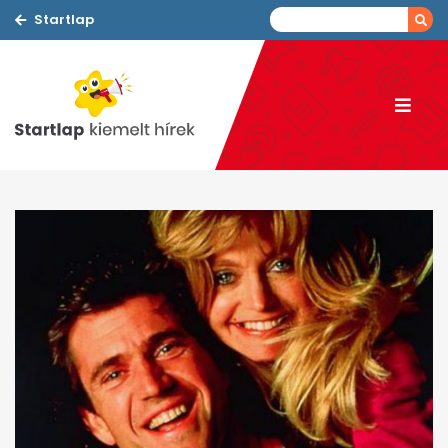
Startlap