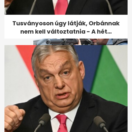
Tusványoson úgy látják, Orbánnak
nem kell változtatnia - A hét...
A legkeményebb bérgyilkosról
szóló film szegez este a
képernyő...