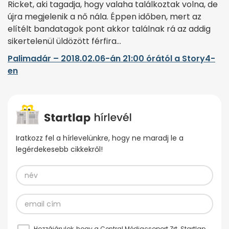
Ricket, aki tagadja, hogy valaha találkoztak volna, de
újra megjelenik a nő nála. Éppen időben, mert az
elítélt bandatagok pont akkor találnak rá az addig
sikertelenül üldözött férfira…
Palimadár – 2018.02.06-án 21:00 órától a Story4-
en
Iratkozz fel a hírlevelünkre, hogy ne maradj le a
legérdekesebb cikkekről!
Hozzájárulok, hogy a Central Médiacsoport Zrt. Startlap