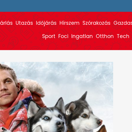
árlás
Utazás
Időjárás
Hírszem
Szórakozás
Gazda
Sport
Foci
Ingatlan
Otthon
Tech