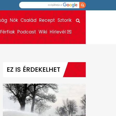
ság
Nők
Család
Recept
Sztorik
Férfiak
Podcast
Wiki
Hírlevél 💌
EZ IS ÉRDEKELHET