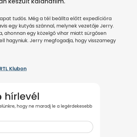
n készült kalandfilm.
pat tudós. Még a tél beállta előtt expedícióra
vis egy kutyás szánnal, melynek vezetője Jerry.
a, ahonnan egy közelgő vihar miatt sürgősen
ell hagyniuk. Jerry megfogadja, hogy visszamegy
 RTL Klubon
evelünkre, hogy ne maradj le a legérdekesebb