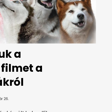
uk a
filmet a
ákról
ár 26.