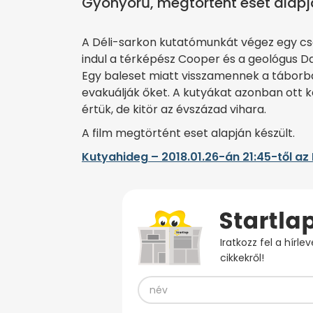
Gyönyörű, megtörtént eset alapjá
A Déli-sarkon kutatómunkát végez egy csa
indul a térképész Cooper és a geológus Da
Egy baleset miatt visszamennek a táborb
evakuálják őket. A kutyákat azonban ott k
értük, de kitör az évszázad vihara.
A film megtörtént eset alapján készült.
Kutyahideg – 2018.01.26-án 21:45-től az
Iratkozz fel a hírl
cikkekről!