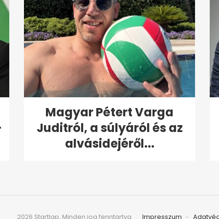
Magyar Pétert Varga
-
Juditról, a súlyáról és az
alvásidejéről...
2026 Startlap, Minden jog fenntartva
Impresszum
Adatvé