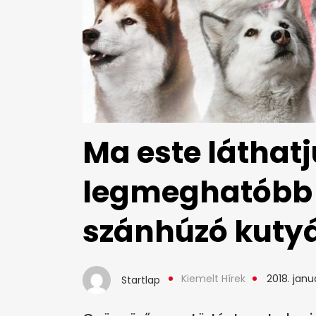
Ma este láthatj
legmeghatóbb 
szánhúzó kuty
Kiemelt Hírek
2018. janu
Startlap