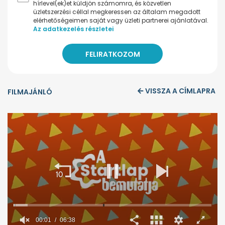
hírlevel(ek)et küldjön számomra, és közvetlen
üzletszerzési céllal megkeressen az általam megadott
elérhetőségeimen saját vagy üzleti partnerei ajánlatával.
Az adatkezelés részletei
VISSZA A CÍMLAPRA
FILMAJÁNLÓ
00:02
06:38