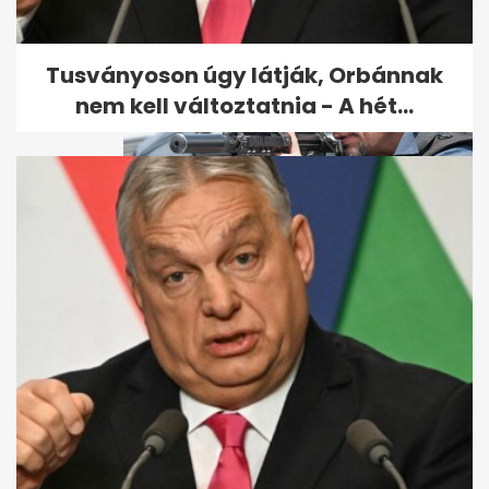
Tusványoson úgy látják, Orbánnak
nem kell változtatnia - A hét...
A legkeményebb bérgyilkosról
szóló film szegez este a
képernyő...