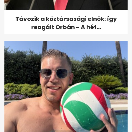
Távozik a köztársasági elnök: így
reagált Orbán - A hét...