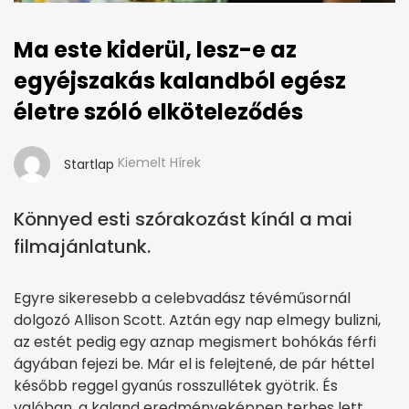
Ma este kiderül, lesz-e az
egyéjszakás kalandból egész
életre szóló elköteleződés
Kiemelt Hírek
Startlap
Könnyed esti szórakozást kínál a mai
filmajánlatunk.
Egyre sikeresebb a celebvadász tévéműsornál
dolgozó Allison Scott. Aztán egy nap elmegy bulizni,
az estét pedig egy aznap megismert bohókás férfi
ágyában fejezi be. Már el is felejtené, de pár héttel
később reggel gyanús rosszullétek gyötrik. És
valóban, a kaland eredményeképpen terhes lett.