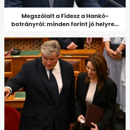
Megszólalt a Fidesz a Hankó-
botrányról: minden forint jó helyre...