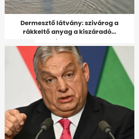
Az extrém hideg miatt már
Dermesztő látvány: szivárog a
figyelmeztetést adott ki az
rákkeltő anyag a kiszáradó...
OMSZ: jön a...
Brutális gyilkosság áldozata
lett egy nő Martfűn – ezt a...