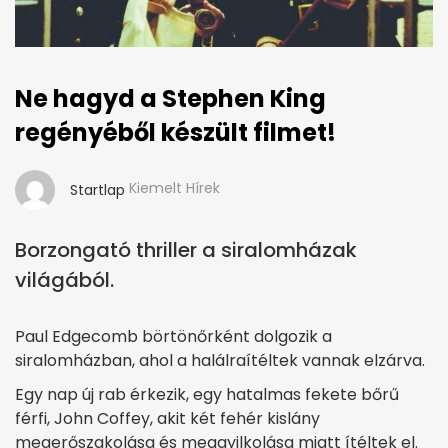
Ne hagyd a Stephen King
regényéből készült filmet!
Kiemelt Hírek
Startlap
Borzongató thriller a siralomházak
világából.
Paul Edgecomb börtönőrként dolgozik a
siralomházban, ahol a halálraítéltek vannak elzárva.
Egy nap új rab érkezik, egy hatalmas fekete bőrű
férfi, John Coffey, akit két fehér kislány
megerőszakolása és meggyilkolása miatt ítéltek el.