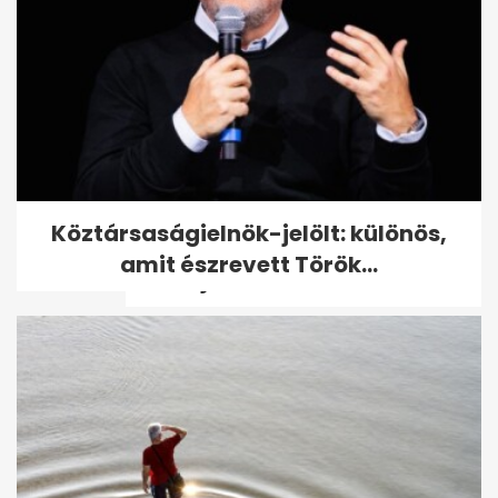
Az extrém hideg miatt már
Köztársaságielnök-jelölt: különös,
figyelmeztetést adott ki az
amit észrevett Török...
OMSZ: jön a...