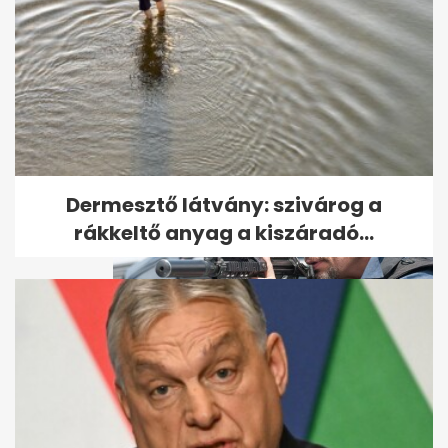
Brutális gyilkosság áldozata
lett egy nő Martfűn – ezt a...
Dermesztő látvány: szivárog a
rákkeltő anyag a kiszáradó...
A legkeményebb bérgyilkosról
szóló film szegez este a