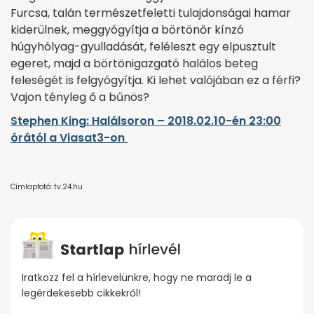
Furcsa, talán természetfeletti tulajdonságai hamar
kiderülnek, meggyógyítja a börtönőr kínzó
húgyhólyag-gyulladását, feléleszt egy elpusztult
egeret, majd a börtönigazgató halálos beteg
feleségét is felgyógyítja. Ki lehet valójában ez a férfi?
Vajon tényleg ő a bűnös?
Stephen King: Halálsoron – 2018.02.10-én 23:00
órától a Viasat3-on
Címlapfotó: tv.24.hu
Iratkozz fel a hírlevelünkre, hogy ne maradj le a
legérdekesebb cikkekről!