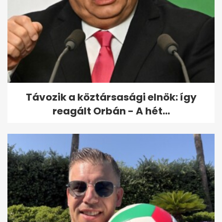
Távozik a köztársasági elnök: így
reagált Orbán - A hét...