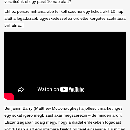
veszítsünk el egy pasit 10 nap alatt?
Ehhez persze mihamarabb fel kell szednie egy fickót, akit 10 nap
alatt a legádázabb ügyeskedéssel az őrületbe kergetve szakításra
bírhatna…
Benjamin Barry (Matthew McConaughey) a jólfésült marketinges
egy sokat ígérő megbízást akar megszerezni – de minden áron.
Elszántságában odáig megy, hogy a diadal érdekében fogadást
köt: 10 nap alatt egy számára kijelölt nő fejét elcsavarja. És mit ad