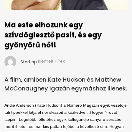
Ma este elhozunk egy
szívdöglesztő pasit, és egy
gyönyörű nőt!
Kiemelt Hírek
Startlap
A film, amiben Kate Hudson és Matthew
McConaughey igazán egymáshoz illenek.
Andie Anderson (Kate Hudson) a Nőmérő Magazin egyik vezetője
tuti tippekkel látja el női olvasóit a közkedvelt „Hogyan”-rovat
lapjain. Legutóbbi ötletéhez egyik kolléganője sanyarú sorsából
merít ihletet, és már kiis pattan fejéből a következő cím: Hogyan