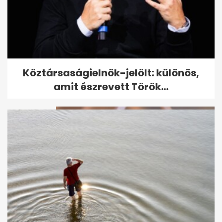
Pierrot: Oláh Ibolya nem mond
Köztársaságielnök-jelölt: különös,
igazat
amit észrevett Török...