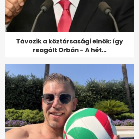
Távozik a köztársasági elnök: így
reagált Orbán - A hét...