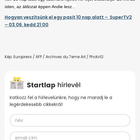
isten, az áldozat éppen Andie lesz…
Hogyan veszítsünk el egy pasit 10 nap alatt – SuperTV2
– 03.06. kedd 21:00
Kép: Europress / AFP / Archives du 7eme Art / Photo12
Iratkozz fel a hírlevelünkre, hogy ne maradj le a
legérdekesebb cikkekről!