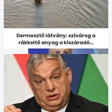
Nádai Anikó nem posztol a
kisfiáról, ezért követői azt...
Dermesztő látvány: szivárog a
rákkeltő anyag a kiszáradó...
Így jött össze Várkonyi Andrea