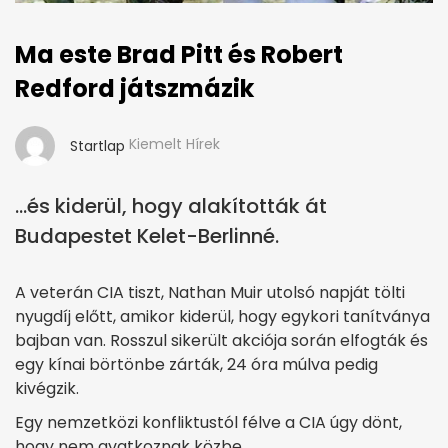
Ma este Brad Pitt és Robert
Redford játszmázik
Kiemelt Hírek
Startlap
...és kiderül, hogy alakították át
Budapestet Kelet-Berlinné.
A veterán CIA tiszt, Nathan Muir utolsó napját tölti
nyugdíj előtt, amikor kiderül, hogy egykori tanítványa
bajban van. Rosszul sikerült akciója során elfogták és
egy kínai börtönbe zárták, 24 óra múlva pedig
kivégzik.
Egy nemzetközi konfliktustól félve a CIA úgy dönt,
hogy nem avatkoznak közbe.