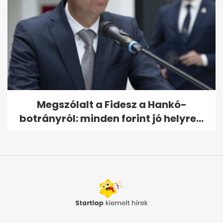
Megszólalt a Fidesz a Hankó-
botrányról: minden forint jó helyre...