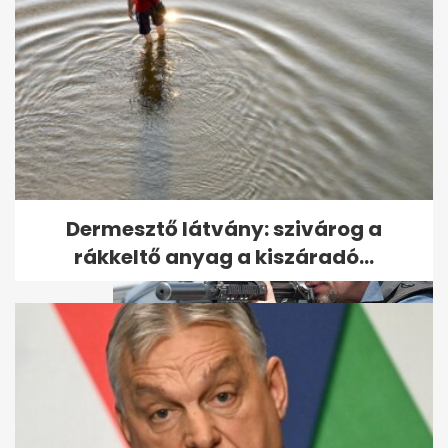
Brutális gyilkosság áldozata
lett egy nő Martfűn – ezt a...
Dermesztő látvány: szivárog a
rákkeltő anyag a kiszáradó...
A legkeményebb bérgyilkosról