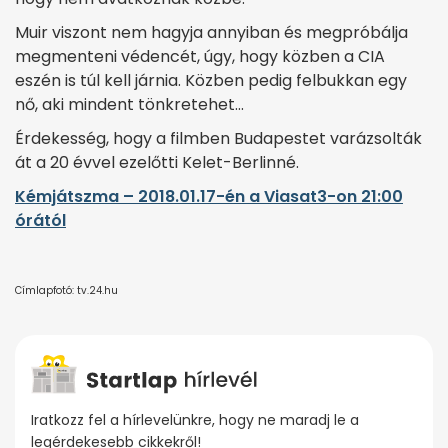
Muir viszont nem hagyja annyiban és megpróbálja
megmenteni védencét, úgy, hogy közben a CIA
eszén is túl kell járnia. Közben pedig felbukkan egy
nő, aki mindent tönkretehet…
Érdekesség, hogy a filmben Budapestet varázsolták
át a 20 évvel ezelőtti Kelet-Berlinné.
Kémjátszma – 2018.01.17-én a Viasat3-on 21:00
órától
Címlapfotó: tv.24.hu
Iratkozz fel a hírlevelünkre, hogy ne maradj le a
legérdekesebb cikkekről!