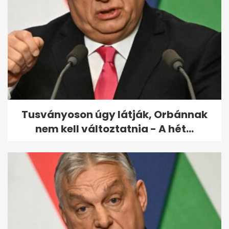
szóló film szegez este a
képernyő...
Tusványoson úgy látják, Orbánnak
nem kell változtatnia - A hét...