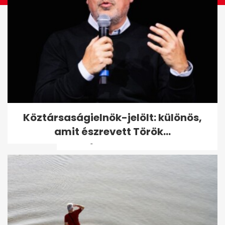
Az extrém hideg miatt már
Köztársaságielnök-jelölt: különös,
figyelmeztetést adott ki az
amit észrevett Török...
OMSZ: jön a...