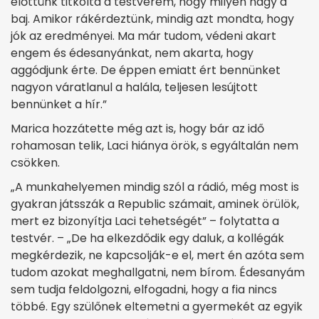
előttünk titkolta a testvérem, hogy milyen nagy a
baj. Amikor rákérdeztünk, mindig azt mondta, hogy
jók az eredményei. Ma már tudom, védeni akart
engem és édesanyánkat, nem akarta, hogy
aggódjunk érte. De éppen emiatt ért bennünket
nagyon váratlanul a halála, teljesen lesújtott
bennünket a hír.”
Marica hozzátette még azt is, hogy bár az idő
rohamosan telik, Laci hiánya örök, s egyáltalán nem
csökken.
„A munkahelyemen mindig szól a rádió, még most is
gyakran játsszák a Republic számait, aminek örülök,
mert ez bizonyítja Laci tehetségét” – folytatta a
testvér. – „De ha elkezdődik egy daluk, a kollégák
megkérdezik, ne kapcsolják-e el, mert én azóta sem
tudom azokat meghallgatni, nem bírom. Édesanyám
sem tudja feldolgozni, elfogadni, hogy a fia nincs
többé. Egy szülőnek eltemetni a gyermekét az egyik