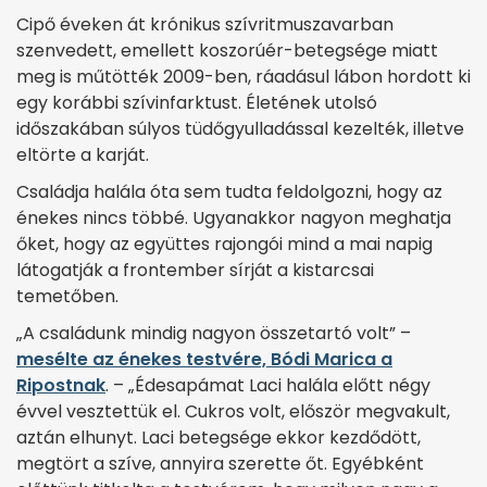
Cipő éveken át krónikus szívritmuszavarban
szenvedett, emellett koszorúér-betegsége miatt
meg is műtötték 2009-ben, ráadásul lábon hordott ki
egy korábbi szívinfarktust. Életének utolsó
időszakában súlyos tüdőgyulladással kezelték, illetve
eltörte a karját.
Családja halála óta sem tudta feldolgozni, hogy az
énekes nincs többé. Ugyanakkor nagyon meghatja
őket, hogy az együttes rajongói mind a mai napig
látogatják a frontember sírját a kistarcsai
temetőben.
„A családunk mindig nagyon összetartó volt” –
mesélte az énekes testvére, Bódi Marica a
Ripostnak
. – „Édesapámat Laci halála előtt négy
évvel vesztettük el. Cukros volt, először megvakult,
aztán elhunyt. Laci betegsége ekkor kezdődött,
megtört a szíve, annyira szerette őt. Egyébként