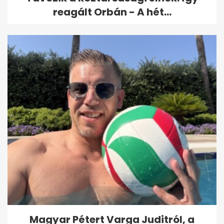
reagált Orbán - A hét...
Magyar Pétert Varga Juditról, a