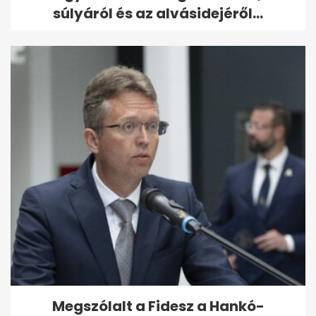
súlyáról és az alvásidejéről...
Megszólalt a Fidesz a Hankó-