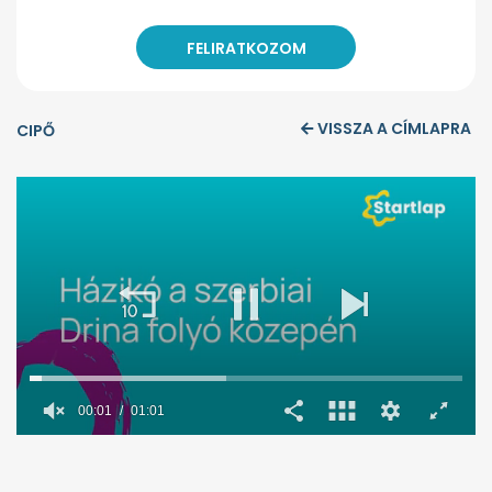
VISSZA A CÍMLAPRA
CIPŐ
00:02
01:01
0
seconds
of