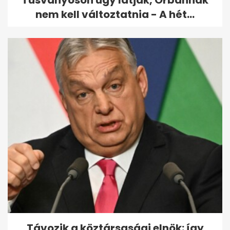
Tusványoson úgy látják, Orbánnak
nem kell változtatnia - A hét...
Távozik a köztársasági elnök: így