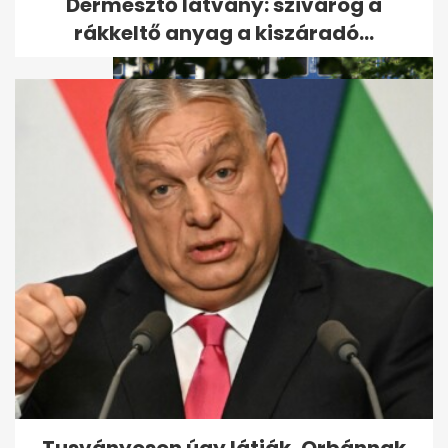
istennel:...
Dermesztő látvány: szivárog a
rákkeltő anyag a kiszáradó...
Bekeményít a maszkviseléssel
a MÁV és a Volán: ezek a...