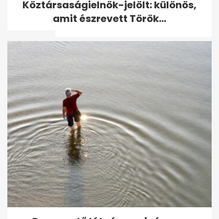
Köztársaságielnök-jelölt: különös,
Bochkor titokban vele járt:
amit észrevett Török...
"Gábor...
Az elszegényedett szentesi
milliárdos, aki alkut kötött