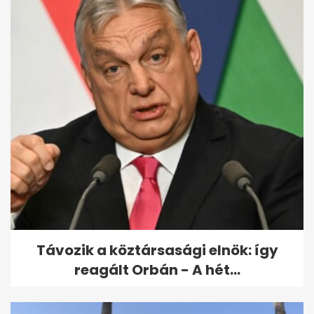
"Nem szégyellem" - Gyuricza
Dóra elárulta, hány kilót
szedett...
Távozik a köztársasági elnök: így
reagált Orbán - A hét...