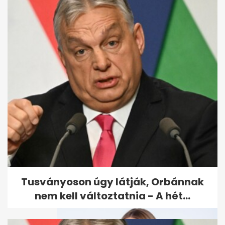
Zsidró Tamás munkát és
szállást kínál kárpátaljai...
Tusványoson úgy látják, Orbánnak
nem kell változtatnia - A hét...