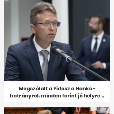
Megszólalt a Fidesz a Hankó-
botrányról: minden forint jó helyre...