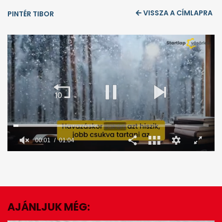
VISSZA A CÍMLAPRA
PINTÉR TIBOR
00:02
01:04
0
seconds
of
1
minute,
4
seconds
AJÁNLJUK MÉG:
EZ IS ÉRDEKELHET