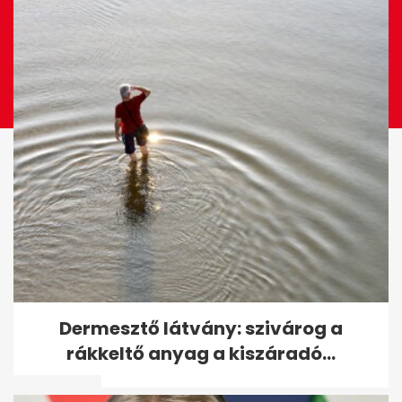
Tóth Vera: Egy kisebb
Dermesztő látvány: szivárog a
rózsadombi villa árát
rákkeltő anyag a kiszáradó...
ellocsoltam