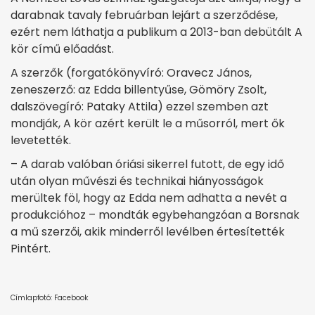
darabnak tavaly februárban lejárt a szerződése,
ezért nem láthatja a publikum a 2013-ban debütált A
kör című előadást.
A szerzők (forgatókönyvíró: Oravecz János,
zeneszerző: az Edda billentyűse, Gömöry Zsolt,
dalszövegíró: Pataky Attila) ezzel szemben azt
mondják, A kör azért került le a műsorról, mert ők
levetették.
– A darab valóban óriási sikerrel futott, de egy idő
után olyan művészi és technikai hiányosságok
merültek föl, hogy az Edda nem adhatta a nevét a
produkcióhoz – mondták egybehangzóan a Borsnak
a mű szerzői, akik minderről levélben értesítették
Pintért.
Címlapfotó: Facebook