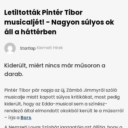
Letiltották Pintér Tibor
musicaljét! - Nagyon súlyos ok
áll a háttérben
Kiemelt Hírek
Startlap
Kiderült, miért nincs már műsoron a
darab.
Pintér Tibor pár napja az új, Zámbó Jimmyről szóló
musicalje miatt kapott súlyos kritikákat, most pedig
kiderült, hogy az Edda-musical sem a színész-
rendező által elmondott okokból került le a műsorról
– írja a
Bors
.
A Nemzeti Lovas Színház igazgatója azt állítja, hogy a