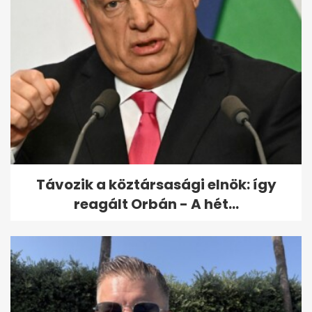
A legkeményebb bérgyilkosról
szóló film szegez este a
képernyő...
Távozik a köztársasági elnök: így
reagált Orbán - A hét...