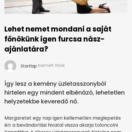
Lehet nemet mondani a saját
főnökünk igen furcsa nász-
ajánlatára?
Kiemelt Hírek
Startlap
Így lesz a kemény üzletasszonyból
hirtelen egy mindent elbénázó, lehetetlen
helyzetekbe keveredő nő.
Margaretet egy nap igen kellemetlen meglepetés
éri: a bevándorlási hivatal vissza akarja toloncolni