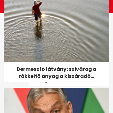
Az extrém hideg miatt már
Dermesztő látvány: szivárog a
figyelmeztetést adott ki az
rákkeltő anyag a kiszáradó...
OMSZ: jön a...