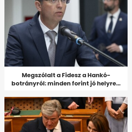
Megszólalt a Fidesz a Hankó-
botrányról: minden forint jó helyre...