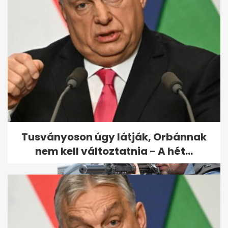
Brutális gyilkosság áldozata
lett egy nő Martfűn – ezt a...
Tusványoson úgy látják, Orbánnak
nem kell változtatnia - A hét...