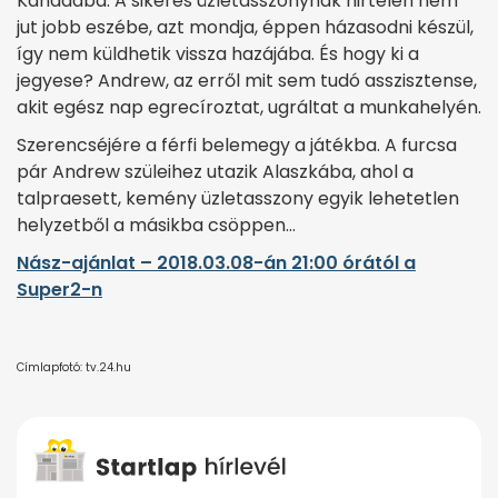
Kanadába. A sikeres üzletasszonynak hirtelen nem
jut jobb eszébe, azt mondja, éppen házasodni készül,
így nem küldhetik vissza hazájába. És hogy ki a
jegyese? Andrew, az erről mit sem tudó asszisztense,
akit egész nap egrecíroztat, ugráltat a munkahelyén.
Szerencséjére a férfi belemegy a játékba. A furcsa
pár Andrew szüleihez utazik Alaszkába, ahol a
talpraesett, kemény üzletasszony egyik lehetetlen
helyzetből a másikba csöppen…
Nász-ajánlat – 2018.03.08-án 21:00 órától a
Super2-n
Címlapfotó: tv.24.hu