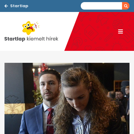
Startlap