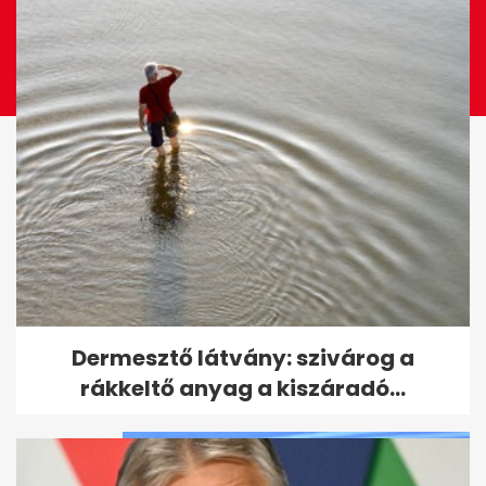
A visszavonuló Hosszú Katinka
Dermesztő látvány: szivárog a
csodálatos karrierje képekben
rákkeltő anyag a kiszáradó...