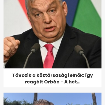
Egyetlen vendég volt csupán
Vitray esküvőjén
Távozik a köztársasági elnök: így
reagált Orbán - A hét...