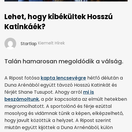
Lehet, hogy kibékültek Hosszú
Katinkáék?
Kiemelt Hírek
Startlap
Talán hamarosan megoldódik a válság.
A Ripost fotósa
kapta lencsevégre
hétfő délután a
Duna Arénából együtt távozó Hosszú Katinkát és
férjét Shane Tusupot. Ahogy arról
mi is
beszámoltunk
, a pár kapcsolata az elmúlt hetekben
megromolhatott. A sportolónő és férje ezúttal
mosolyog és vidámnak tűnik a képen, elképzelhető,
hogy javult közöttük a helyzet. A Ripost szerint
miután együtt kijöttek a Duna Arnénából, külön