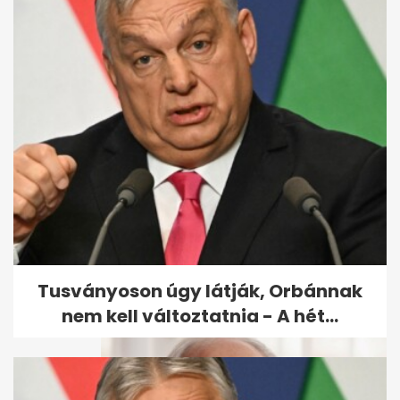
Hosszú Katinka kifejezetten
nyersen ment neki az
úszószövetség...
Tusványoson úgy látják, Orbánnak
nem kell változtatnia - A hét...