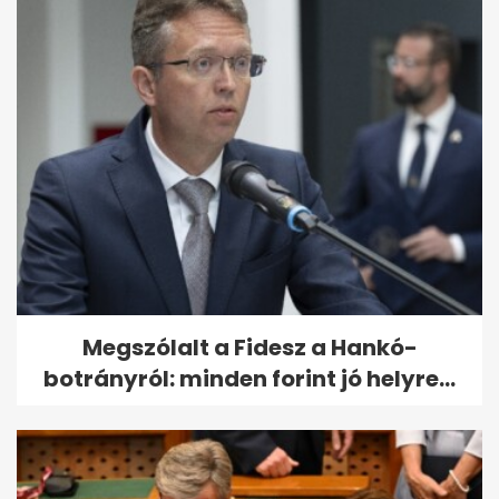
Megszólalt a Fidesz a Hankó-
botrányról: minden forint jó helyre...