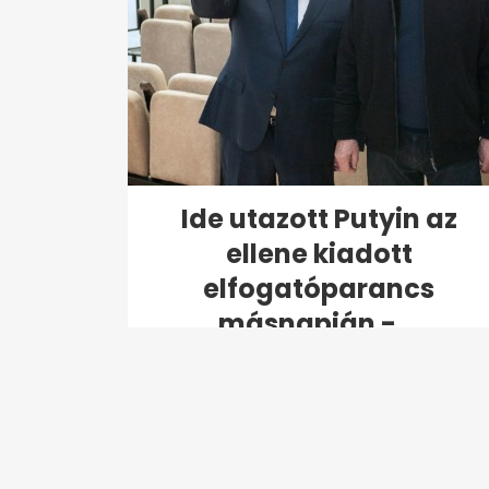
Ide utazott Putyin az
ellene kiadott
elfogatóparancs
másnapján -...