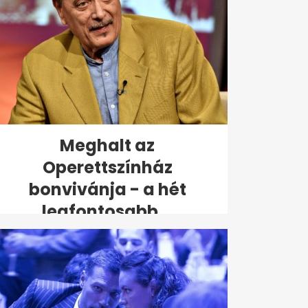
Meghalt az
Operettszínház
bonvivánja - a hét
legfontosabb...