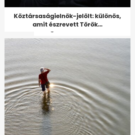
Így nézhetne ki ma az idős
Köztársaságielnök-jelölt: különös,
Lady Diana - bámulatos
amit észrevett Török...
Instagram-fotók
Várkonyi Andrea a férjével