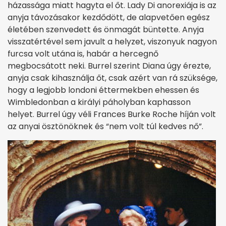
házassága miatt hagyta el őt. Lady Di anorexiája is az
anyja távozásakor kezdődött, de alapvetően egész
életében szenvedett és önmagát büntette. Anyja
visszatértével sem javult a helyzet, viszonyuk nagyon
furcsa volt utána is, habár a hercegnő
megbocsátott neki. Burrel szerint Diana úgy érezte,
anyja csak kihasználja őt, csak azért van rá szüksége,
hogy a legjobb londoni éttermekben ehessen és
Wimbledonban a királyi páholyban kaphasson
helyet. Burrel úgy véli Frances Burke Roche híján volt
az anyai ösztönöknek és “nem volt túl kedves nő”.