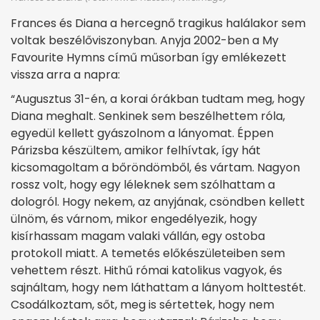
Frances és Diana a hercegnő tragikus halálakor sem
voltak beszélőviszonyban. Anyja 2002-ben a My
Favourite Hymns című műsorban így emlékezett
vissza arra a napra:
“Augusztus 31-én, a korai órákban tudtam meg, hogy
Diana meghalt. Senkinek sem beszélhettem róla,
egyedül kellett gyászolnom a lányomat. Éppen
Párizsba készültem, amikor felhívtak, így hát
kicsomagoltam a bőröndömből, és vártam. Nagyon
rossz volt, hogy egy léleknek sem szólhattam a
dologról. Hogy nekem, az anyjának, csöndben kellett
ülnöm, és várnom, mikor engedélyezik, hogy
kisírhassam magam valaki vállán, egy ostoba
protokoll miatt. A temetés előkészületeiben sem
vehettem részt. Hithű római katolikus vagyok, és
sajnáltam, hogy nem láthattam a lányom holttestét.
Csodálkoztam, sőt, meg is sértettek, hogy nem