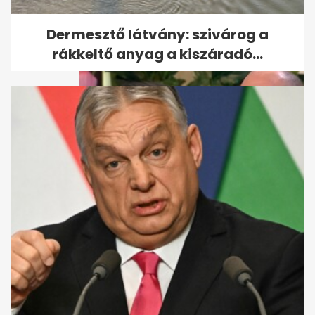
közös szerelmes fotót posztolt
Dermesztő látvány: szivárog a
rákkeltő anyag a kiszáradó...
Berki Mazsi megszólalt: A
férjemnek gyönyörű temetése
lesz