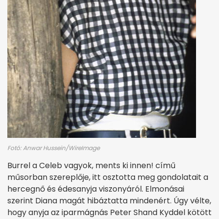
Fotó: Anwar Hussein/WireImage
Burrel a Celeb vagyok, ments ki innen! című
műsorban szereplője, itt osztotta meg gondolatait a
hercegnő és édesanyja viszonyáról. Elmonásai
szerint Diana magát hibáztatta mindenért. Úgy vélte,
hogy anyja az iparmágnás Peter Shand Kyddel kötött