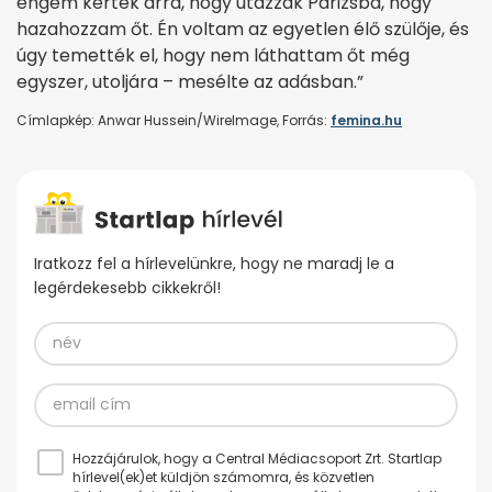
engem kértek arra, hogy utazzak Párizsba, hogy
hazahozzam őt. Én voltam az egyetlen élő szülője, és
úgy temették el, hogy nem láthattam őt még
egyszer, utoljára – mesélte az adásban.”
Címlapkép: Anwar Hussein/WireImage, Forrás:
femina.hu
Iratkozz fel a hírlevelünkre, hogy ne maradj le a
legérdekesebb cikkekről!
Hozzájárulok, hogy a Central Médiacsoport Zrt. Startlap
hírlevel(ek)et küldjön számomra, és közvetlen