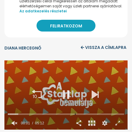
üzletszerzési céllal megkeressen az általam megadott
elérhetőségeimen saját vagy üzleti partnerei ajánlatával.
Az adatkezelés részletei
VISSZA A CÍMLAPRA
DIANA HERCEGNŐ
00:02
05:12
0