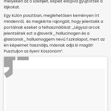
melyeken az ö szelfijeit, képeit ellopva gyűjtötték a
lájkokat.
Egy külön posztban, meglehetősen keményen írt
mindenről, és megkérte rajongóit, hogy jelentsék a
portálnak ezeket a felhasználókat: „Légyszi arcok
jelentsétek ezt a @sverik_hallucinogen és a
@sistansk_halluxinoggem nevű f.szkalapot, mert az
én képeimet használja, másnak adja ki magát!
Pusztuljon az ilyen! Köszönöm”.