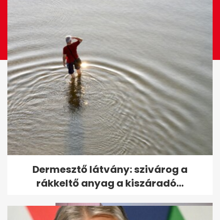
40 kilót fogyott a Família Kft.
Dermesztő látvány: szivárog a
sztárja
rákkeltő anyag a kiszáradó...