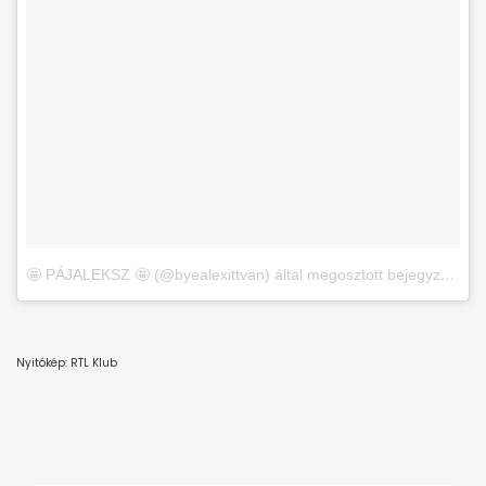
🤩 PÁJALEKSZ 🤩 (@byealexittvan) által megosztott bejegyzés
,
Ja
Nyitókép: RTL Klub