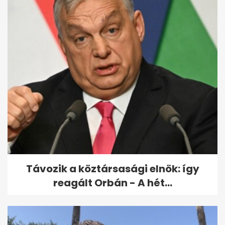
Salma Hayeket 14 éves
lányával együtt fotózták,
lenyűgöző...
Távozik a köztársasági elnök: így
reagált Orbán - A hét...