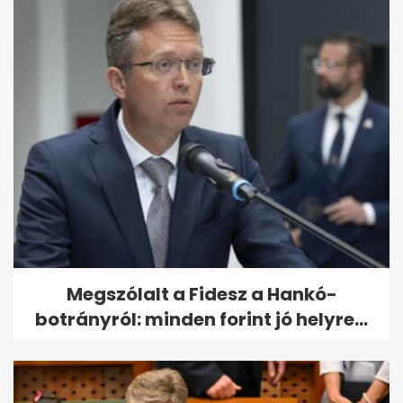
Megszólalt a Fidesz a Hankó-
botrányról: minden forint jó helyre...