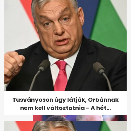
Megjelent Berki Krisztián
utolsó interjúja, amit néhány
nappal...
Tusványoson úgy látják, Orbánnak
nem kell változtatnia - A hét...