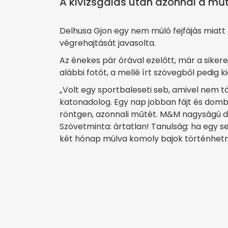
A kivizsgálás után azonnal a műt
Delhusa Gjon egy nem múló fejfájás miatt
végrehajtását javasolta.
Az énekes pár órával ezelőtt, már a siker
alábbi fotót, a mellé írt szövegből pedig 
„Volt egy sportbaleseti seb, amivel nem tö
katonadolog. Egy nap jobban fájt és domb
röntgen, azonnali műtét. M&M nagyságú da
Szövetminta: ártatlan! Tanulság: ha egy se
két hónap múlva komoly bajok történhetne