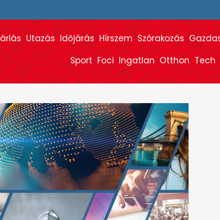
árlás
Utazás
Időjárás
Hírszem
Szórakozás
Gazda
Sport
Foci
Ingatlan
Otthon
Tech