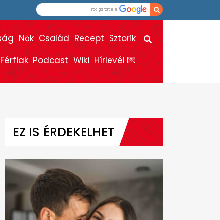
ság
Nők
Család
Recept
Sztorik
Férfiak
Podcast
Wiki
Hírlevél 💌
EZ IS ÉRDEKELHET