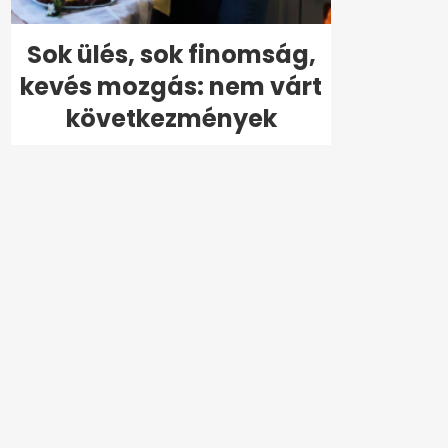
Sok ülés, sok finomság,
kevés mozgás: nem várt
következmények