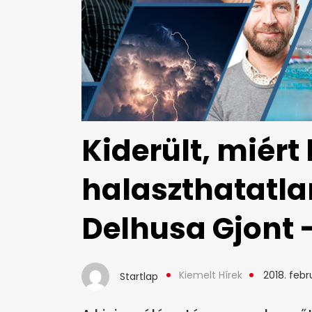
Kiderült, miért 
halaszthatatla
Delhusa Gjont -
Kiemelt Hírek
2018. febru
Startlap