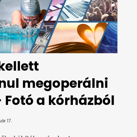
kellett
nul megoperálni
 Fotó a kórházból
ár 17.