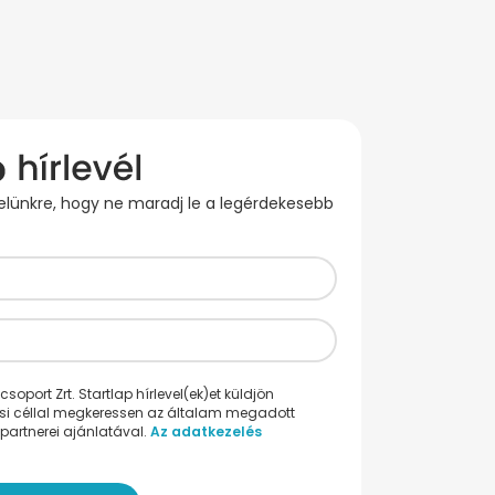
evelünkre, hogy ne maradj le a legérdekesebb
oport Zrt. Startlap hírlevel(ek)et küldjön
ési céllal megkeressen az általam megadott
partnerei ajánlatával.
Az adatkezelés