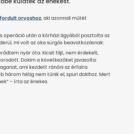
őbe küldték az énekest.
fordult orvoshoz
, aki azonnali műtét
es operáció után a kórházi ágyából posztolta az
kiderül, mi volt az oka sürgős beavatkozásnak:
rődtem nyár óta. Kicsit fájt, nem érdekelt,
orodott. Dokim a következőket javasolta:
ganat, ami kezdett ránőni az érfalra.
b három hétig nem tűnik el, spuri dokihoz. Mert
k” – írta az énekes.