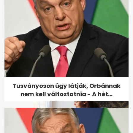
„Amikor már a vállad is a
fülednél van” – így...
Tusványoson úgy látják, Orbánnak
nem kell változtatnia - A hét...