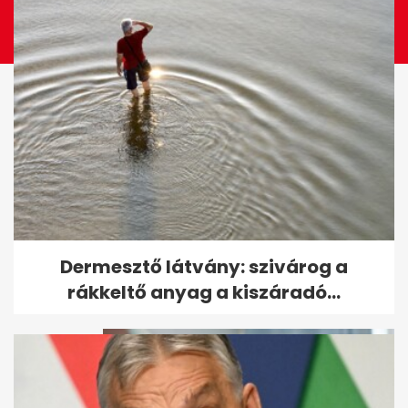
Egy új kapcsolat alakulását a
Dermesztő látvány: szivárog a
visszatérő felfázás is...
rákkeltő anyag a kiszáradó...