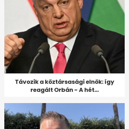
Sok ülés, sok finomság, kevés
mozgás: nem várt
következmények
Távozik a köztársasági elnök: így
reagált Orbán - A hét...