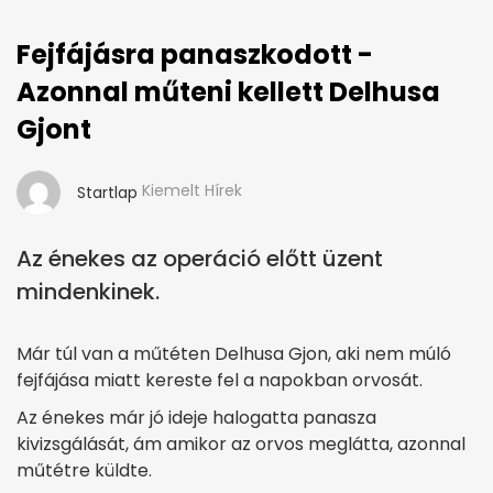
Fejfájásra panaszkodott -
Azonnal műteni kellett Delhusa
Gjont
Kiemelt Hírek
Startlap
Az énekes az operáció előtt üzent
mindenkinek.
Már túl van a műtéten Delhusa Gjon, aki nem múló
fejfájása miatt kereste fel a napokban orvosát.
Az énekes már jó ideje halogatta panasza
kivizsgálását, ám amikor az orvos meglátta, azonnal
műtétre küldte.