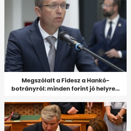
Megszólalt a Fidesz a Hankó-
botrányról: minden forint jó helyre...