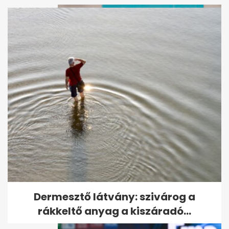
Rezsicsökkentés: nagyot
hosszabbított a rendkívüli
diktálás...
Dermesztő látvány: szivárog a
rákkeltő anyag a kiszáradó...