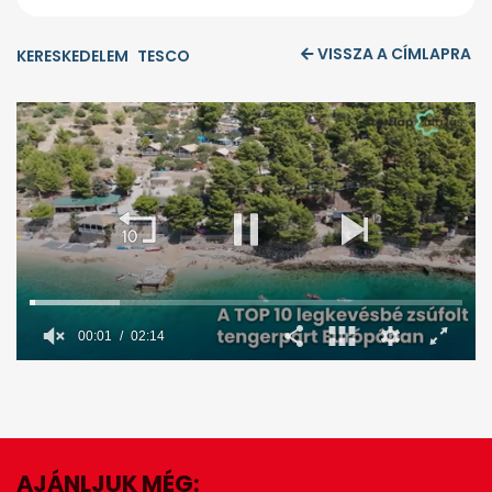
VISSZA A CÍMLAPRA
KERESKEDELEM
TESCO
00:02
02:14
0
seconds
of
2
minutes,
14
seconds
AJÁNLJUK MÉG: