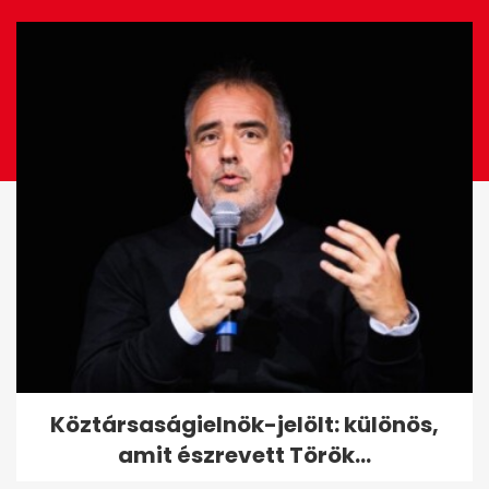
EZ IS ÉRDEKELHET
Több mint 5,5 millió forintot
Köztársaságielnök-jelölt: különös,
sikkasztott a Tescóból egy...
amit észrevett Török...