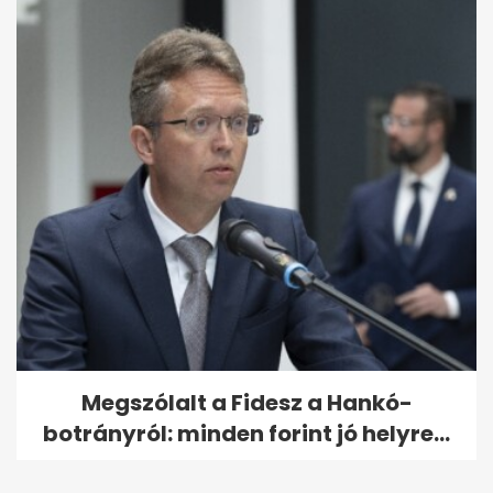
Megszólalt a Fidesz a Hankó-
botrányról: minden forint jó helyre...