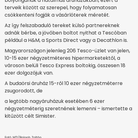
bolyonganak a hatalmas áruházakban, ezért a
terveik között az szerepel, hogy folyamatosan
csökkenteni fogják a vásárlóterek méretét.
Az így felszabaduló tereket külső partnereknek
adnák bérbe, a jövőben boltot nyithat a Tescóban
például a H&M, a Sports Direct vagy a Decathlon is.
Magyarországon jelenleg 206 Tesco-üzlet van jelen,
10-15 ezer négyzetméteres hipermarketektől, a
városon belüli Tesco Express boltokig, összesen 18
ezer dolgozójuk van.
A budaörsi áruház 15-ről 10 ezer négyzetméterre
zsugorodott, de
a legtöbb nagyáruházuk esetében 6 ezer
négyzetméterig szeretnének lemenni – ismertette a
kitűzött célt Simister.
Fotó: MTI/Balogh Zoltán