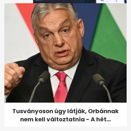
Milák Kristóf világbajnok száz
méteren
Tusványoson úgy látják, Orbánnak
nem kell változtatnia - A hét...