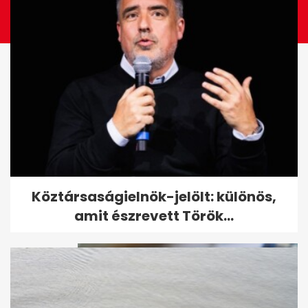
Vajúdás közben értesítették,
Köztársaságielnök-jelölt: különös,
meghalt a férje, a lánya a...
amit észrevett Török...