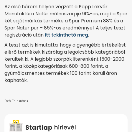
Az első három helyen végzett a Papp Lekvár
Manufaktúra Natúr málnaszörpje 91%-os, majd a Spar
két sajátmárkás terméke a Spar Premium 88% és a
Spar Natur pur – 85%-os eredménnyel. A teljes teszt
regisztráció után
itt tekinthető meg
.
A teszt azt is kimutatta, hogy a gyengébb értékelést
elérő termékek kizárólag a legolcsóbb kategóriából
kerültek ki. A legjobb szörpök literenként 1500-2000
forint, a középkategóriásak 600-800 forint, a
gyümölcsmentes termékek 100 forint körüli áron
kaphatók.
Fotó: Thinkstock