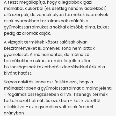
A teszt megállapítja, hogy a legjobbak igazi
málnából, cukorból (és esetleg néhány adalékból)
álló szörpök, de vannak olyan termékek is, amelyek
csak nyomokban tartalmaznak málnát, a
gyümölcstartalmukat a sokkal olcsóbb alma, ízüket
pedig az aromák adják.
A vizsgált termékek között találtak olyan
készítményeket is, amelyek soha nem láttak
gyümölcsöt. A málnamentes, de málnaízű
termékekben cukor, aromák és jellemzően
biztonságosnak tekinthető színezékekkel érik el a
kívánt hatást.
Sajnos naivitás lenne azt feltételezni, hogy a
málnaszörpben a gyümölcstartalmat a málna jelenti
– fogalmaz összegzésében a TVE. Tizenegy termék
tartalmazott almát, és ezekben – két kivételtől
eltekintve – ez a gyümölcs volt csak érdemi
arányban.