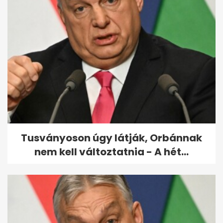
Csányi Vilmos: Ez a törvény
egy baromság
Tusványoson úgy látják, Orbánnak
nem kell változtatnia - A hét...