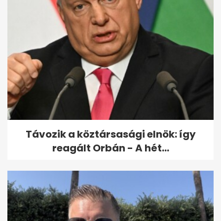
Távozik a köztársasági elnök: így
reagált Orbán - A hét...