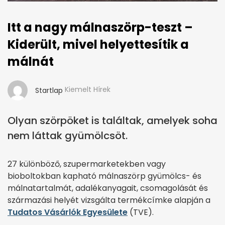
Itt a nagy málnaszörp-teszt –
Kiderült, mivel helyettesítik a
málnát
Kiemelt Hírek
Startlap
Olyan szörpöket is találtak, amelyek soha
nem láttak gyümölcsöt.
27 különböző, szupermarketekben vagy
bioboltokban kapható málnaszörp gyümölcs- és
málnatartalmát, adalékanyagait, csomagolását és
származási helyét vizsgálta termékcímke alapján a
Tudatos Vásárlók Egyesülete
(TVE).