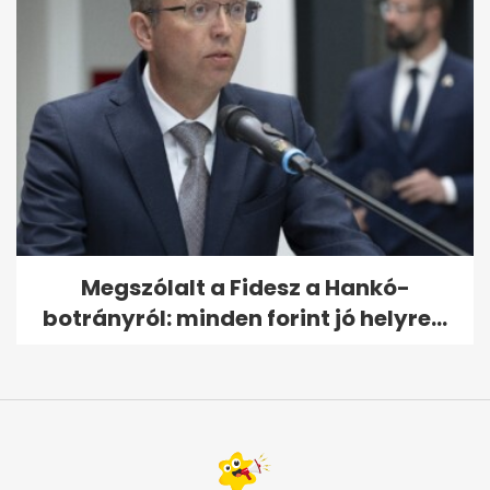
Megszólalt a Fidesz a Hankó-
botrányról: minden forint jó helyre...