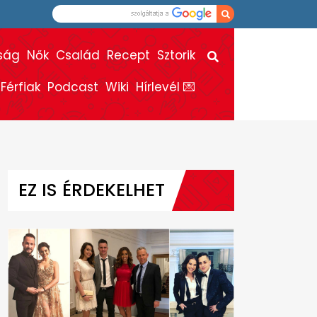
ság
Nők
Család
Recept
Sztorik
Férfiak
Podcast
Wiki
Hírlevél 💌
EZ IS ÉRDEKELHET