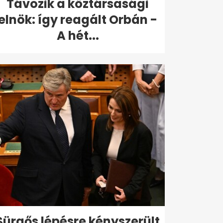
Távozik a köztársasági
elnök: így reagált Orbán -
A hét...
Sürgős lépésre kényszerült