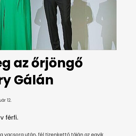
eg az őrjöngő
ry Gálán
ár 12.
 férfi.
 a vacsora után, fél tizenkettő táján az egyik