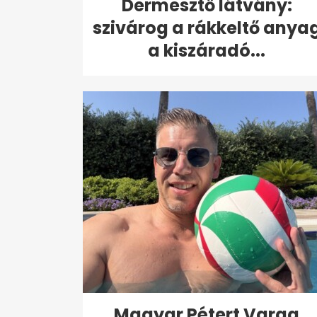
Dermesztő látvány:
szivárog a rákkeltő anya
a kiszáradó...
Magyar Pétert Varga