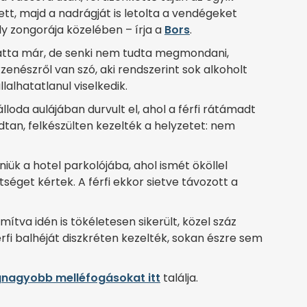
t, majd a nadrágját is letolta a vendégeket
y zongorája közelében – írja a
Bors
.
 látta már, de senki nem tudta megmondani,
enészről van szó, aki rendszerint sok alkoholt
lalhatatlanul viselkedik.
oda aulájában durvult el, ahol a férfi rátámadt
adtan, felkészülten kezelték a helyzetet: nem
niük a hotel parkolójába, ahol ismét ököllel
tséget kértek. A férfi ekkor sietve távozott a
ítva idén is tökéletesen sikerült, közel száz
érfi balhéját diszkréten kezelték, sokan észre sem
gnagyobb melléfogásokat itt
találja.