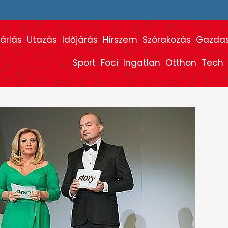
árlás
Utazás
Időjárás
Hírszem
Szórakozás
Gazda
Sport
Foci
Ingatlan
Otthon
Tech