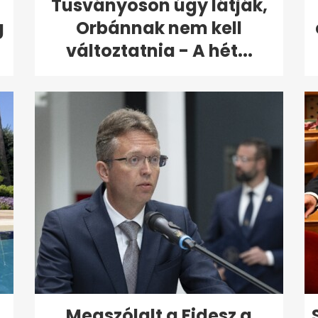
Tusványoson úgy látják,
g
Orbánnak nem kell
változtatnia - A hét...
Megszólalt a Fidesz a