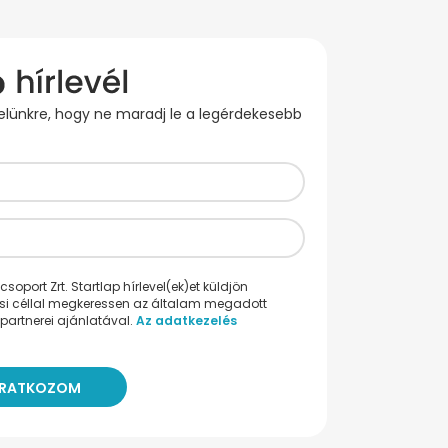
evelünkre, hogy ne maradj le a legérdekesebb
oport Zrt. Startlap hírlevel(ek)et küldjön
ési céllal megkeressen az általam megadott
partnerei ajánlatával.
Az adatkezelés