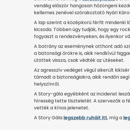
vendég először hangosan hő­zöngeni kezdet
kellemes zenével szórakoztató Nyári Károl
A lap szerint a középkorú férfit mindenki
kicsoda. Többen úgy tudják, hogy egy rockz
fogyaszt a rendezvényeken, és ilyenkor vál
A botrány az eseménynek otthont adó száll
a biztonsági őrökre is, akik rendkívül higg
ütöttek vissza, csak védték az ütéseket.
Az agresszív vedéget végül sikerült kikísér
támadt a biztonságiakra, akik rendőri segí
helyszínről.
A Story-gála egyébként az incidenst leszám
híresség tette tiszteletét. A szervezők a f
vették a kínos jelenetet.
A Story Gála
legszebb ruháit itt
, míg a
le