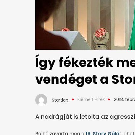
Így fékezték m
vendéget a Sto
Kiemelt Hírek
2018. febru
Startlap
A nadrágját is letolta az agresszív
Balhé zavarta meg a
19. Story Gálá
t, ahol