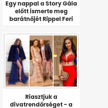
Egy nappal a Story Gála
előtt ismerte meg
barátnőjét Rippel Feri
Riasztjuk a
divatrendőrséget - a