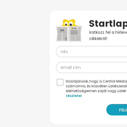
Iratkozz fel a hírl
cikkekről!
Hozzájárulok, hogy a Central Médiacs
számomra, és közvetlen üzletszerz
elérhetőségeimen saját vagy üzleti 
részletei