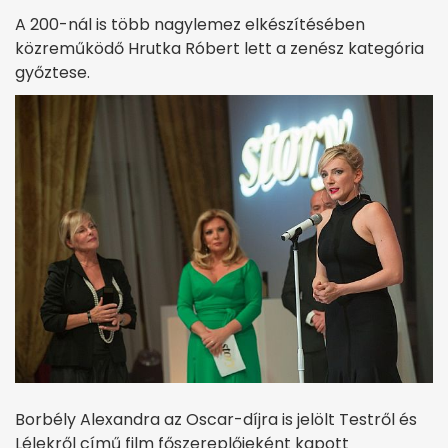
A 200-nál is több nagylemez elkészítésében
közreműködő Hrutka Róbert lett a zenész kategória
győztese.
Borbély Alexandra az Oscar-díjra is jelölt Testről és
Lélekről című film főszereplőjeként kapott