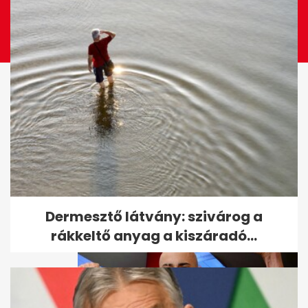
Ők voltak a Story Gála
sztárpárjai
Dermesztő látvány: szivárog a
rákkeltő anyag a kiszáradó...