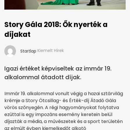
Story Gála 2018: Ők nyerték a
díjakat
Kiemelt Hírek
Startlap
Igazi értéket képviseltek az immár 19.
alkalommal átadott díjak.
Immár 19. alkalommal vonult végig a hazai sztárvilág
krémje a Story Ötcsillag- és Érték-díj Átadó Gála
vörös szőnyegén. A régi hagyományokat folytatva
ezúttal is egy impozáns esemény keretein belül
díjazták a média, a művészetek és a sport területén
az elmúlt évben kiemelkedőt alkotó