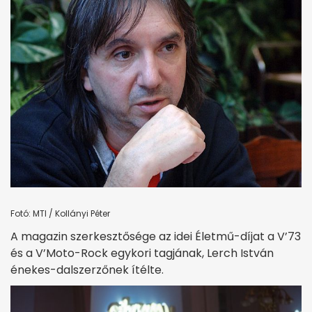
Fotó: MTI / Kollányi Péter
A magazin szerkesztősége az idei Életmű-díjat a V’73
és a V’Moto-Rock egykori tagjának, Lerch István
énekes-dalszerzőnek ítélte.