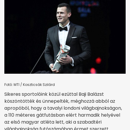
Fotó: MTI / Koszticsák Szilárd
Sikeres sportolóink közül ezúttal Baji Balázst
köszöntötték és ünnepelték, méghozzá abból az
apropóból, hogy a tavalyi londoni világbajnokságon,
a 110 méteres gátfutásban elért harmadik helyével
az első magyar atléta lett, aki a szabadtéri
világbajnokság futószámában érmet szerzett.