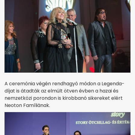
A ceremónia végén rendhagyó módon a Legenda-
díjat is átadták az elmúlt ötven évben a hazai és
nemzetközi porondon is kirobbanó sikereket elért
Neoton Famíliának.