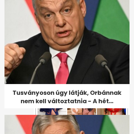
Egy nappal a Story Gála előtt
ismerte meg barátnőjét Rippel
Feri
Tusványoson úgy látják, Orbánnak
nem kell változtatnia - A hét...