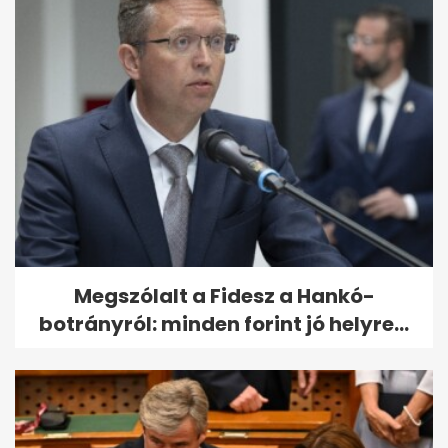
Megszólalt a Fidesz a Hankó-
botrányról: minden forint jó helyre...