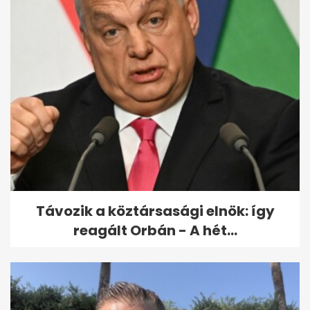
Riasztjuk a divatrendőrséget -
a legnagyobb melléfogások a
Story...
Távozik a köztársasági elnök: így
reagált Orbán - A hét...