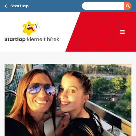
Startlap