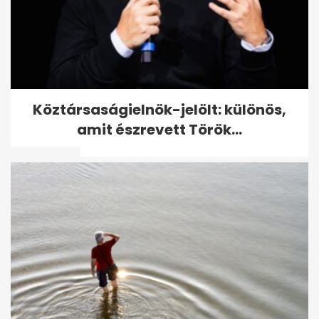
Ember, most jövök az év
Köztársaságielnök-jelölt: különös,
bulvárhíreivel! Kulcsár Edina
amit észrevett Török...
és G.w.M...