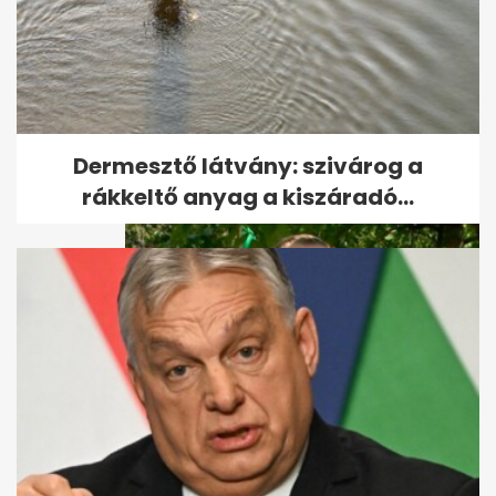
Lakatos Márk megüzente
Novák Katalinnak, hogyan ne
tűnjön...
Dermesztő látvány: szivárog a
rákkeltő anyag a kiszáradó...