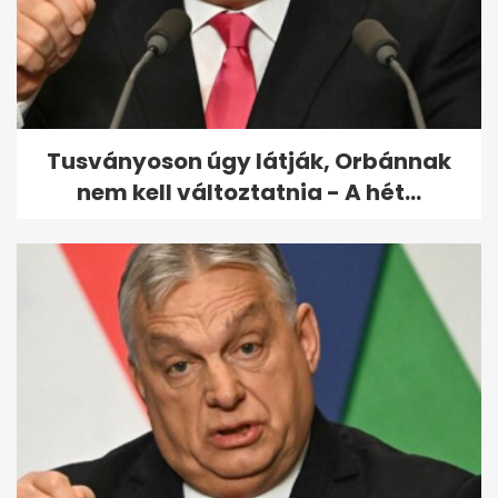
Pásztor Anna megmutatta
pilisi otthonát
Tusványoson úgy látják, Orbánnak
nem kell változtatnia - A hét...