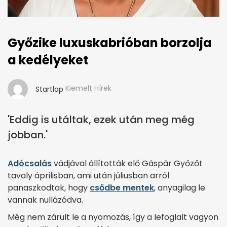
Győzike luxuskabrióban borzolja
a kedélyeket
Kiemelt Hírek
Startlap
'Eddig is utáltak, ezek után meg még
jobban.'
Adócsalás
vádjával állították elő Gáspár Győzőt
tavaly áprilisban, ami után júliusban arról
panaszkodtak, hogy
csődbe mentek
, anyagilag le
vannak nullázódva.
Még nem zárult le a nyomozás, így a lefoglalt vagyon