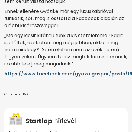
sem került vissza hozzájuk.
Ennek ellenére Győzike már egy luxuskabrióval
furikázik, sőt, meg is osztotta a Facebook oldalán az
alábbi kísérőszöveggel:
„Ma egy kicsit kirándultunk a kis szerelemmel! Eddig
is utáltak, ezek után meg még jobban, akkor meg
nem mindegy? Az én életem nem az övék, az erő
legyen velem. Úgysem tudsz megfelelni mindenkinek,
inkább felelj meg magadnak.”
https://www.facebook.com/gyozo.gaspar/posts/16
Címlapfotó: TV2