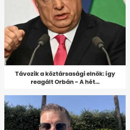
Százak gyalázták a VIP-
páholyban ülő Gáspár
Győzőéket a...
Távozik a köztársasági elnök: így
reagált Orbán - A hét...