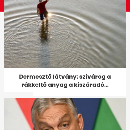
50 éves lett Gáspár Győző,
Dermesztő látvány: szivárog a
akit Novák Katalin és
rákkeltő anyag a kiszáradó...
Szijjártó...