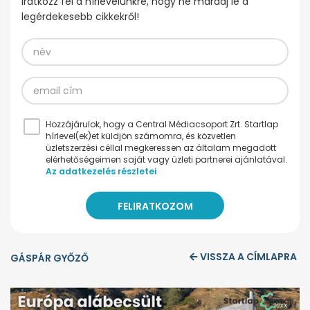
Iratkozz fel a hírlevelünkre, hogy ne maradj le a
legérdekesebb cikkekről!
Hozzájárulok, hogy a Central Médiacsoport Zrt. Startlap
hírlevel(ek)et küldjön számomra, és közvetlen
üzletszerzési céllal megkeressen az általam megadott
elérhetőségeimen saját vagy üzleti partnerei ajánlatával.
Az adatkezelés részletei
VISSZA A CÍMLAPRA
GÁSPÁR GYŐZŐ