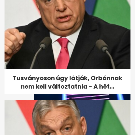
A Fradi-meccsen majmozó
Győzike feljelenti a
patkányozó Curtist
Tusványoson úgy látják, Orbánnak
nem kell változtatnia - A hét...