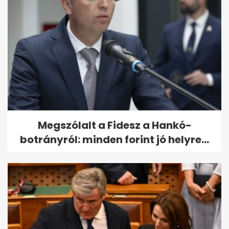
Megszólalt a Fidesz a Hankó-
botrányról: minden forint jó helyre...