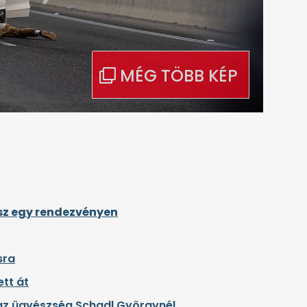
ász egy rendezvényen
sra
tt át
t az ügyészség Schadl Györgynél