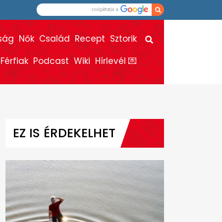
ság
Nők
Család
Recept
Sztorik
Férfiak
Podcast
Wiki
Hírlevél 💌
EZ IS ÉRDEKELHET