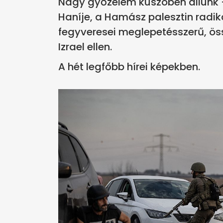
Nagy győzelem küszöbén állunk - 
Haníje, a Hamász palesztin radi
fegyveresei meglepetésszerű, ö
Izrael ellen.
A hét legfőbb hírei képekben.