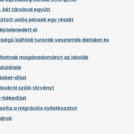
, két társával együtt
tott uniós pénzek egy részét
éptelenedett el
ségű külföldi turisták vesztették életüket és
adhatnak magánadományt az iskolák
skütétele
Nobel-díjat
sokról szóló törvényt
-békedíjat
olta a migrációs nyilatkozatot
ajnok