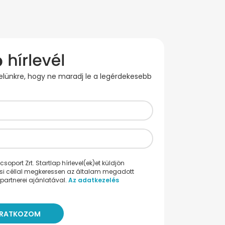
evelünkre, hogy ne maradj le a legérdekesebb
oport Zrt. Startlap hírlevel(ek)et küldjön
ési céllal megkeressen az általam megadott
partnerei ajánlatával.
Az adatkezelés