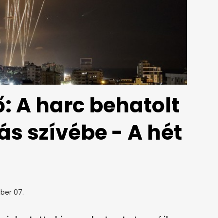
 A harc behatolt
tás szívébe - A hét
ber 07.