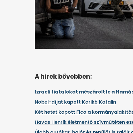
A hírek bővebben:
Izraeli fiatalokat mészárolt le a Ham
Nobel-díjat kapott Karikó Katalin
Két hetet kapott Fico a kormányalakítá
Havas Henrik életmentő szívműtéten ese
Újabb autókat, hajót és repülőt is talál