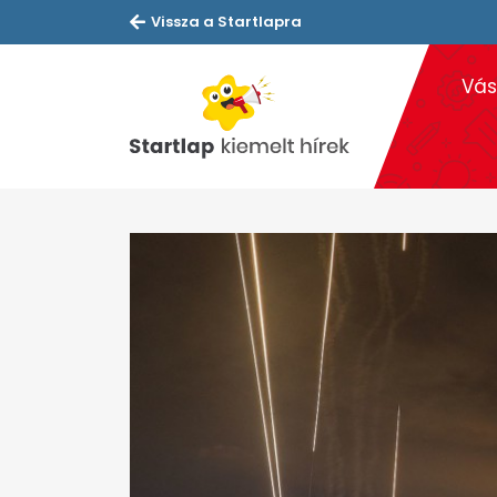
Vissza a Startlapra
Vás