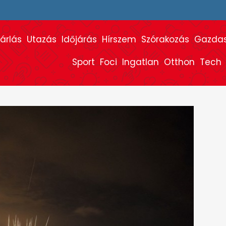
árlás
Utazás
Időjárás
Hírszem
Szórakozás
Gazda
Sport
Foci
Ingatlan
Otthon
Tech