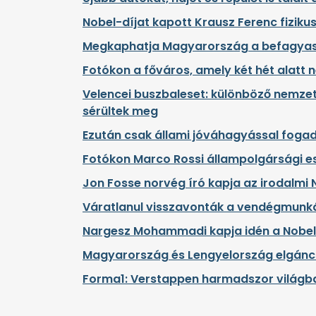
Nobel-díjat kapott Krausz Ferenc fizikus
Megkaphatja Magyarország a befagyasz
Fotókon a főváros, amely két hét alatt n
Velencei buszbaleset: különböző nemzeti
sérültek meg
Ezután csak állami jóváhagyással fog
Fotókon Marco Rossi állampolgársági e
Jon Fosse norvég író kapja az irodalmi 
Váratlanul visszavonták a vendégmunká
Nargesz Mohammadi kapja idén a Nobel
Magyarország és Lengyelország elgáncs
Forma1: Verstappen harmadszor világb