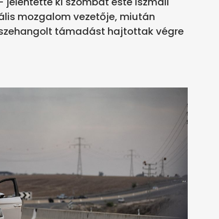
jelentette ki szombat este Iszmáil
kális mozgalom vezetője, miután
sszehangolt támadást hajtottak végre