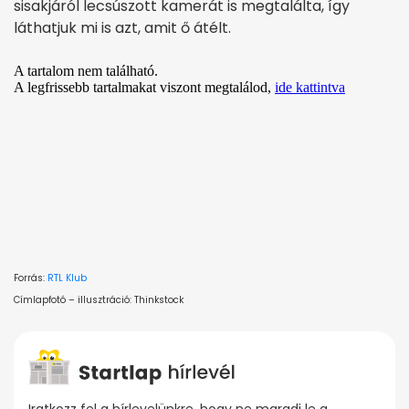
sisakjáról lecsúszott kamerát is megtalálta, így
láthatjuk mi is azt, amit ő átélt.
Forrás:
RTL Klub
Címlapfotó – illusztráció: Thinkstock