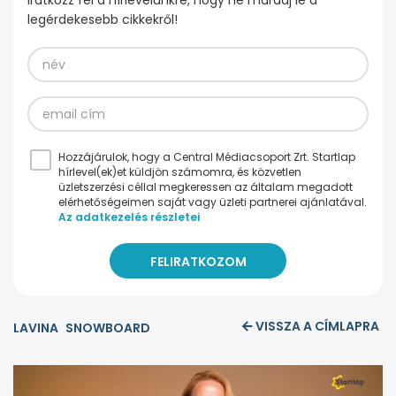
Iratkozz fel a hírlevelünkre, hogy ne maradj le a
legérdekesebb cikkekről!
Hozzájárulok, hogy a Central Médiacsoport Zrt. Startlap
hírlevel(ek)et küldjön számomra, és közvetlen
üzletszerzési céllal megkeressen az általam megadott
elérhetőségeimen saját vagy üzleti partnerei ajánlatával.
Az adatkezelés részletei
VISSZA A CÍMLAPRA
LAVINA
SNOWBOARD