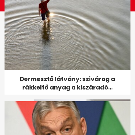
Riasztást adott ki a Magyar
Dermesztő látvány: szivárog a
Posta
rákkeltő anyag a kiszáradó...