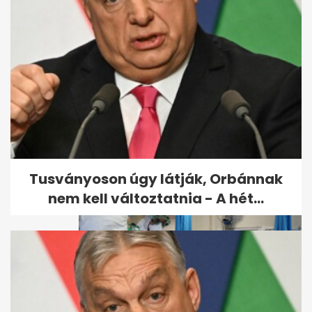
Megvizsgálták, tényleg vezet-
e az ellenzék a...
Tusványoson úgy látják, Orbánnak
nem kell változtatnia - A hét...