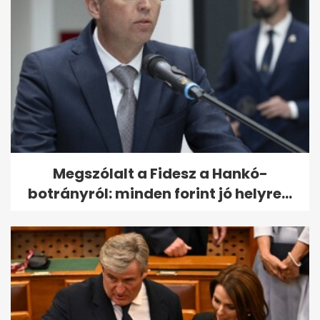
Megszólalt a Fidesz a Hankó-
botrányról: minden forint jó helyre...