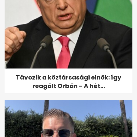
Koronavírus: a 70 éves beteg
fia bement a kórházba de...
Távozik a köztársasági elnök: így
reagált Orbán - A hét...