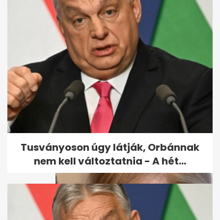
A magyar ásványvízkirály
gyönyörű lánya is szerepel az
Ázsia...
Tusványoson úgy látják, Orbánnak
nem kell változtatnia - A hét...