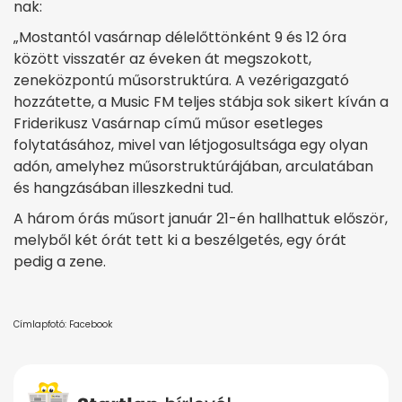
nak:
„Mostantól vasárnap délelőttönként 9 és 12 óra
között visszatér az éveken át megszokott,
zeneközpontú műsorstruktúra. A vezérigazgató
hozzátette, a Music FM teljes stábja sok sikert kíván a
Friderikusz Vasárnap című műsor esetleges
folytatásához, mivel van létjogosultsága egy olyan
adón, amelyhez műsorstruktúrájában, arculatában
és hangzásában illeszkedni tud.
A három órás műsort január 21-én hallhattuk először,
melyből két órát tett ki a beszélgetés, egy órát
pedig a zene.
Címlapfotó: Facebook