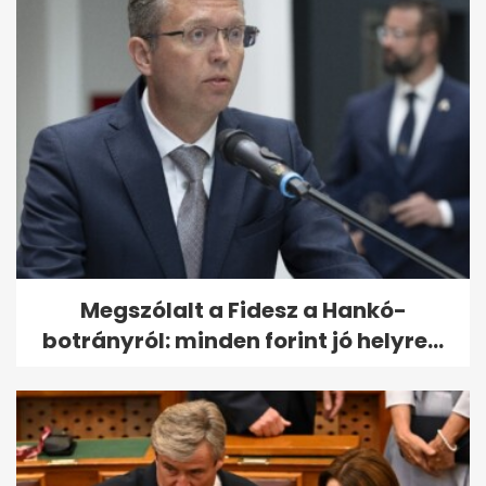
Megszólalt a Fidesz a Hankó-
botrányról: minden forint jó helyre...