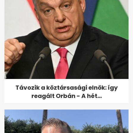
Így él most Vajek Jutka, a
hetvenes évek legmerészebb...
Távozik a köztársasági elnök: így
reagált Orbán - A hét...