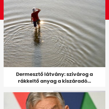
Megható felvétel Vilmosékről
Dermesztő látvány: szivárog a
és Harryékről: meglepték a...
rákkeltő anyag a kiszáradó...