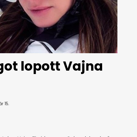
got lopott Vajna
r 15.