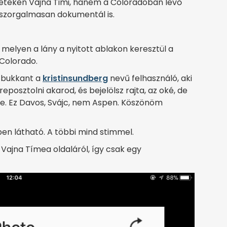
geteken Vajna Timi, hanem a Coloradoban levő
 szorgalmasan dokumentál is.
 melyen a lány a nyitott ablakon keresztül a
 Colorado.
m bukkant a
kristinsundberg
nevű felhasználó, aki
posztolni akarod, és bejelölsz rajta, az oké, de
nne. Ez Davos, Svájc, nem Aspen. Köszönöm
n látható. A többi mind stimmel.
Vajna Tímea oldaláról, így csak egy