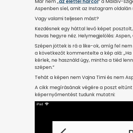
Már nem „
az élettel harcol
” a Maldív-szi
Aspenben síel, amit az Instagram oldalán
Vagy valami teljesen mást?
Kezdésnek egy háttal levő képet posztolt,
havas hegyre néz. Helymegjelölés: Aspen,
Szépen jöttek is rá a like-ok, amíg fel ne
a következőt kommentelte a kép alá: „Ha re
kérlek, ne használd úgy, mintha a tiéd le
szépen.”
Tehát a képen nem Vajna Timi és nem Aspe
A cikk megírásának végére a poszt eltűnt 
képernyőmentést tudunk mutatni: