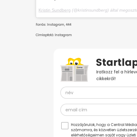
Kristin Sundberg
(@kristinsundberg) által megoszt
Forrás: Instagram, 444
Címlapfotó: Instagram
Iratkozz fel a hírl
cikkekről!
Hozzájárulok, hogy a Central Médiacs
számomra, és közvetlen üzletszerz
elérhetőségeimen saját vagy üzleti 