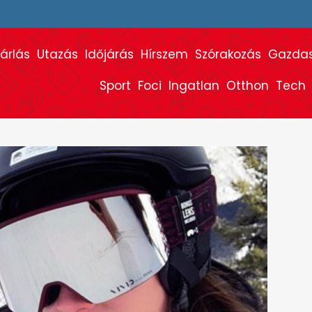
árlás
Utazás
Időjárás
Hírszem
Szórakozás
Gazda
Sport
Foci
Ingatlan
Otthon
Tech