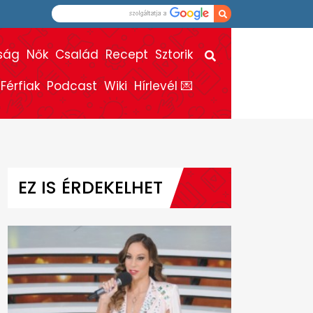
ság
Nők
Család
Recept
Sztorik
Férfiak
Podcast
Wiki
Hírlevél 💌
EZ IS ÉRDEKELHET