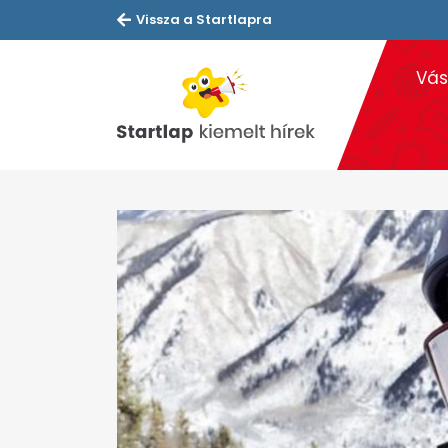
Vissza a Startlapra
Vás