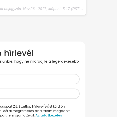
ott bejegyzés,
Nov 26., 2017, időpont: 5:17 (PST időzóna szerint)
evelünkre, hogy ne maradj le a legérdekesebb
oport Zrt. Startlap hírlevel(ek)et küldjön
ési céllal megkeressen az általam megadott
partnerei ajánlatával.
Az adatkezelés