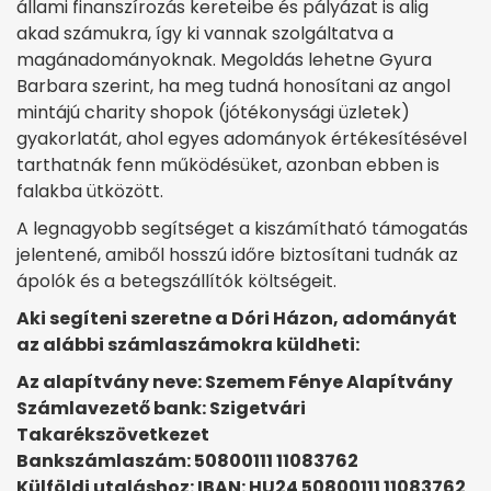
állami finanszírozás kereteibe és pályázat is alig
akad számukra, így ki vannak szolgáltatva a
magánadományoknak. Megoldás lehetne Gyura
Barbara szerint, ha meg tudná honosítani az angol
mintájú charity shopok (jótékonysági üzletek)
gyakorlatát, ahol egyes adományok értékesítésével
tarthatnák fenn működésüket, azonban ebben is
falakba ütközött.
A legnagyobb segítséget a kiszámítható támogatás
jelentené, amiből hosszú időre biztosítani tudnák az
ápolók és a betegszállítók költségeit.
Aki segíteni szeretne a Dóri Házon, adományát
az alábbi számlaszámokra küldheti:
Az alapítvány neve: Szemem Fénye Alapítvány
Számlavezető bank: Szigetvári
Takarékszövetkezet
Bankszámlaszám: 50800111 11083762
Külföldi utaláshoz: IBAN: HU24 50800111 11083762