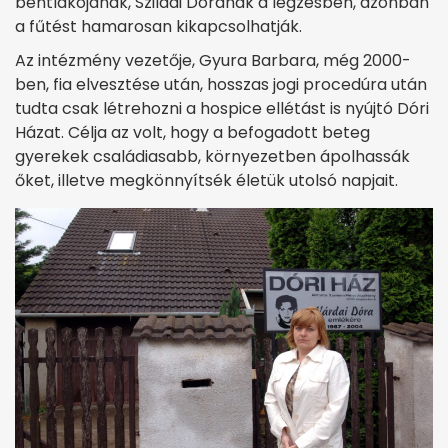
bentlakójának, Sziládi Dórának a légzésben, azonban
a fűtést hamarosan kikapcsolhatják.
Az intézmény vezetője, Gyura Barbara, még 2000-
ben, fia elvesztése után, hosszas jogi procedúra után
tudta csak létrehozni a hospice ellétást is nyújtó Dóri
Házat. Célja az volt, hogy a befogadott beteg
gyerekek családiasabb, környezetben ápolhassák
őket, illetve megkönnyítsék életük utolsó napjait.