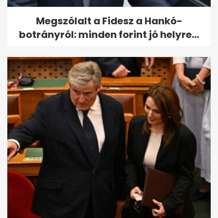
Megszólalt a Fidesz a Hankó-
botrányról: minden forint jó helyre...