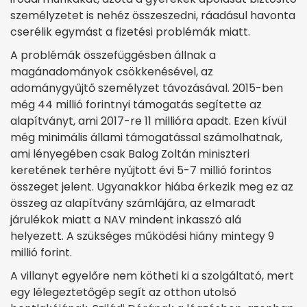
személyzetet is nehéz összeszedni, ráadásul havonta
cserélik egymást a fizetési problémák miatt.
A problémák összefüggésben állnak a
magánadományok csökkenésével, az
adománygyűjtő személyzet távozásával. 2015-ben
még 44 millió forintnyi támogatás segítette az
alapítványt, ami 2017-re 11 millióra apadt. Ezen kívül
még minimális állami támogatással számolhatnak,
ami lényegében csak Balog Zoltán miniszteri
keretének terhére nyújtott évi 5-7 millió forintos
összeget jelent. Ugyanakkor hiába érkezik meg ez az
összeg az alapítvány számlájára, az elmaradt
járulékok miatt a NAV mindent inkasszó alá
helyezett. A szükséges működési hiány mintegy 9
millió forint.
A villanyt egyelőre nem kötheti ki a szolgáltató, mert
egy lélegeztetőgép segít az otthon utolsó