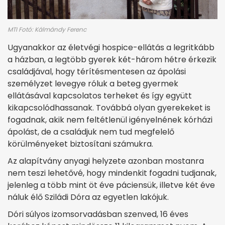
MTI Fotó: Kálmándy Ferenc
Ugyanakkor az életvégi hospice-ellátás a legritkább
a házban, a legtöbb gyerek két-három hétre érkezik
családjával, hogy térítésmentesen az ápolási
személyzet levegye róluk a beteg gyermek
ellátásával kapcsolatos terheket és így együtt
kikapcsolódhassanak. Továbbá olyan gyerekeket is
fogadnak, akik nem feltétlenül igényelnének kórházi
ápolást, de a családjuk nem tud megfelelő
körülményeket biztosítani számukra.
Az alapítvány anyagi helyzete azonban mostanra
nem teszi lehetővé, hogy mindenkit fogadni tudjanak,
jelenleg a több mint öt éve páciensük, illetve két éve
náluk élő Sziládi Dóra az egyetlen lakójuk.
Dóri súlyos izomsorvadásban szenved, 16 éves