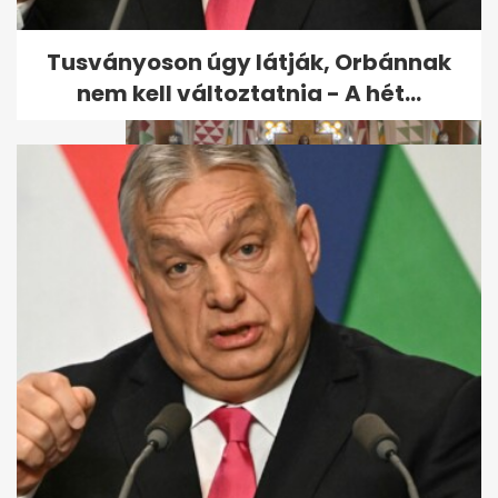
Tusványoson úgy látják, Orbánnak
nem kell változtatnia - A hét...
Népszámlálás: kampányt
indítanak az ateisták