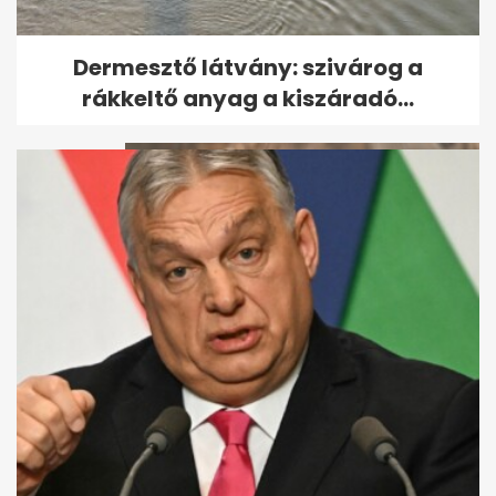
Felkavaró részletek derültek ki
Dermesztő látvány: szivárog a
a hároméves pécsi kisfiú...
rákkeltő anyag a kiszáradó...
Így változik az életünk
szeptembertől