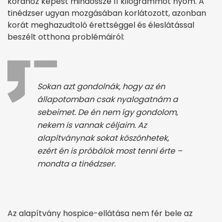
korához képest mindössze 11 kilogrammot nyom. A
tinédzser ugyan mozgásában korlátozott, azonban
korát meghazudtoló érettséggel és éleslátással
beszélt otthona problémáiról:
Sokan azt gondolnák, hogy az én
állapotomban csak nyalogatnám a
sebeimet. De én nem így gondolom,
nekem is vannak céljaim. Az
alapítványnak sokat köszönhetek,
ezért én is próbálok most tenni érte –
mondta a tinédzser.
Az alapítvány hospice-ellátása nem fér bele az