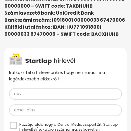
00000000 – SWIFT code: TAKBHUHB
Számlavezető bank: UniCredit Bank
Bankszámlaszám: 10918001 00000033 67470006
Külföldi utaláshoz: IBAN: HU77 10918001
00000033 67470006 – SWIFT code: BACXHUHB
Iratkozz fel a hírlevelünkre, hogy ne maradj le a
legérdekesebb cikkekről!
Hozzájárulok, hogy a Central Médiacsoport Zrt. Startlap
hírlevel(ek)et küldjön számomra, és közvetlen