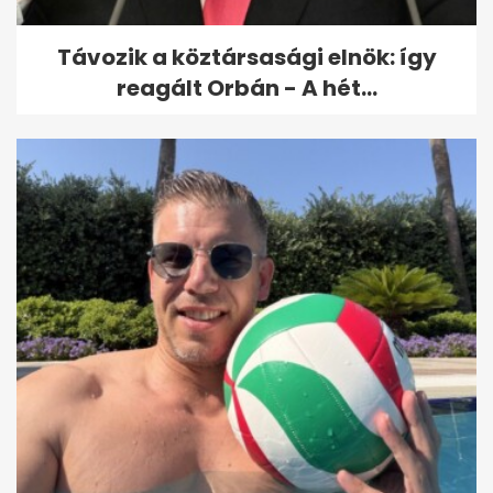
Távozik a köztársasági elnök: így
reagált Orbán - A hét...