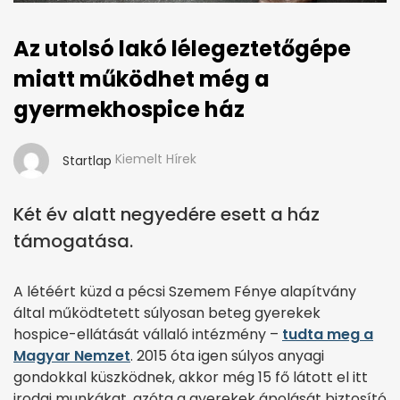
Az utolsó lakó lélegeztetőgépe
miatt működhet még a
gyermekhospice ház
Kiemelt Hírek
Startlap
Két év alatt negyedére esett a ház
támogatása.
A létéért küzd a pécsi Szemem Fénye alapítvány
által működtetett súlyosan beteg gyerekek
hospice-ellátását vállaló intézmény –
tudta meg a
Magyar Nemzet
. 2015 óta igen súlyos anyagi
gondokkal küszködnek, akkor még 15 fő látott el itt
irodai munkákat, azóta a gyerekek ápolását biztosító