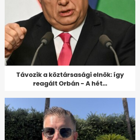
Vajna Tímea elhagyja az
országot - elárulta, mit fog
csinálni egy...
Távozik a köztársasági elnök: így
reagált Orbán - A hét...