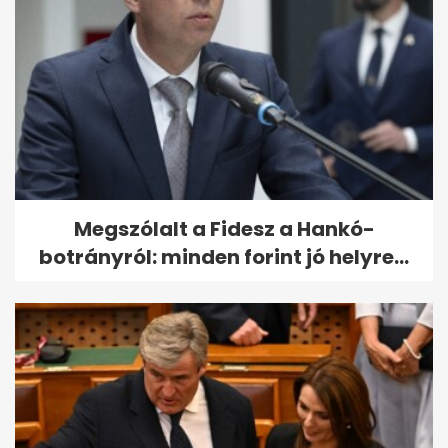
Megszólalt a Fidesz a Hankó-
botrányról: minden forint jó helyre...