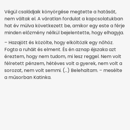
Végül családjaik könyörgése megtette a hatását,
nem váltak el. A váratlan fordulat a kapcsolatukban
hat év múlva következett be, amikor egy este a férje
minden előzmény nélkül bejelentette, hogy elhagyja.
– Hazajött és közölte, hogy elköltözik egy nőhöz.
Fogta a ruháit és elment. És én aznap éjszaka azt
éreztem, hogy nem tudom, mi lesz reggel. Nem volt
félretett pénzem, hétéves volt a gyerek, nem volt a
sorozat, nem volt semmi. (…) Belehaltam. – mesélte
a műsorban Katinka.