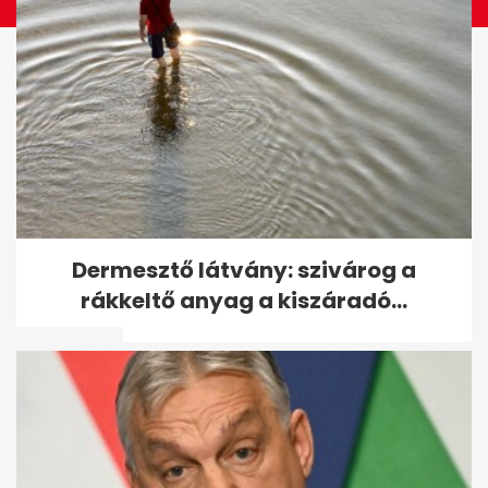
Nyilvános megalázás és
Dermesztő látvány: szivárog a
kirúgások: a Víg dolgozói
rákkeltő anyag a kiszáradó...
beszéltek...