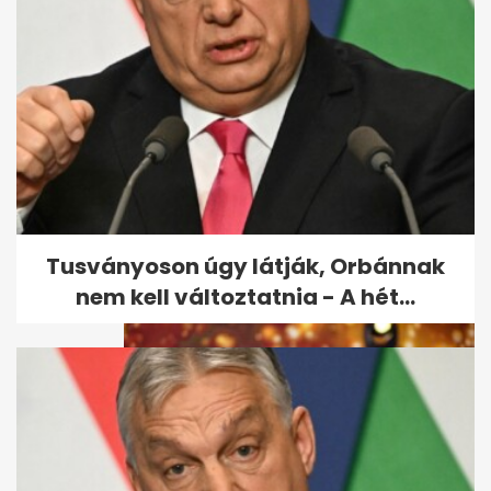
Curtis kiszámolta, mennyi
pénzt drogozott el - maga is
megdöbbent...
Tusványoson úgy látják, Orbánnak
nem kell változtatnia - A hét...