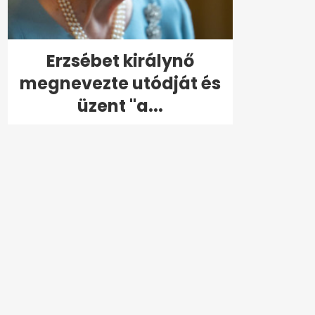
Erzsébet királynő
megnevezte utódját és
üzent "a...