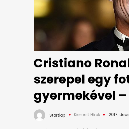
Cristiano Rona
szerepel egy f
gyermekével – 
Kiemelt Hírek
2017. dec
Startlap