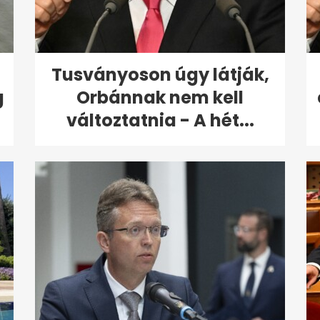
Tusványoson úgy látják,
g
Orbánnak nem kell
változtatnia - A hét...