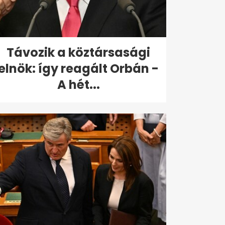
Távozik a köztársasági
elnök: így reagált Orbán -
A hét...