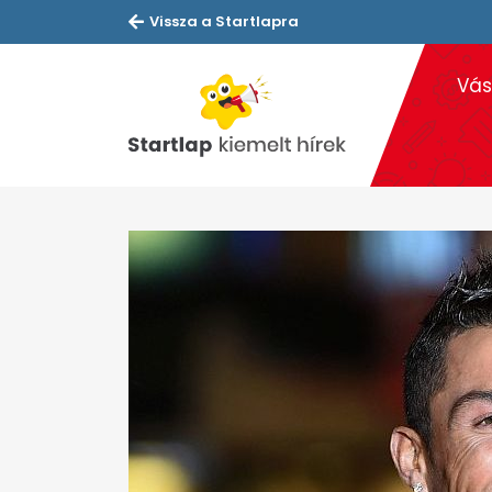
Vissza a Startlapra
Vás