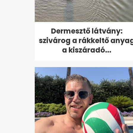
Dermesztő látvány:
szivárog a rákkeltő anya
a kiszáradó...