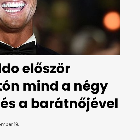
ldo először
otón mind a négy
és a barátnőjével
ember 19.