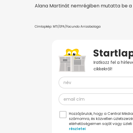
Alana Martinát nemrégiben mutatta be a r
Címlapkép: MTI/EPA/Facundo Arrizabalaga
Iratkozz fel a hírl
cikkekről!
Hozzájárulok, hogy a Central Médiacs
számomra, és közvetlen üzletszerz
elérhetőségeimen saját vagy üzleti 
részletei