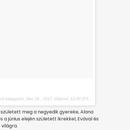
ott bejegyzés,
Dec 18., 2017, időpont: 12:00 (PST időzóna szerint)
 született meg a negyedik gyereke, Alana
s a június elején született ikrekkel, Evával és
világra.