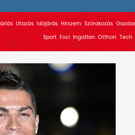
árlás
Utazás
Időjárás
Hírszem
Szórakozás
Gazda
Sport
Foci
Ingatlan
Otthon
Tech