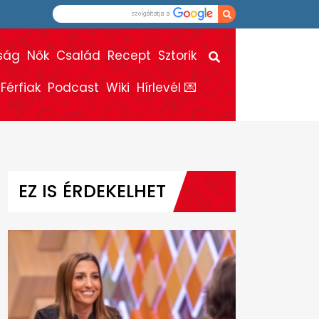
ság
Nők
Család
Recept
Sztorik
Férfiak
Podcast
Wiki
Hírlevél 💌
EZ IS ÉRDEKELHET