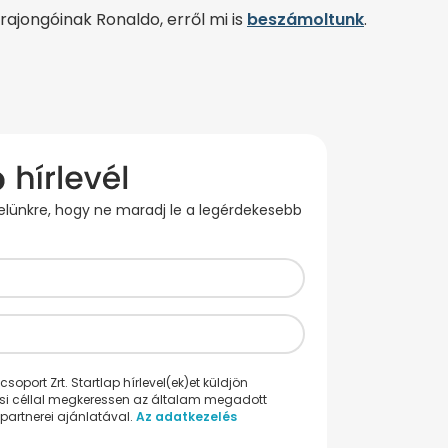
ajongóinak Ronaldo, erről mi is
beszámoltunk
.
evelünkre, hogy ne maradj le a legérdekesebb
oport Zrt. Startlap hírlevel(ek)et küldjön
ési céllal megkeressen az általam megadott
partnerei ajánlatával.
Az adatkezelés