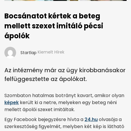
Bocsánatot kértek a beteg
mellett szexet imitáló pécsi
ápolók
Kiemelt Hírek
Startlap
Az intézmény már az ügy kirobbanásakor
felfüggesztette az ápolókat.
Szombaton hatalmas botrányt kavart, amikor olyan
képek
került ki a netre, melyeken egy beteg néni
mellett ápolói szexet imitáltak.
Egy Facebook bejegyzésre hívta a
24.hu
olvasója a
szerkesztőség figyelmét, melyben két kép is látható