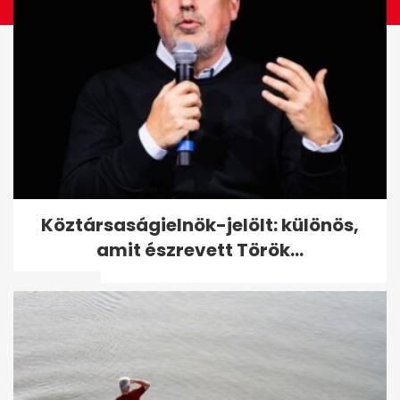
Táncos videóval küld reményt
Köztársaságielnök-jelölt: különös,
a Bethesda Gyermekkórház:
amit észrevett Török...
"Érted...