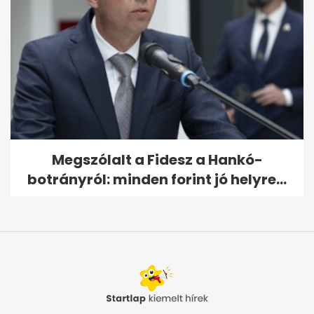
Megszólalt a Fidesz a Hankó-
botrányról: minden forint jó helyre...