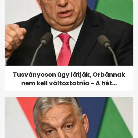
Brutálisan gazdagszik Sarka
Kata férje
Tusványoson úgy látják, Orbánnak
nem kell változtatnia - A hét...