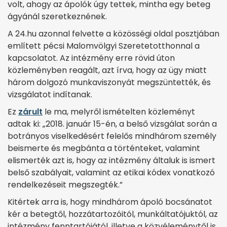
volt, ahogy az ápolók úgy tettek, mintha egy beteg
ágyánál szeretkeznének.
A 24.hu azonnal felvette a közösségi oldal posztjában
említett pécsi Malomvölgyi Szeretetotthonnal a
kapcsolatot. Az intézmény erre rövid úton
közleményben reagált, azt írva, hogy az ügy miatt
három dolgozó munkaviszonyát megszüntették, és
vizsgálatot indítanak.
Ez
zárult
le ma, melyről ismételten közleményt
adtak ki: „2018. január 15-én, a belső vizsgálat során a
botrányos viselkedésért felelős mindhárom személy
beismerte és megbánta a történteket, valamint
elismerték azt is, hogy az intézmény általuk is ismert
belső szabályait, valamint az etikai kódex vonatkozó
rendelkezéseit megszegték.”
Kitértek arra is, hogy mindhárom ápoló bocsánatot
kér a betegtől, hozzátartozóitól, munkáltatójuktól, az
intézmény fenntartójától, illetve a közvéleménytől is.