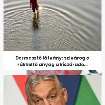
Az extrém hideg miatt már
figyelmeztetést adott ki az
OMSZ: jön a...
Dermesztő látvány: szivárog a
rákkeltő anyag a kiszáradó...