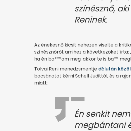
színésznő, aki
Reninek.
Az énekesnő kicsit nehezen viselte a kriti
színésznőről, amihez a következőket írta:
ha én ba***am meg, akkor te is ba** meg!
Tolvai Reni menedzsmentje
délután közöl
bocsánatot kérni Schell Judittól, és a r
miatt:
Én senkit ne
megbántani é