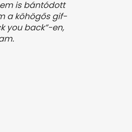
em is bántódott
m a köhögős gif-
ck you back”-en,
tam.