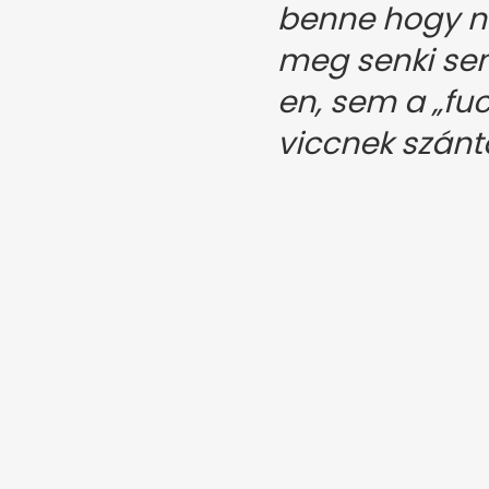
benne hogy n
meg senki se
en, sem a „fu
viccnek szán