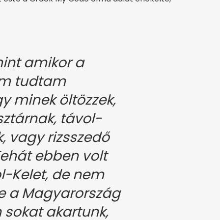
mint amikor a
em tudtam
y minek öltözzek,
ztárnak, távol-
k, vagy rizsszedő
ehát ebben volt
l-Kelet, de nem
e a Magyarország
 sokat akartunk,