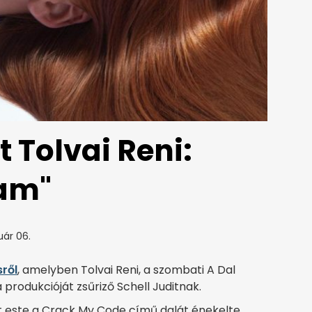
 Tolvai Reni:
tam"
uár 06.
sről
, amelyben Tolvai Reni, a szombati A Dal
produkcióját zsűriző Schell Juditnak.
 este a Crack My Code című dalát énekelte,