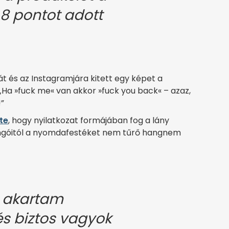
 8 pontot adott
kát és az Instagramjára kitett egy képet a
 „Ha »fuck me« van akkor »fuck you back« – azaz,
”
te
, hogy nyilatkozat formájában fog a lány
ajongóitól a nyomdafestéket nem tűrő hangnem
m akartam
s biztos vagyok