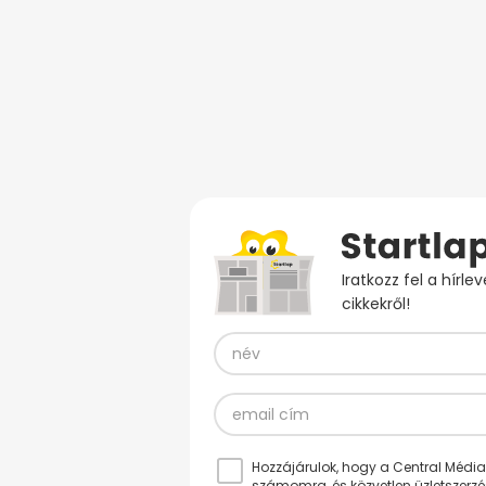
Iratkozz fel a hírl
cikkekről!
Hozzájárulok, hogy a Central Médiacs
számomra, és közvetlen üzletszerz