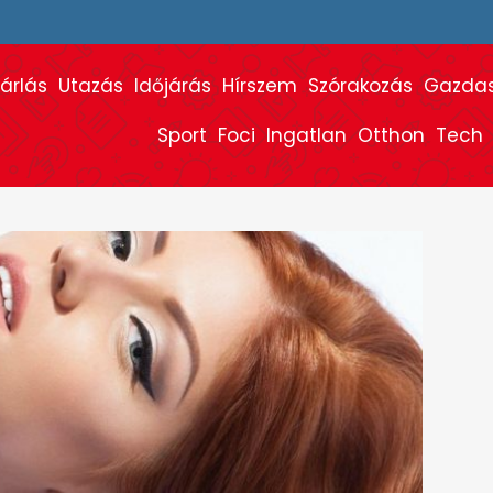
árlás
Utazás
Időjárás
Hírszem
Szórakozás
Gazda
Sport
Foci
Ingatlan
Otthon
Tech