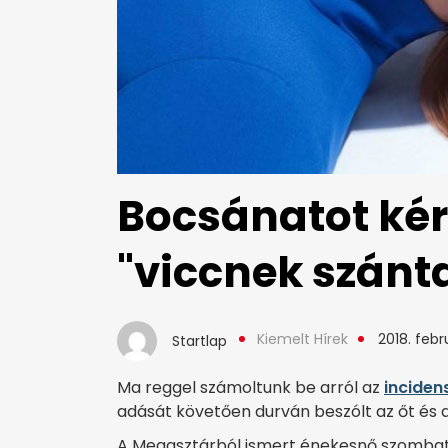
Bocsánatot kért
"viccnek szán
Kiemelt Hírek
2018. febr
Startlap
Ma reggel számoltunk be arról az
inciden
adását követően durván beszólt az őt és a 
A Megasztárból ismert énekesnő szombat