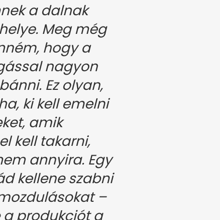
nnek a dalnak
 helye. Meg még
enném, hogy a
gással nagyon
bánni. Ez olyan,
ha, ki kell emelni
eket, amik
l kell takarni,
nem annyira. Egy
ád kellene szabni
mozdulásokat –
a produkciót a