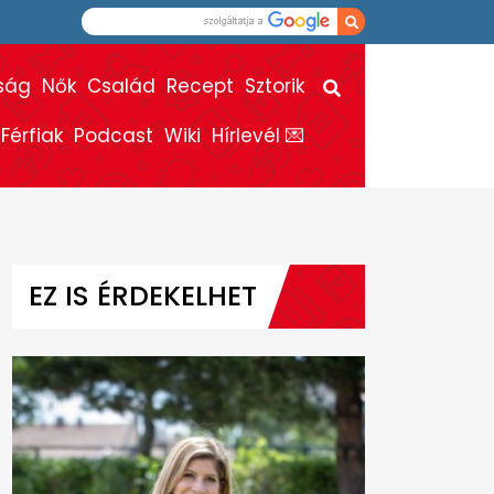
ság
Nők
Család
Recept
Sztorik
Férfiak
Podcast
Wiki
Hírlevél 💌
EZ IS ÉRDEKELHET