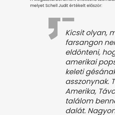
melyet Schell Judit értékelt először:
Kicsit olyan, 
farsangon n
eldönteni, hog
amerikai pops
keleti gésána
asszonynak. T
Amerika, Távo
találom benn
dalát. Nagyon