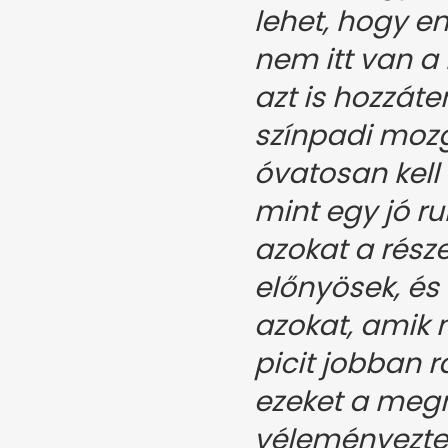
lehet, hogy e
nem itt van a
azt is hozzát
színpadi moz
óvatosan kell 
mint egy jó ru
azokat a rész
előnyösek, és e
azokat, amik 
picit jobban r
ezeket a meg
véleményezte 