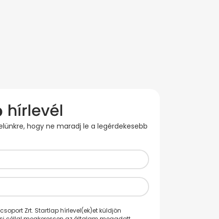
evelünkre, hogy ne maradj le a legérdekesebb
oport Zrt. Startlap hírlevel(ek)et küldjön
ési céllal megkeressen az általam megadott