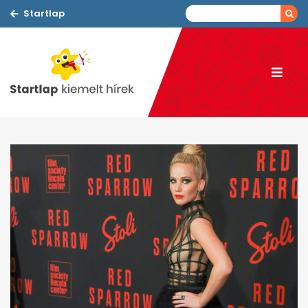
Startlap