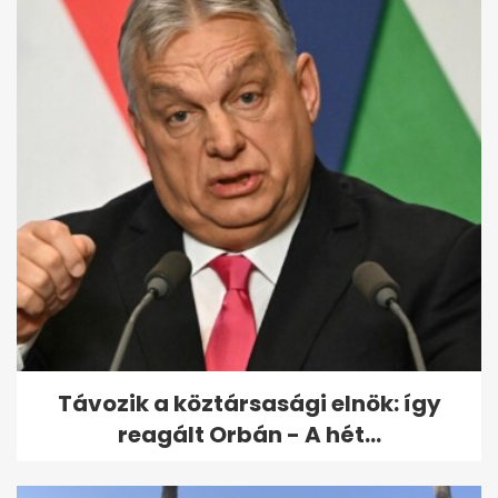
Győzikéék mindkét lányuknak
vettek egy-egy lakást,
teljesen...
Távozik a köztársasági elnök: így
reagált Orbán - A hét...