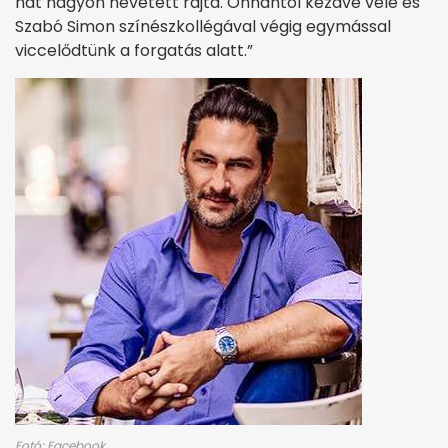
hát nagyon nevetett rajta. Onnantól kezdve vele és
Szabó Simon színészkollégával végig egymással
viccelődtünk a forgatás alatt.”
Fotó: Facebook