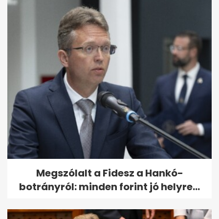
Megszólalt a Fidesz a Hankó-
botrányról: minden forint jó helyre...