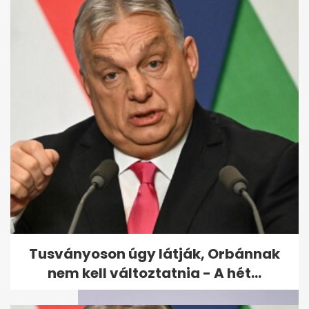
Vidékies beszéd, hangos
nyelés, csámcsogás: a Nyerő
Páros...
Tusványoson úgy látják, Orbánnak
nem kell változtatnia - A hét...