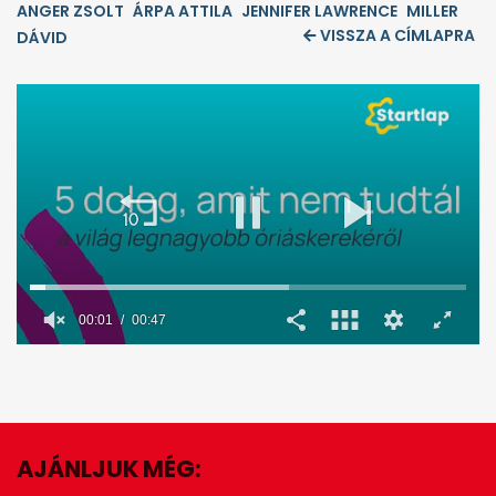
ANGER ZSOLT
ÁRPA ATTILA
JENNIFER LAWRENCE
MILLER
VISSZA A CÍMLAPRA
DÁVID
00:02
00:47
0
seconds
of
47
seconds
AJÁNLJUK MÉG:
EZ IS ÉRDEKELHET