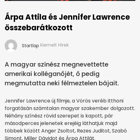
Árpa Attila és Jennifer Lawrence
összebarátkozott
Kiemelt Hírek
Startlap
A magyar színész megnevettette
amerikai kolléganőjét, ő pedig
megmutatta neki félmeztelen bájait.
Jennifer Lawrence új filmje, a Vörös veréb itthoni
forgatásán számtalan magyar szakember dolgozott.
Néhány színész rövid szerepet is kapott, pár
másodperces jelenetek erejéig láthatjuk majd
többek között Anger Zsoltot, Rezes Juditot, Szabó
Simont, Miller Dávidot és Árpa Attilát.