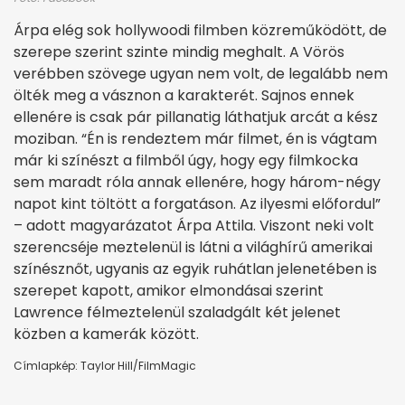
Árpa elég sok hollywoodi filmben közreműködött, de
szerepe szerint szinte mindig meghalt. A Vörös
verébben szövege ugyan nem volt, de legalább nem
ölték meg a vásznon a karakterét. Sajnos ennek
ellenére is csak pár pillanatig láthatjuk arcát a kész
moziban. “Én is rendeztem már filmet, én is vágtam
már ki színészt a filmből úgy, hogy egy filmkocka
sem maradt róla annak ellenére, hogy három-négy
napot kint töltött a forgatáson. Az ilyesmi előfordul”
– adott magyarázatot Árpa Attila. Viszont neki volt
szerencséje meztelenül is látni a világhírű amerikai
színésznőt, ugyanis az egyik ruhátlan jelenetében is
szerepet kapott, amikor elmondásai szerint
Lawrence félmeztelenül szaladgált két jelenet
közben a kamerák között.
Címlapkép: Taylor Hill/FilmMagic