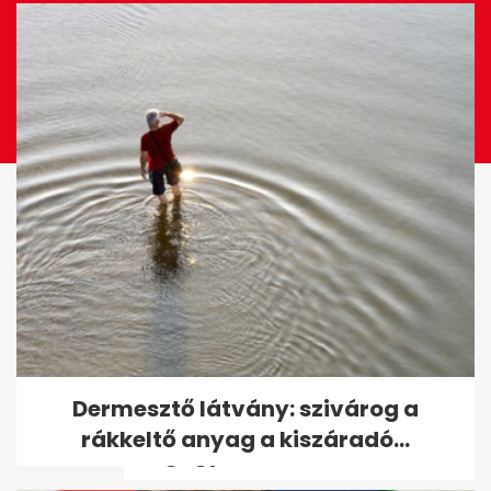
"Tiszta marad a priuszom" -
Dermesztő látvány: szivárog a
reagált Árpa Attila a
rákkeltő anyag a kiszáradó...
drogügyben...