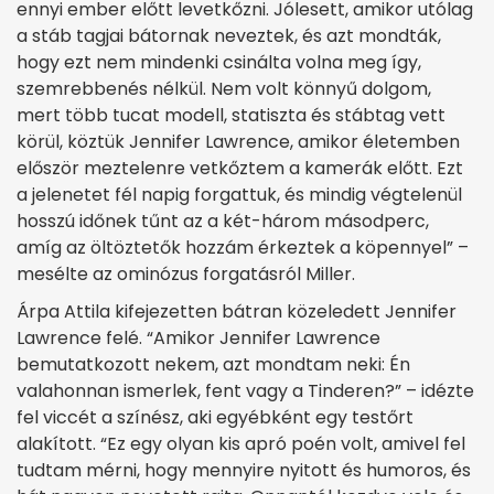
ennyi ember előtt levetkőzni. Jólesett, amikor utólag
a stáb tagjai bátornak neveztek, és azt mondták,
hogy ezt nem mindenki csinálta volna meg így,
szemrebbenés nélkül. Nem volt könnyű dolgom,
mert több tucat modell, statiszta és stábtag vett
körül, köztük Jennifer Lawrence, amikor életemben
először meztelenre vetkőztem a kamerák előtt. Ezt
a jelenetet fél napig forgattuk, és mindig végtelenül
hosszú időnek tűnt az a két-három másodperc,
amíg az öltöztetők hozzám érkeztek a köpennyel” –
mesélte az ominózus forgatásról Miller.
Árpa Attila kifejezetten bátran közeledett Jennifer
Lawrence felé. “Amikor Jennifer Lawrence
bemutatkozott nekem, azt mondtam neki: Én
valahonnan ismerlek, fent vagy a Tinderen?” – idézte
fel viccét a színész, aki egyébként egy testőrt
alakított. “Ez egy olyan kis apró poén volt, amivel fel
tudtam mérni, hogy mennyire nyitott és humoros, és