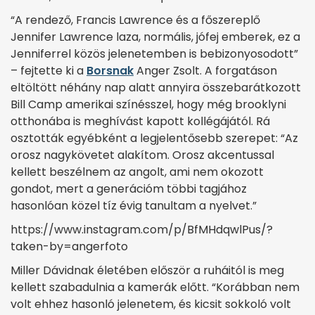
“A rendező, Francis Lawrence és a főszereplő
Jennifer Lawrence laza, normális, jófej emberek, ez a
Jenniferrel közös jelenetemben is bebizonyosodott”
– fejtette ki a
Borsnak
Anger Zsolt. A forgatáson
eltöltött néhány nap alatt annyira összebarátkozott
Bill Camp amerikai színésszel, hogy még brooklyni
otthonába is meghívást kapott kollégájától. Rá
osztották egyébként a legjelentősebb szerepet: “Az
orosz nagykövetet alakítom. Orosz akcentussal
kellett beszélnem az angolt, ami nem okozott
gondot, mert a generációm többi tagjához
hasonlóan közel tíz évig tanultam a nyelvet.”
https://www.instagram.com/p/BfMHdqwlPus/?
taken-by=angerfoto
Miller Dávidnak életében először a ruháitól is meg
kellett szabadulnia a kamerák előtt. “Korábban nem
volt ehhez hasonló jelenetem, és kicsit sokkoló volt