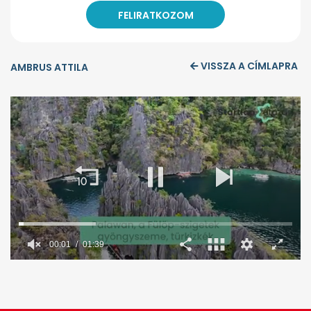
VISSZA A CÍMLAPRA
AMBRUS ATTILA
00:02
01:39
0
seconds
of
1
minute,