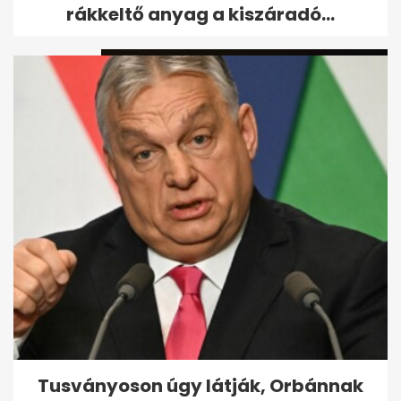
Krisztiánról: "Sütött róla a...
rákkeltő anyag a kiszáradó...
Bíró Ica szupermarketben
keres állást
Tusványoson úgy látják, Orbánnak