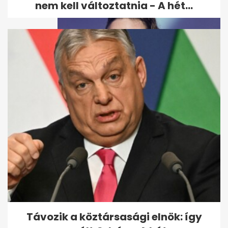
nem kell változtatnia - A hét...
Hosszú Katinka személyesen
gratulált Orbánnak, nem
várt...
Távozik a köztársasági elnök: így