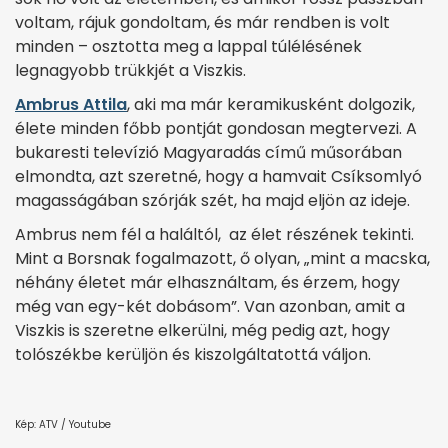
voltam, rájuk gondoltam, és már rendben is volt
minden – osztotta meg a lappal túlélésének
legnagyobb trükkjét a Viszkis.
Ambrus Attila
, aki ma már keramikusként dolgozik,
élete minden főbb pontját gondosan megtervezi. A
bukaresti televízió Magyaradás című műsorában
elmondta, azt szeretné, hogy a hamvait Csíksomlyó
magasságában szórják szét, ha majd eljön az ideje.
Ambrus nem fél a haláltól, az élet részének tekinti.
Mint a Borsnak fogalmazott, ő olyan, „mint a macska,
néhány életet már elhasználtam, és érzem, hogy
még van egy-két dobásom”. Van azonban, amit a
Viszkis is szeretne elkerülni, még pedig azt, hogy
tolószékbe kerüljön és kiszolgáltatottá váljon.
Kép: ATV / Youtube