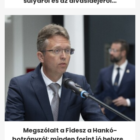
súlyáról és az alvásidejéről...
Megszólalt a Fidesz a Hankó-
botrányról: minden forint jó helyre...