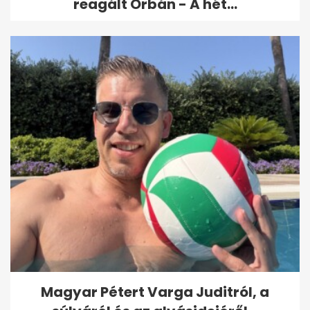
reagált Orbán - A hét...
Magyar Pétert Varga Juditról, a