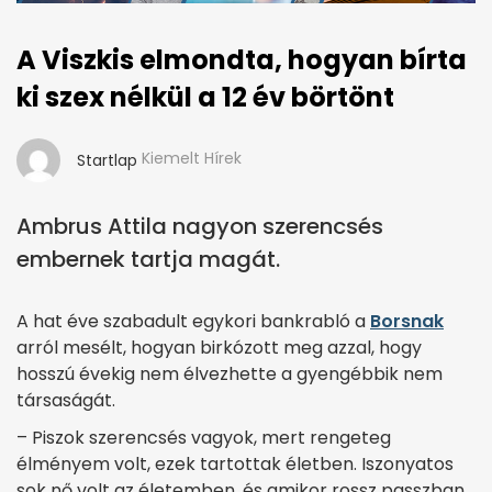
A Viszkis elmondta, hogyan bírta
ki szex nélkül a 12 év börtönt
Kiemelt Hírek
Startlap
Ambrus Attila nagyon szerencsés
embernek tartja magát.
A hat éve szabadult egykori bankrabló a
Borsnak
arról mesélt, hogyan birkózott meg azzal, hogy
hosszú évekig nem élvezhette a gyengébbik nem
társaságát.
– Piszok szerencsés vagyok, mert rengeteg
élményem volt, ezek tartottak életben. Iszonyatos
sok nő volt az életemben, és amikor rossz passzban