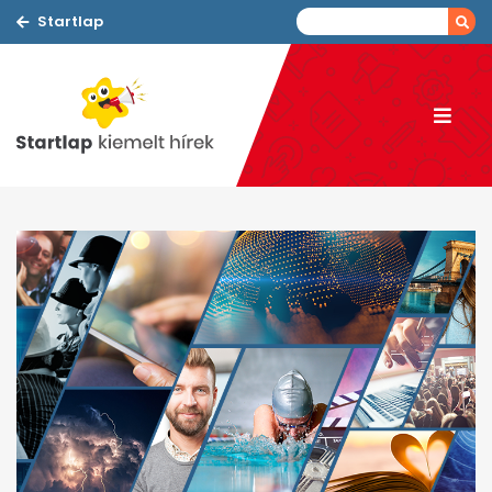
Startlap