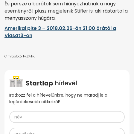
És persze a barátok sem hiányozhatnak a nagy
eseményről, plusz megjelenik Stifler is, aki rástartol a
menyasszony húgára.
Amerikai pite 3 – 2018.02.26-án 21:00 órától a
Viasat3-on
Címlapfotó: tv.24.hu
Iratkozz fel a hírlevelünkre, hogy ne maradj le a
legérdekesebb cikkekről!