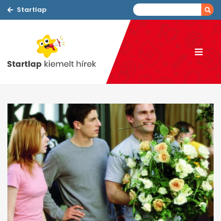
Startlap