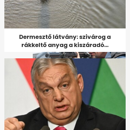
lett egy nő Martfűn – ezt a...
Dermesztő látvány: szivárog a
rákkeltő anyag a kiszáradó...
A legkeményebb bérgyilkosról
szóló film szegez este a
képernyő...