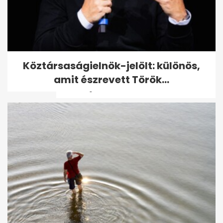
Az extrém hideg miatt már
Köztársaságielnök-jelölt: különös,
figyelmeztetést adott ki az
amit észrevett Török...
OMSZ: jön a...
Brutális gyilkosság áldozata