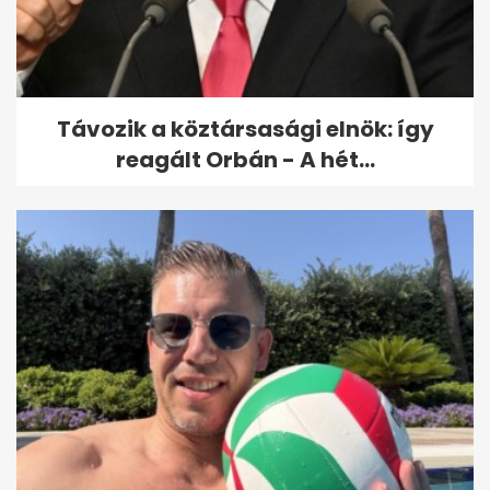
Távozik a köztársasági elnök: így
reagált Orbán - A hét...