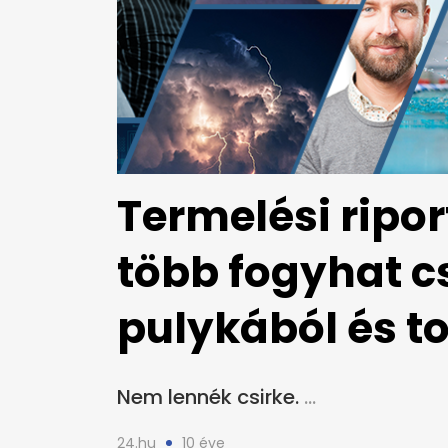
Termelési ripor
több fogyhat cs
pulykából és t
Nem lennék csirke.
24.hu
10 éve