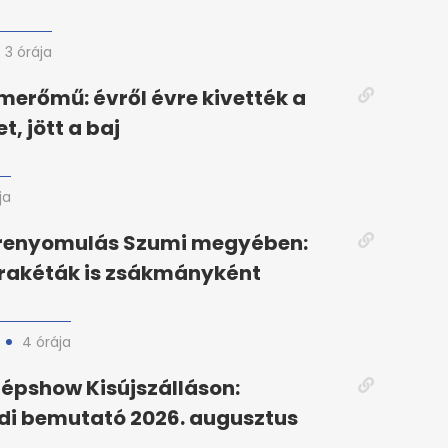
3 órája
merőmű: évről évre kivették a
, jött a baj
ja
őrenyomulás Szumi megyében:
 rakéták is zsákmányként
4 órája
épshow Kisújszálláson:
di bemutató 2026. augusztus