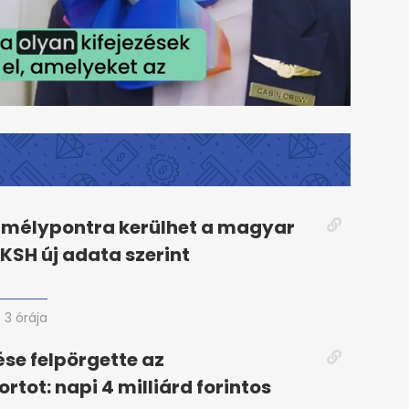
 mélypontra kerülhet a magyar
 KSH új adata szerint
3 órája
ése felpörgette az
tot: napi 4 milliárd forintos