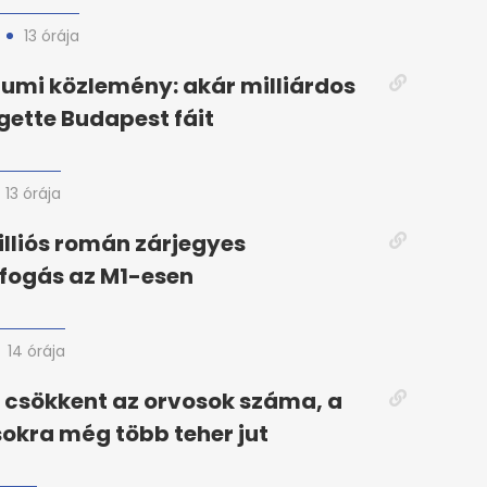
13 órája
iumi közlemény: akár milliárdos
gette Budapest fáit
13 órája
illiós román zárjegyes
fogás az M1-esen
14 órája
 csökkent az orvosok száma, a
okra még több teher jut