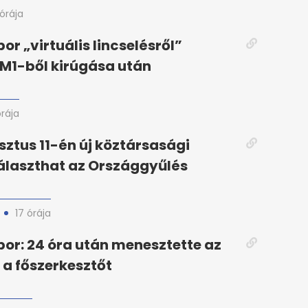
 órája
or „virtuális lincselésről”
 M1-ből kirúgása után
órája
ztus 11-én új köztársasági
álaszthat az Országgyűlés
17 órája
or: 24 óra után menesztette az
 a főszerkesztőt