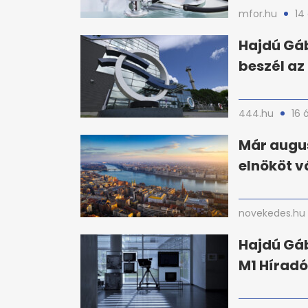
mfor.hu
14
Hajdú Gáb
beszél az
444.hu
16 
Már augus
elnököt v
novekedes.hu
Hajdú Gáb
M1 Híradó