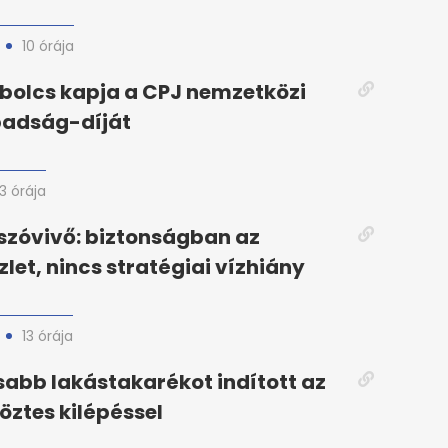
10 órája
bolcs kapja a CPJ nemzetközi
badság-díját
13 órája
zóvivő: biztonságban az
zlet, nincs stratégiai vízhiány
13 órája
abb lakástakarékot indított az
köztes kilépéssel