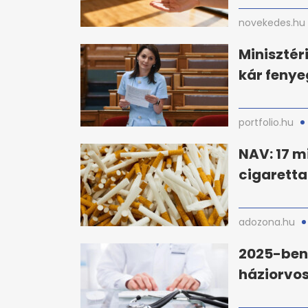
novekedes.hu
Minisztér
kár fenye
portfolio.hu
NAV: 17 m
cigaretta
adozona.hu
2025-ben
háziorvos