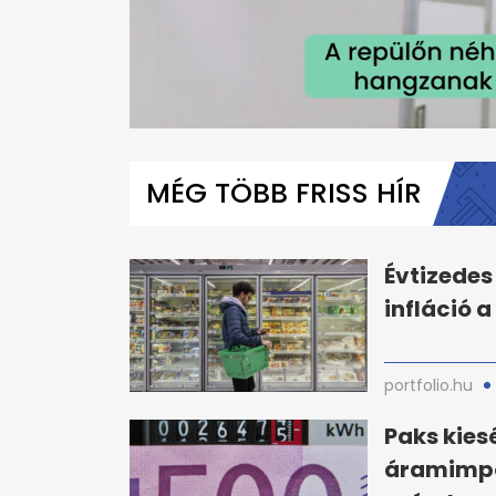
0
seconds
of
MÉG TÖBB FRISS HÍR
1
minute,
6
seconds
Volume
0%
Évtizedes
infláció a
portfolio.hu
Paks kies
áramimpor