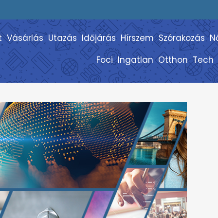
t
Vásárlás
Utazás
Időjárás
Hírszem
Szórakozás
N
Foci
Ingatlan
Otthon
Tech