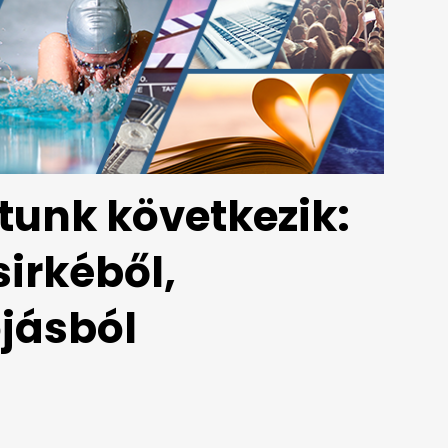
tunk következik:
irkéből,
ojásból