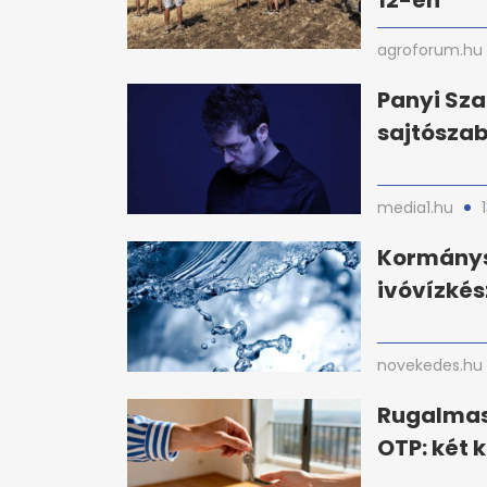
12-én
agroforum.hu
Panyi Sza
sajtósza
media1.hu
Kormánys
ivóvízkés
novekedes.hu
Rugalmas
OTP: két 