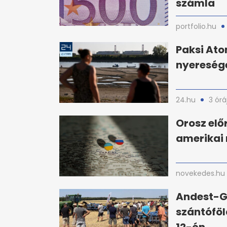
számla
portfolio.hu
Paksi Ato
nyereséget
24.hu
3 órá
Orosz el
amerikai
novekedes.hu
Andest-G
szántóföl