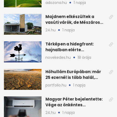
kormányülés döntése
adozona.hu
1 napja
nyomán
Majdnem elkészültek a
vasúti várók, de Mészáros
bizalmasa leromboltatja
24.hu
1 napja
Térképen a hidegfront:
hajnalban elérte
Magyarország határát
novekedes.hu
18 órája
Hőhullám Európában: már
25 ezernél is több halál,
folytatódhat
portfolio.hu
1 napja
Magyar Péter bejelentette:
Vége az önkéntes
fogyasztáscsökkentésnek
24.hu
1 napja