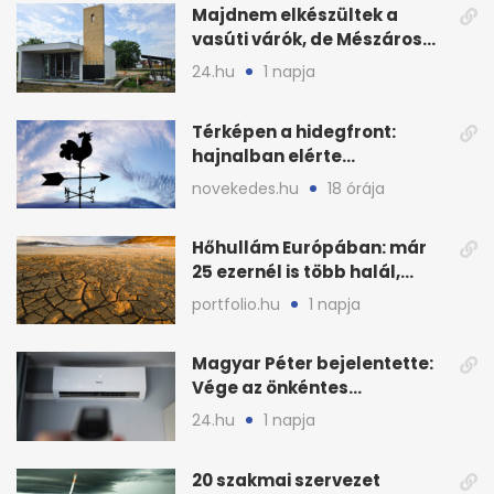
Majdnem elkészültek a
vasúti várók, de Mészáros
bizalmasa leromboltatja
24.hu
1 napja
Térképen a hidegfront:
hajnalban elérte
Magyarország határát
novekedes.hu
18 órája
Hőhullám Európában: már
25 ezernél is több halál,
folytatódhat
portfolio.hu
1 napja
Magyar Péter bejelentette:
Vége az önkéntes
fogyasztáscsökkentésnek
24.hu
1 napja
20 szakmai szervezet