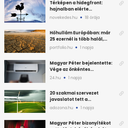
Térképen a hidegfront:
hajnalban elérte
Magyarország határát
novekedes.hu
18 órája
Hőhullám Európában: már
25 ezernél is több halál,
folytatódhat
portfolio.hu
1 napja
Magyar Péter bejelentette:
Vége az önkéntes
fogyasztáscsökkentésnek
24.hu
1 napja
20 szakmai szervezet
javaslatot tett a
fenntartható szélenergia-
adozona.hu
1 napja
bővítésre
Magyar Péter bizonyítékot