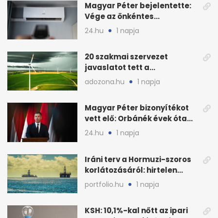
Magyar Péter bejelentette:
Vége az önkéntes
fogyasztáscsökkentésnek
24.hu
1 napja
20 szakmai szervezet
javaslatot tett a
fenntartható szélenergia-
adozona.hu
1 napja
bővítésre
Magyar Péter bizonyítékot
vett elő: Orbánék évek óta
tudtak az energiarendszer
24.hu
1 napja
összeomlásáról
Iráni terv a Hormuzi-szoros
korlátozásáról: hirtelen
megugrott az olajár
portfolio.hu
1 napja
KSH: 10,1%-kal nőtt az ipari