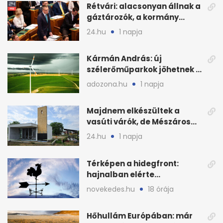
Rétvári: alacsonyan állnak a
gáztározók, a kormány
válságról válságra jut
24.hu
1 napja
Kármán András: új
szélerőműparkok jöhetnek a
kormányülés döntése
adozona.hu
1 napja
nyomán
Majdnem elkészültek a
vasúti várók, de Mészáros
bizalmasa leromboltatja
24.hu
1 napja
Térképen a hidegfront:
hajnalban elérte
Magyarország határát
novekedes.hu
18 órája
Hőhullám Európában: már