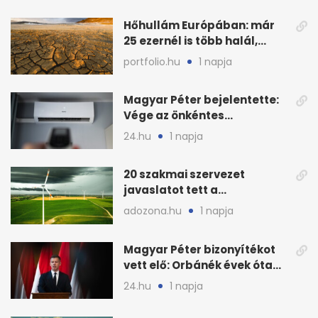
Hőhullám Európában: már
25 ezernél is több halál,
folytatódhat
portfolio.hu
1 napja
Magyar Péter bejelentette:
Vége az önkéntes
fogyasztáscsökkentésnek
24.hu
1 napja
20 szakmai szervezet
javaslatot tett a
fenntartható szélenergia-
adozona.hu
1 napja
bővítésre
Magyar Péter bizonyítékot
vett elő: Orbánék évek óta
tudtak az energiarendszer
24.hu
1 napja
összeomlásáról