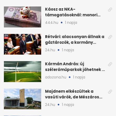
Káosz az NKA-
támogatásoknál: monori
civilek elszámolásai és
444.hu
1 napja
megbízásai
Rétvári: alacsonyan állnak a
gáztározók, a kormány
válságról válságra jut
24.hu
1 napja
Kármán András: új
szélerőműparkok jöhetnek a
kormányülés döntése
adozona.hu
1 napja
nyomán
Majdnem elkészültek a
vasúti várók, de Mészáros
bizalmasa leromboltatja
24.hu
1 napja