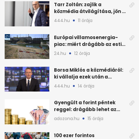
Tarr Zoltán: zajlik a
közmédia átvilágítása, jön a
nyilvános véleményezés
444.hu
11 órája
Európai villamosenergia-
piac: miért drágább az esti
áram Magyarországon
24.hu
12 órája
Borsa Miklós a közmédiáról:
ki vállalja ezek után a
munkát?
444.hu
14 órája
Gyengült a forint péntek
reggel: drágább lehet az
euró és a dollár
adozona.hu
15 órája
100 ezer forintos