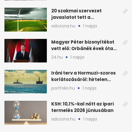
20 szakmai szervezet
javaslatot tett a
fenntartható szélenergia-
adozona.hu
1 napja
bővítésre
Magyar Péter bizonyítékot
vett elő: Orbánék évek óta
tudtak az energiarendszer
24.hu
1 napja
összeomlásáról
Iráni terv a Hormuzi-szoros
korlátozásáról: hirtelen
megugrott az olajár
portfolio.hu
1 napja
KSH: 10,1%-kal nőtt az ipari
termelés 2026 júniusában
adozona.hu
1 napja