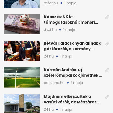
bajban a kukorica
mfor.hu
1 napja
Káosz az NKA-
támogatásoknál: monori
civilek elszámolásai és
444.hu
1 napja
megbízásai
Rétvári: alacsonyan állnak a
gáztározók, a kormány
válságról válságra jut
24.hu
1 napja
Kármán András: új
szélerőműparkok jöhetnek a
kormányülés döntése
adozona.hu
1 napja
nyomán
Majdnem elkészültek a
vasúti várók, de Mészáros
bizalmasa leromboltatja
24.hu
1 napja