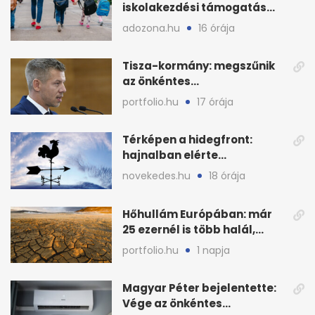
iskolakezdési támogatás
2026 őszén: adózás,
adozona.hu
16 órája
munkáltatói plusz
Tisza-kormány: megszűnik
az önkéntes
fogyasztáscsökkentés
portfolio.hu
17 órája
Térképen a hidegfront:
hajnalban elérte
Magyarország határát
novekedes.hu
18 órája
Hőhullám Európában: már
25 ezernél is több halál,
folytatódhat
portfolio.hu
1 napja
Magyar Péter bejelentette:
Vége az önkéntes