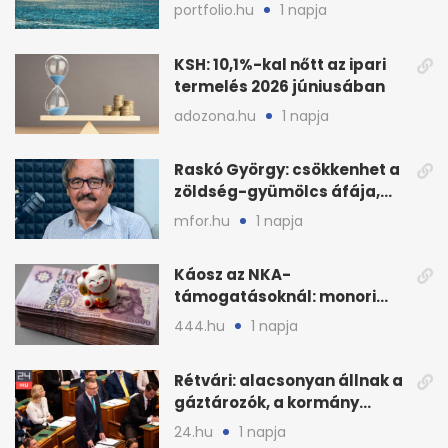
megugrott az olajár
portfolio.hu
1 napja
KSH: 10,1%-kal nőtt az ipari
termelés 2026 júniusában
adozona.hu
1 napja
Raskó György: csökkenhet a
zöldség-gyümölcs áfája,
bajban a kukorica
mfor.hu
1 napja
Káosz az NKA-
támogatásoknál: monori
civilek elszámolásai és
444.hu
1 napja
megbízásai
Rétvári: alacsonyan állnak a
gáztározók, a kormány
válságról válságra jut
24.hu
1 napja