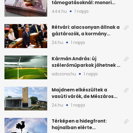
támogatásoknál: monori
civilek elszámolásai és
444.hu
1 napja
megbízásai
Rétvári: alacsonyan állnak a
gáztározók, a kormány
válságról válságra jut
24.hu
1 napja
Kármán András: új
szélerőműparkok jöhetnek a
kormányülés döntése
adozona.hu
1 napja
nyomán
Majdnem elkészültek a
vasúti várók, de Mészáros
bizalmasa leromboltatja
24.hu
1 napja
Térképen a hidegfront:
hajnalban elérte