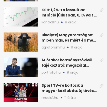
KSH: 1,2%-ra lassult az
infláció júliusban, 0,1% volt a
havi áresés
kontroll.hu
8 órája
Bivalytej Magyarországon:
miben más, és miért éri meg
feldolgozni?
agroforum.hu
9 órája
14 órakor kormányszóvivői
tájékoztató: megszólal
Magyar Péter is
portfolio.hu
9 órája
Sport TV-re költözik a
magyar kézilabda: új tévés
megállapodás
media1.hu
11 órája