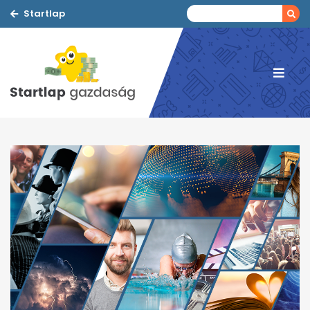
Startlap