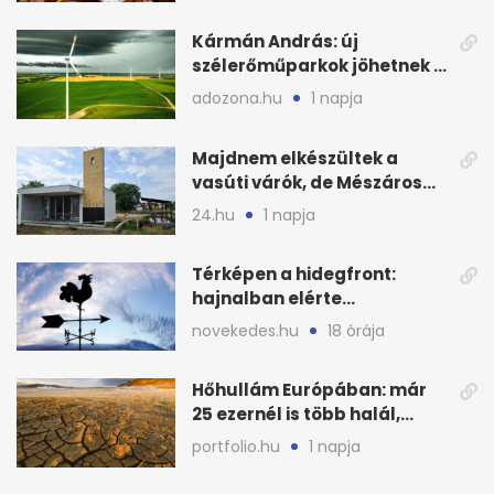
Kármán András: új
szélerőműparkok jöhetnek a
kormányülés döntése
adozona.hu
1 napja
nyomán
Majdnem elkészültek a
vasúti várók, de Mészáros
bizalmasa leromboltatja
24.hu
1 napja
Térképen a hidegfront:
hajnalban elérte
Magyarország határát
novekedes.hu
18 órája
Hőhullám Európában: már
25 ezernél is több halál,
folytatódhat
portfolio.hu
1 napja