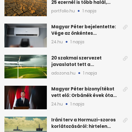
25 ezernél is több halál,
folytatódhat
portfolio.hu
1 napja
Magyar Péter bejelentette:
Vége az önkéntes
fogyasztáscsökkentésnek
24.hu
1 napja
20 szakmai szervezet
javaslatot tett a
fenntartható szélenergia-
adozona.hu
1 napja
bővítésre
Magyar Péter bizonyítékot
vett elő: Orbánék évek óta
tudtak az energiarendszer
24.hu
1 napja
összeomlásáról
Iráni terv a Hormuzi-szoros
korlátozásáról: hirtelen