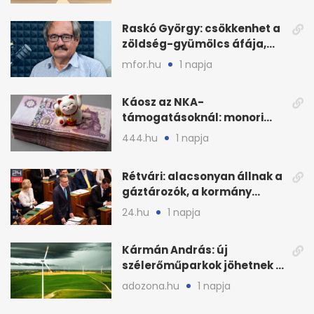
Raskó György: csökkenhet a
zöldség-gyümölcs áfája,
bajban a kukorica
mfor.hu
1 napja
Káosz az NKA-
támogatásoknál: monori
civilek elszámolásai és
444.hu
1 napja
megbízásai
Rétvári: alacsonyan állnak a
gáztározók, a kormány
válságról válságra jut
24.hu
1 napja
Kármán András: új
szélerőműparkok jöhetnek a
kormányülés döntése
adozona.hu
1 napja
nyomán