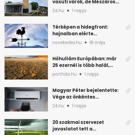
vasúti várók, de Mészáros
bizalmasa leromboltatja
24.hu
1 napja
Térképen a hidegfront:
hajnalban elérte
Magyarország határát
novekedes.hu
18 órája
Hőhullám Európában: már
25 ezernél is több halál,
folytatódhat
portfolio.hu
1 napja
Magyar Péter bejelentette:
Vége az önkéntes
fogyasztáscsökkentésnek
24.hu
1 napja
20 szakmai szervezet
javaslatot tett a