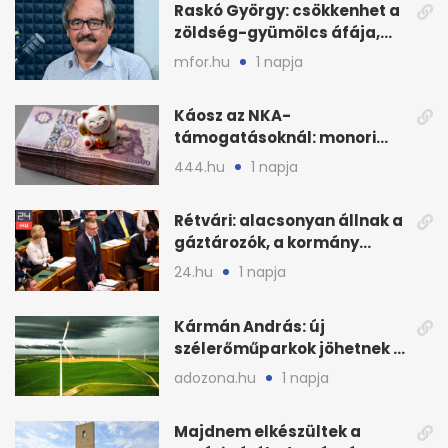
Raskó György: csökkenhet a
zöldség-gyümölcs áfája,
bajban a kukorica
mfor.hu
1 napja
Káosz az NKA-
támogatásoknál: monori
civilek elszámolásai és
444.hu
1 napja
megbízásai
Rétvári: alacsonyan állnak a
gáztározók, a kormány
válságról válságra jut
24.hu
1 napja
Kármán András: új
szélerőműparkok jöhetnek a
kormányülés döntése
adozona.hu
1 napja
nyomán
Majdnem elkészültek a