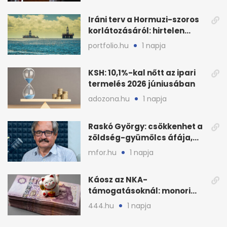
Iráni terv a Hormuzi-szoros
korlátozásáról: hirtelen
megugrott az olajár
portfolio.hu
1 napja
KSH: 10,1%-kal nőtt az ipari
termelés 2026 júniusában
adozona.hu
1 napja
Raskó György: csökkenhet a
zöldség-gyümölcs áfája,
bajban a kukorica
mfor.hu
1 napja
Káosz az NKA-
támogatásoknál: monori
civilek elszámolásai és
444.hu
1 napja
megbízásai