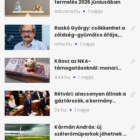
termelés 2026 júniusában
adozona.hu
1 napja
Raskó György: csökkenhet a
zöldség-gyümölcs áfája,
bajban a kukorica
mfor.hu
1 napja
Káosz az NKA-
támogatásoknál: monori
civilek elszámolásai és
444.hu
1 napja
megbízásai
Rétvári: alacsonyan állnak a
gáztározók, a kormány
válságról válságra jut
24.hu
1 napja
Kármán András: új
szélerőműparkok jöhetnek a