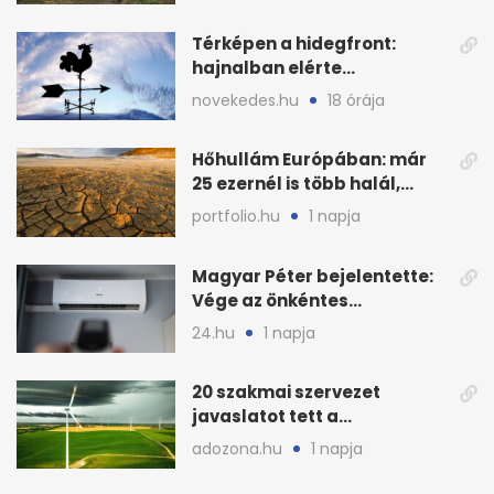
Térképen a hidegfront:
hajnalban elérte
Magyarország határát
novekedes.hu
18 órája
Hőhullám Európában: már
25 ezernél is több halál,
folytatódhat
portfolio.hu
1 napja
Magyar Péter bejelentette:
Vége az önkéntes
fogyasztáscsökkentésnek
24.hu
1 napja
20 szakmai szervezet
javaslatot tett a
fenntartható szélenergia-
adozona.hu
1 napja
bővítésre