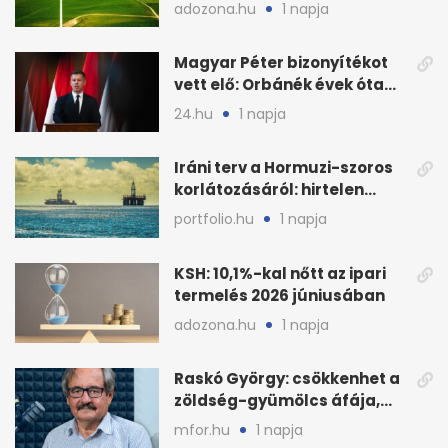
fenntartható szélenergia-
adozona.hu
1 napja
bővítésre
Magyar Péter bizonyítékot
vett elő: Orbánék évek óta
tudtak az energiarendszer
24.hu
1 napja
összeomlásáról
Iráni terv a Hormuzi-szoros
korlátozásáról: hirtelen
megugrott az olajár
portfolio.hu
1 napja
KSH: 10,1%-kal nőtt az ipari
termelés 2026 júniusában
adozona.hu
1 napja
Raskó György: csökkenhet a
zöldség-gyümölcs áfája,
bajban a kukorica
mfor.hu
1 napja