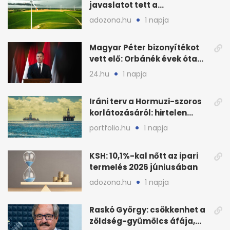
javaslatot tett a
fenntartható szélenergia-
adozona.hu
1 napja
bővítésre
Magyar Péter bizonyítékot
vett elő: Orbánék évek óta
tudtak az energiarendszer
24.hu
1 napja
összeomlásáról
Iráni terv a Hormuzi-szoros
korlátozásáról: hirtelen
megugrott az olajár
portfolio.hu
1 napja
KSH: 10,1%-kal nőtt az ipari
termelés 2026 júniusában
adozona.hu
1 napja
Raskó György: csökkenhet a
zöldség-gyümölcs áfája,