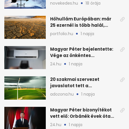
Magyarország határát
novekedes.hu
18 órája
Hőhullám Európában: már
25 ezernél is több halál,
folytatódhat
portfolio.hu
1 napja
Magyar Péter bejelentette:
Vége az önkéntes
fogyasztáscsökkentésnek
24.hu
1 napja
20 szakmai szervezet
javaslatot tett a
fenntartható szélenergia-
adozona.hu
1 napja
bővítésre
Magyar Péter bizonyítékot
vett elő: Orbánék évek óta
tudtak az energiarendszer
24.hu
1 napja
összeomlásáról