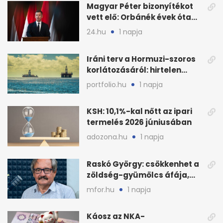
Magyar Péter bizonyítékot
vett elő: Orbánék évek óta
tudtak az energiarendszer
24.hu
1 napja
összeomlásáról
Iráni terv a Hormuzi-szoros
korlátozásáról: hirtelen
megugrott az olajár
portfolio.hu
1 napja
KSH: 10,1%-kal nőtt az ipari
termelés 2026 júniusában
adozona.hu
1 napja
Raskó György: csökkenhet a
zöldség-gyümölcs áfája,
bajban a kukorica
mfor.hu
1 napja
Káosz az NKA-