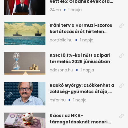
vett elő: Orbánék évek óta
tudtak az energiarendszer
24.hu
1 napja
összeomlásáról
Iráni terv a Hormuzi-szoros
korlátozásáról: hirtelen
megugrott az olajár
portfolio.hu
1 napja
KSH: 10,1%-kal nőtt az ipari
termelés 2026 júniusában
adozona.hu
1 napja
Raskó György: csökkenhet a
zöldség-gyümölcs áfája,
bajban a kukorica
mfor.hu
1 napja
Káosz az NKA-
támogatásoknál: monori