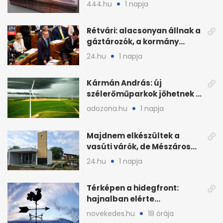
civilek elszámolásai és
444.hu
1 napja
megbízásai
Rétvári: alacsonyan állnak a
gáztározók, a kormány
válságról válságra jut
24.hu
1 napja
Kármán András: új
szélerőműparkok jöhetnek a
kormányülés döntése
adozona.hu
1 napja
nyomán
Majdnem elkészültek a
vasúti várók, de Mészáros
bizalmasa leromboltatja
24.hu
1 napja
Térképen a hidegfront:
hajnalban elérte
Magyarország határát
novekedes.hu
18 órája