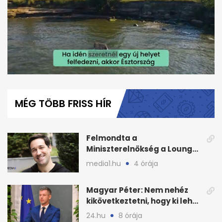
0
seconds
of
MÉG TÖBB FRISS HÍR
1
minute,
36
seconds
Felmondta a
Miniszterelnökség a Lounge
Event keretszerződését
media1.hu
4 órája
Magyar Péter: Nem nehéz
kikövetkeztetni, hogy ki lehet
a három jelölt
24.hu
8 órája