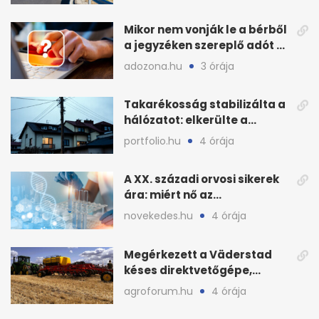
államnak
Mikor nem vonják le a bérből
a jegyzéken szereplő adót és
járulékot?
adozona.hu
3 órája
Takarékosság stabilizálta a
hálózatot: elkerülte a
sötétséget Magyarország
portfolio.hu
4 órája
A XX. századi orvosi sikerek
ára: miért nő az
egészségügy súlya?
novekedes.hu
4 órája
Megérkezett a Väderstad
késes direktvetőgépe,
bemutatón is látható
agroforum.hu
4 órája