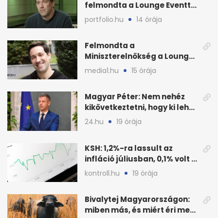
felmondta a Lounge Eventtel
kötött szerződést
portfolio.hu
14 órája
Felmondta a
Miniszterelnökség a Lounge
Event keretszerződését
media1.hu
15 órája
Magyar Péter: Nem nehéz
kikövetkeztetni, hogy ki lehet
a három jelölt
24.hu
19 órája
KSH: 1,2%-ra lassult az
infláció júliusban, 0,1% volt a
havi áresés
kontroll.hu
19 órája
Bivalytej Magyarországon:
miben más, és miért éri meg