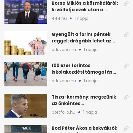
Borsa Miklós a közmédiáról:
ki vállalja ezek után a
munkát?
444.hu
1 napja
Gyengült a forint péntek
reggel: drágább lehet az
euró és a dollár
adozona.hu
1 napja
100 ezer forintos
iskolakezdési támogatás
2026 őszén: adózás,
adozona.hu
1 napja
munkáltatói plusz
Tisza-kormány: megszűnik
az önkéntes
fogyasztáscsökkentés
portfolio.hu
1 napja
Bod Péter Ákos a kekvákról: