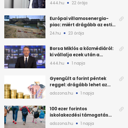
nyilvános véleményezés
444.hu
22 órája
Európai villamosenergia-
piac: miért drágább az esti
áram Magyarországon
24.hu
23 órája
Borsa Miklós a közmédiáról:
ki vállalja ezek után a
munkát?
444.hu
1 napja
Gyengült a forint péntek
reggel: drágább lehet az
euró és a dollár
adozona.hu
1 napja
100 ezer forintos
iskolakezdési támogatás
2026 őszén: adózás,
adozona.hu
1 napja
munkáltatói plusz