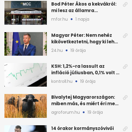
Bod Péter Ákos a kekvákról:
mi lesz az államra
visszaszálló vagyonnal?
mfor.hu
1 napja
Magyar Péter: Nem nehéz
kikövetkeztetni, hogy ki lehet
a három jelölt
24.hu
19 órája
KSH: 1,2%-ra lassult az
infláció júliusban, 0,1% volt a
havi áresés
kontroll.hu
19 órája
Bivalytej Magyarországon:
miben más, és miért éri meg
feldolgozni?
agroforum.hu
19 órája
14 órakor kormányszóvivői