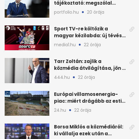
tájékoztató: megszólal
Magyar Péter is
portfolio.hu
20 órája
Sport TV-re költözik a
magyar kézilabda: új tévés
megállapodás
media1.hu
22 órája
Tarr Zoltán: zajlik a
közmédia átvilágítása, jön a
nyilvános véleményezés
444.hu
22 órája
Európai villamosenergia-
piac: miért drágább az esti
áram Magyarországon
24.hu
22 órája
Borsa Miklós a közmédiáról:
ki vállalja ezek után a