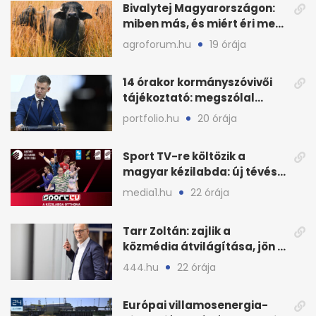
Bivalytej Magyarországon:
miben más, és miért éri meg
feldolgozni?
agroforum.hu
19 órája
14 órakor kormányszóvivői
tájékoztató: megszólal
Magyar Péter is
portfolio.hu
20 órája
Sport TV-re költözik a
magyar kézilabda: új tévés
megállapodás
media1.hu
22 órája
Tarr Zoltán: zajlik a
közmédia átvilágítása, jön a
nyilvános véleményezés
444.hu
22 órája
Európai villamosenergia-