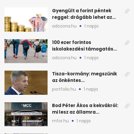
Gyengült a forint péntek
reggel: drágább lehet az
euró és a dollár
adozona.hu
1 napja
100 ezer forintos
iskolakezdési támogatás
2026 őszén: adózás,
adozona.hu
1 napja
munkáltatói plusz
Tisza-kormány: megszűnik
az önkéntes
fogyasztáscsökkentés
portfolio.hu
1 napja
Bod Péter Ákos a kekvákról:
mi lesz az államra
visszaszálló vagyonnal?
mfor.hu
1 napja