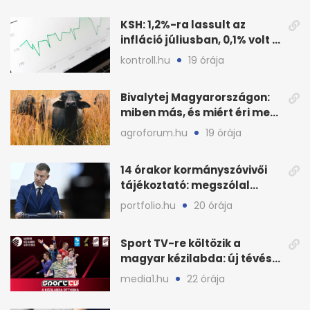
KSH: 1,2%-ra lassult az
infláció júliusban, 0,1% volt a
havi áresés
kontroll.hu
19 órája
Bivalytej Magyarországon:
miben más, és miért éri meg
feldolgozni?
agroforum.hu
19 órája
14 órakor kormányszóvivői
tájékoztató: megszólal
Magyar Péter is
portfolio.hu
20 órája
Sport TV-re költözik a
magyar kézilabda: új tévés
megállapodás
media1.hu
22 órája