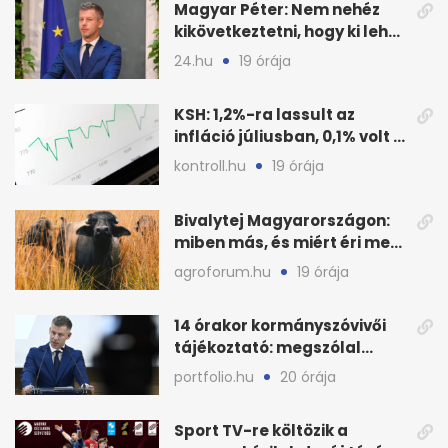
Magyar Péter: Nem nehéz
kikövetkeztetni, hogy ki lehet
a három jelölt
24.hu
19 órája
KSH: 1,2%-ra lassult az
infláció júliusban, 0,1% volt a
havi áresés
kontroll.hu
19 órája
Bivalytej Magyarországon:
miben más, és miért éri meg
feldolgozni?
agroforum.hu
19 órája
14 órakor kormányszóvivői
tájékoztató: megszólal
Magyar Péter is
portfolio.hu
20 órája
Sport TV-re költözik a