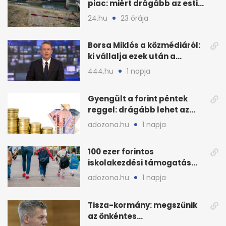
piac: miért drágább az esti
áram Magyarországon
24.hu
23 órája
Borsa Miklós a közmédiáról:
ki vállalja ezek után a
munkát?
444.hu
1 napja
Gyengült a forint péntek
reggel: drágább lehet az
euró és a dollár
adozona.hu
1 napja
100 ezer forintos
iskolakezdési támogatás
2026 őszén: adózás,
adozona.hu
1 napja
munkáltatói plusz
Tisza-kormány: megszűnik
az önkéntes