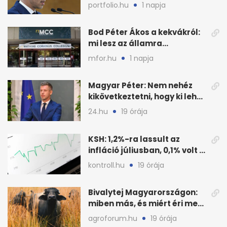
fogyasztáscsökkentés
portfolio.hu
1 napja
Bod Péter Ákos a kekvákról:
mi lesz az államra
visszaszálló vagyonnal?
mfor.hu
1 napja
Magyar Péter: Nem nehéz
kikövetkeztetni, hogy ki lehet
a három jelölt
24.hu
19 órája
KSH: 1,2%-ra lassult az
infláció júliusban, 0,1% volt a
havi áresés
kontroll.hu
19 órája
Bivalytej Magyarországon:
miben más, és miért éri meg
feldolgozni?
agroforum.hu
19 órája