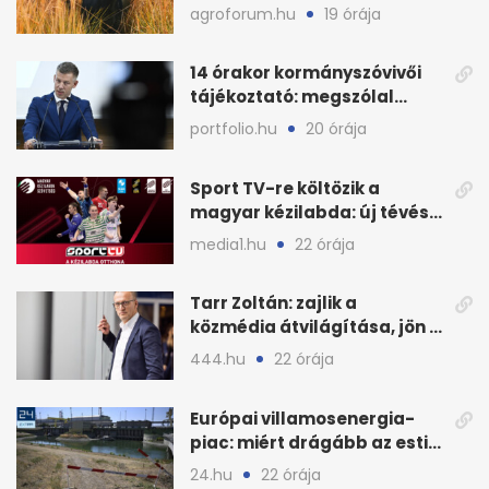
feldolgozni?
agroforum.hu
19 órája
14 órakor kormányszóvivői
tájékoztató: megszólal
Magyar Péter is
portfolio.hu
20 órája
Sport TV-re költözik a
magyar kézilabda: új tévés
megállapodás
media1.hu
22 órája
Tarr Zoltán: zajlik a
közmédia átvilágítása, jön a
nyilvános véleményezés
444.hu
22 órája
Európai villamosenergia-
piac: miért drágább az esti
áram Magyarországon
24.hu
22 órája