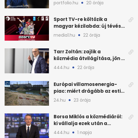
Magyar Péter is
portfolio.hu
20 órája
Sport TV-re költözik a
magyar kézilabda: új tévés
megállapodás
media1.hu
22 órája
Tarr Zoltán: zajlik a
közmédia átvilágítása, jön a
nyilvános véleményezés
444.hu
22 órája
Európai villamosenergia-
piac: miért drágább az esti
áram Magyarországon
24.hu
23 órája
Borsa Miklós a közmédiáról:
ki vállalja ezek után a
munkát?
444.hu
1 napja