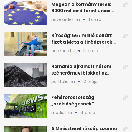
Megvan a kormány terve:
6000 milliárd forint uniós
pénz sorsa
novekedes.hu
11 órája
Bíróság: 567 millió dollárt
fizet a Meta a tinédzserek
védelmére
adozona.hu
12 órája
Románia újraindít három
szénerőművi blokkot az
áramellátás stabilizálására
portfolio.hu
13 órája
Fehéroroszország
„szélsőségesnek”
minősítette az Euronews
media1.hu
14 órája
weboldalát
A Miniszterelnökség azonnal