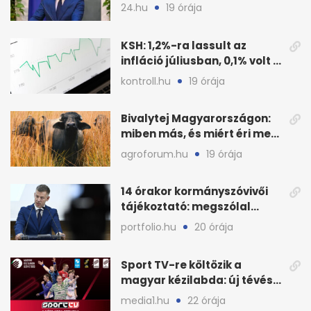
a három jelölt
24.hu
19 órája
KSH: 1,2%-ra lassult az
infláció júliusban, 0,1% volt a
havi áresés
kontroll.hu
19 órája
Bivalytej Magyarországon:
miben más, és miért éri meg
feldolgozni?
agroforum.hu
19 órája
14 órakor kormányszóvivői
tájékoztató: megszólal
Magyar Péter is
portfolio.hu
20 órája
Sport TV-re költözik a
magyar kézilabda: új tévés
megállapodás
media1.hu
22 órája