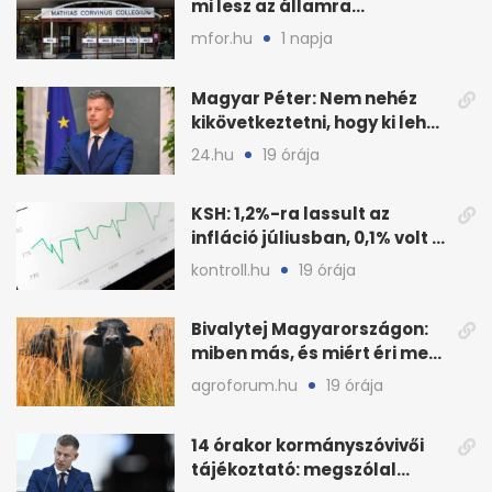
mi lesz az államra
visszaszálló vagyonnal?
mfor.hu
1 napja
Magyar Péter: Nem nehéz
kikövetkeztetni, hogy ki lehet
a három jelölt
24.hu
19 órája
KSH: 1,2%-ra lassult az
infláció júliusban, 0,1% volt a
havi áresés
kontroll.hu
19 órája
Bivalytej Magyarországon:
miben más, és miért éri meg
feldolgozni?
agroforum.hu
19 órája
14 órakor kormányszóvivői
tájékoztató: megszólal