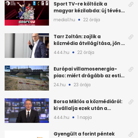
Sport TV-re költözik a
magyar kézilabda: új tévés
megállapodás
media1.hu
22 órája
Tarr Zoltán: zajlik a
közmédia átvilágítása, jön a
nyilvános véleményezés
444.hu
22 órája
Európai villamosenergia-
piac: miért drágább az esti
áram Magyarországon
24.hu
23 órája
Borsa Miklós a közmédiáról:
ki vállalja ezek után a
munkát?
444.hu
1 napja
Gyengült a forint péntek