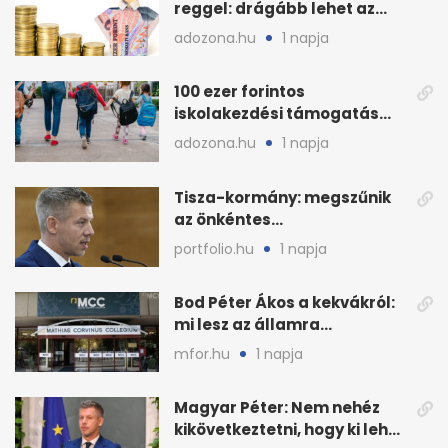
reggel: drágább lehet az
euró és a dollár
adozona.hu
1 napja
100 ezer forintos
iskolakezdési támogatás
2026 őszén: adózás,
adozona.hu
1 napja
munkáltatói plusz
Tisza-kormány: megszűnik
az önkéntes
fogyasztáscsökkentés
portfolio.hu
1 napja
Bod Péter Ákos a kekvákról:
mi lesz az államra
visszaszálló vagyonnal?
mfor.hu
1 napja
Magyar Péter: Nem nehéz
kikövetkeztetni, hogy ki lehet