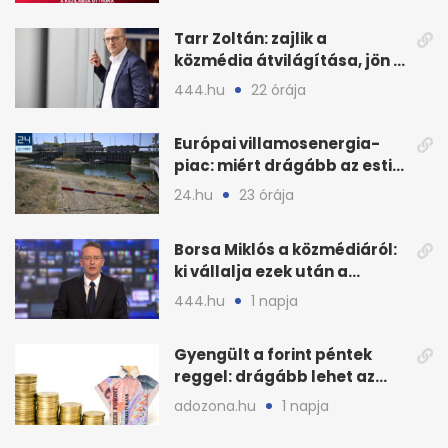
Tarr Zoltán: zajlik a
közmédia átvilágítása, jön a
nyilvános véleményezés
444.hu
22 órája
Európai villamosenergia-
piac: miért drágább az esti
áram Magyarországon
24.hu
23 órája
Borsa Miklós a közmédiáról:
ki vállalja ezek után a
munkát?
444.hu
1 napja
Gyengült a forint péntek
reggel: drágább lehet az
euró és a dollár
adozona.hu
1 napja