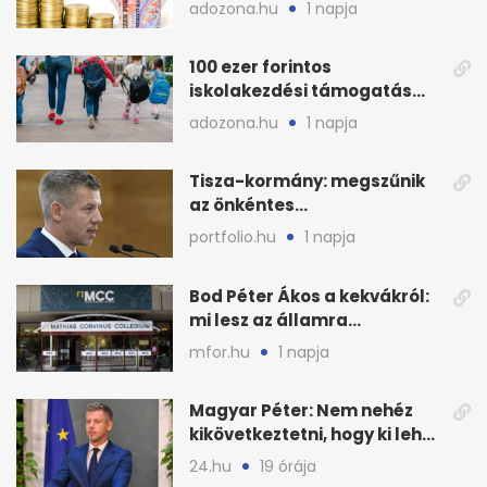
euró és a dollár
adozona.hu
1 napja
100 ezer forintos
iskolakezdési támogatás
2026 őszén: adózás,
adozona.hu
1 napja
munkáltatói plusz
Tisza-kormány: megszűnik
az önkéntes
fogyasztáscsökkentés
portfolio.hu
1 napja
Bod Péter Ákos a kekvákról:
mi lesz az államra
visszaszálló vagyonnal?
mfor.hu
1 napja
Magyar Péter: Nem nehéz
kikövetkeztetni, hogy ki lehet
a három jelölt
24.hu
19 órája