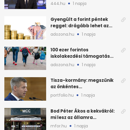
munkát?
444.hu
1 napja
Gyengült a forint péntek
reggel: drágább lehet az
euró és a dollár
adozona.hu
1 napja
100 ezer forintos
iskolakezdési támogatás
2026 őszén: adózás,
adozona.hu
1 napja
munkáltatói plusz
Tisza-kormány: megszűnik
az önkéntes
fogyasztáscsökkentés
portfolio.hu
1 napja
Bod Péter Ákos a kekvákról:
mi lesz az államra
visszaszálló vagyonnal?
mfor.hu
1 napja