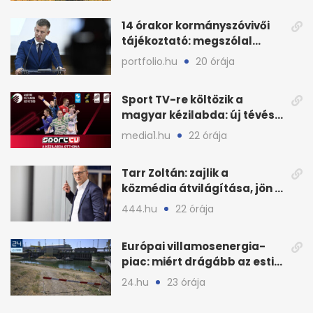
14 órakor kormányszóvivői
tájékoztató: megszólal
Magyar Péter is
portfolio.hu
20 órája
Sport TV-re költözik a
magyar kézilabda: új tévés
megállapodás
media1.hu
22 órája
Tarr Zoltán: zajlik a
közmédia átvilágítása, jön a
nyilvános véleményezés
444.hu
22 órája
Európai villamosenergia-
piac: miért drágább az esti
áram Magyarországon
24.hu
23 órája