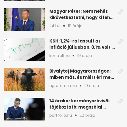
Magyar Péter: Nem nehéz
kikövetkeztetni, hogy ki lehet
a három jelölt
24.hu
19 órája
KSH: 1,2%-ra lassult az
infláció júliusban, 0,1% volt a
havi áresés
kontroll.hu
19 órája
Bivalytej Magyarországon:
miben más, és miért éri meg
feldolgozni?
agroforum.hu
19 órája
14 órakor kormányszóvivői
tájékoztató: megszólal
Magyar Péter is
portfolio.hu
20 órája