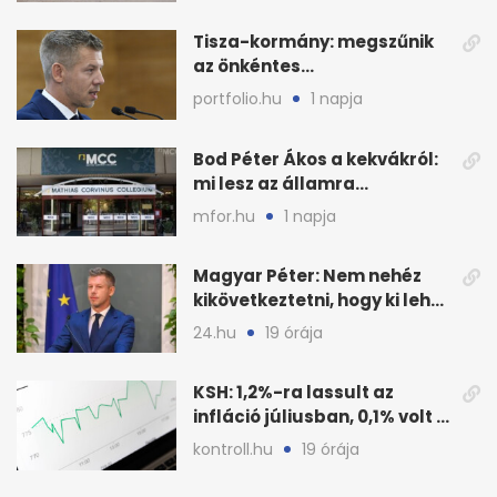
Tisza-kormány: megszűnik
az önkéntes
fogyasztáscsökkentés
portfolio.hu
1 napja
Bod Péter Ákos a kekvákról:
mi lesz az államra
visszaszálló vagyonnal?
mfor.hu
1 napja
Magyar Péter: Nem nehéz
kikövetkeztetni, hogy ki lehet
a három jelölt
24.hu
19 órája
KSH: 1,2%-ra lassult az
infláció júliusban, 0,1% volt a
havi áresés
kontroll.hu
19 órája