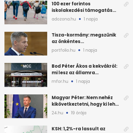
100 ezer forintos
iskolakezdési támogatás
2026 őszén: adózás,
adozona.hu
1 napja
munkáltatói plusz
Tisza-kormány: megszűnik
az önkéntes
fogyasztáscsökkentés
portfolio.hu
1 napja
Bod Péter Ákos a kekvákról:
mi lesz az államra
visszaszálló vagyonnal?
mfor.hu
1 napja
Magyar Péter: Nem nehéz
kikövetkeztetni, hogy ki lehet
a három jelölt
24.hu
19 órája
KSH: 1,2%-ra lassult az