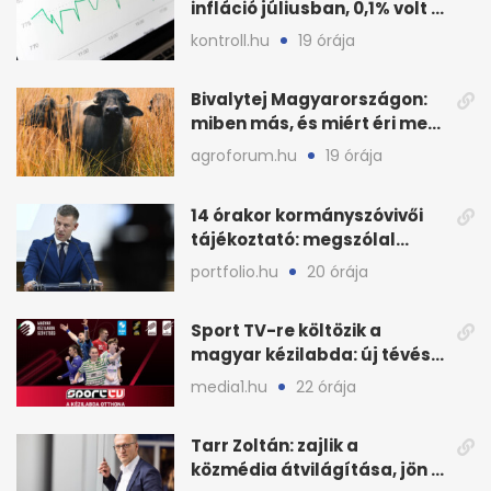
infláció júliusban, 0,1% volt a
havi áresés
kontroll.hu
19 órája
Bivalytej Magyarországon:
miben más, és miért éri meg
feldolgozni?
agroforum.hu
19 órája
14 órakor kormányszóvivői
tájékoztató: megszólal
Magyar Péter is
portfolio.hu
20 órája
Sport TV-re költözik a
magyar kézilabda: új tévés
megállapodás
media1.hu
22 órája
Tarr Zoltán: zajlik a
közmédia átvilágítása, jön a