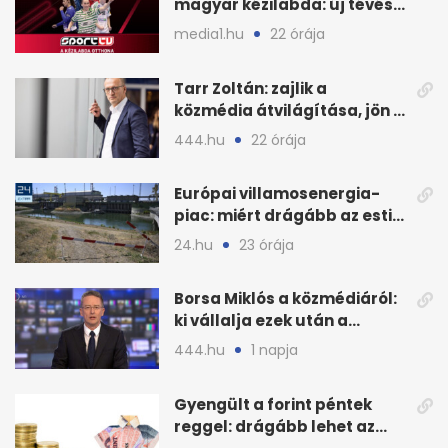
magyar kézilabda: új tévés
megállapodás
media1.hu
22 órája
Tarr Zoltán: zajlik a
közmédia átvilágítása, jön a
nyilvános véleményezés
444.hu
22 órája
Európai villamosenergia-
piac: miért drágább az esti
áram Magyarországon
24.hu
23 órája
Borsa Miklós a közmédiáról:
ki vállalja ezek után a
munkát?
444.hu
1 napja
Gyengült a forint péntek
reggel: drágább lehet az