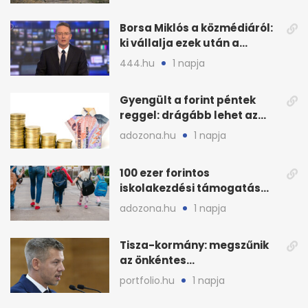
Borsa Miklós a közmédiáról:
ki vállalja ezek után a
munkát?
444.hu
1 napja
Gyengült a forint péntek
reggel: drágább lehet az
euró és a dollár
adozona.hu
1 napja
100 ezer forintos
iskolakezdési támogatás
2026 őszén: adózás,
adozona.hu
1 napja
munkáltatói plusz
Tisza-kormány: megszűnik
az önkéntes
fogyasztáscsökkentés
portfolio.hu
1 napja