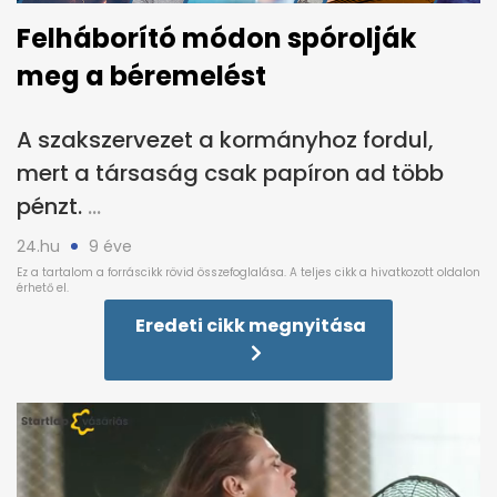
Felháborító módon spórolják
meg a béremelést
A szakszervezet a kormányhoz fordul,
mert a társaság csak papíron ad több
pénzt.
24.hu
9 éve
Eredeti cikk megnyitása