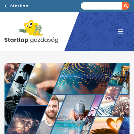
Startlap