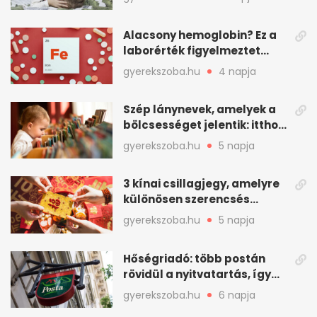
Alacsony hemoglobin? Ez a
laborérték figyelmeztet
vashiányra
gyerekszoba.hu
4 napja
Szép lánynevek, amelyek a
bölcsességet jelentik: itthon
is adhatók
gyerekszoba.hu
5 napja
3 kínai csillagjegy, amelyre
különösen szerencsés
augusztus vár
gyerekszoba.hu
5 napja
Hőségriadó: több postán
rövidül a nyitvatartás, így
intézkedik a Magyar Posta
gyerekszoba.hu
6 napja