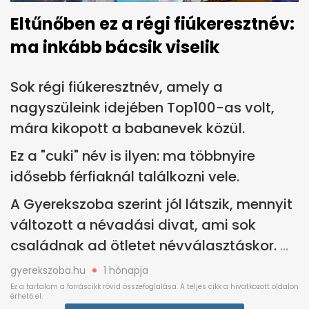
Eltűnőben ez a régi fiúkeresztnév:
ma inkább bácsik viselik
Sok régi fiúkeresztnév, amely a
nagyszüleink idejében Top100-as volt,
mára kikopott a babanevek közül.
Ez a "cuki" név is ilyen: ma többnyire
idősebb férfiaknál találkozni vele.
A Gyerekszoba szerint jól látszik, mennyit
változott a névadási divat, ami sok
családnak ad ötletet névválasztáskor.
gyerekszoba.hu
1 hónapja