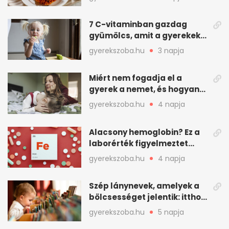
7 C-vitaminban gazdag
gyümölcs, amit a gyerekek
is szívesen megesznek
gyerekszoba.hu
3 napja
Miért nem fogadja el a
gyerek a nemet, és hogyan
mondd ki jól?
gyerekszoba.hu
4 napja
Alacsony hemoglobin? Ez a
laborérték figyelmeztet
vashiányra
gyerekszoba.hu
4 napja
Szép lánynevek, amelyek a
bölcsességet jelentik: itthon
is adhatók
gyerekszoba.hu
5 napja