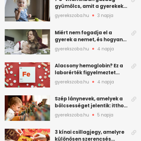
gyümölcs, amit a gyerekek
is szívesen megesznek
gyerekszoba.hu
3 napja
Miért nem fogadja el a
gyerek a nemet, és hogyan
mondd ki jól?
gyerekszoba.hu
4 napja
Alacsony hemoglobin? Ez a
laborérték figyelmeztet
vashiányra
gyerekszoba.hu
4 napja
Szép lánynevek, amelyek a
bölcsességet jelentik: itthon
is adhatók
gyerekszoba.hu
5 napja
3 kínai csillagjegy, amelyre
különösen szerencsés