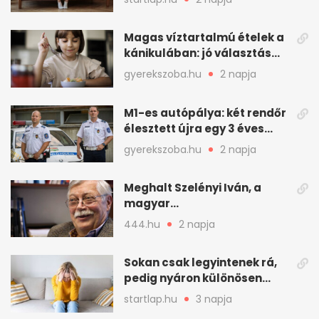
Magas víztartalmú ételek a
kánikulában: jó választás
gyerekeknek
gyerekszoba.hu
2 napja
M1-es autópálya: két rendőr
élesztett újra egy 3 éves
kisfiút
gyerekszoba.hu
2 napja
Meghalt Szelényi Iván, a
magyar
társadalomtudomány
444.hu
2 napja
meghatározó alakja
Sokan csak legyintenek rá,
pedig nyáron különösen
gyakran jelentkezik ez a
startlap.hu
3 napja
kellemetlen betegség