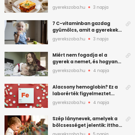
asadót és társait?
gyerekszoba.hu
3 napja
7 C-vitaminban gazdag
gyümölcs, amit a gyerekek
is szívesen megesznek
gyerekszoba.hu
3 napja
Miért nem fogadja el a
gyerek a nemet, és hogyan
mondd ki jól?
gyerekszoba.hu
4 napja
Alacsony hemoglobin? Ez a
laborérték figyelmeztet
vashiányra
gyerekszoba.hu
4 napja
Szép lánynevek, amelyek a
bölcsességet jelentik: itthon
is adhatók
gyerekszoba.hu
5 napja