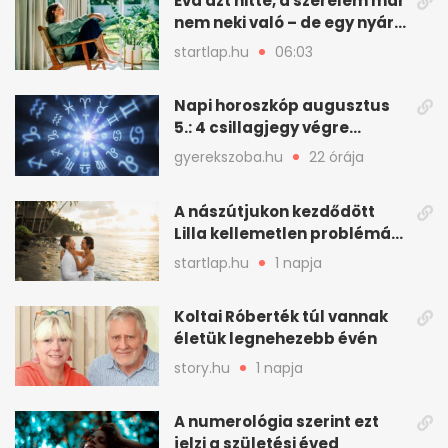
Éva azt hitte, a szerelem már
nem neki való – de egy nyári
hétvége mindent
startlap.hu
06:03
megváltoztatott
Napi horoszkóp augusztus
5.: 4 csillagjegy végre
szerencsés napot fog ki
gyerekszoba.hu
22 órája
A nászútjukon kezdődött
Lilla kellemetlen problémája
- így mentették meg a
startlap.hu
1 napja
romantikus utazást
Koltai Róberték túl vannak
életük legnehezebb évén
story.hu
1 napja
A numerológia szerint ezt
jelzi a születési éved