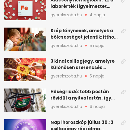
laborérték figyelmeztet
vashiányra
gyerekszoba.hu
4 napja
Szép lánynevek, amelyek a
bölcsességet jelentik: itthon
is adhatók
gyerekszoba.hu
5 napja
3 kínai csillagjegy, amelyre
különösen szerencsés
augusztus vár
gyerekszoba.hu
5 napja
Hőségriadó: több postán
rövidül a nyitvatartás, így
intézkedik a Magyar Posta
gyerekszoba.hu
6 napja
Napi horoszkóp július 30.: 3
csillagjegy régi álma