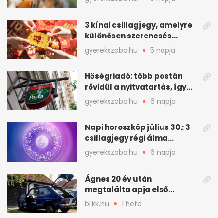
3 kínai csillagjegy, amelyre
különösen szerencsés
augusztus vár
gyerekszoba.hu
5 napja
Hőségriadó: több postán
rövidül a nyitvatartás, így
intézkedik a Magyar Posta
gyerekszoba.hu
6 napja
Napi horoszkóp július 30.: 3
csillagjegy régi álma
teljesülhet
gyerekszoba.hu
6 napja
Ágnes 20 év után
megtalálta apja első
autóját
blikk.hu
1 hete