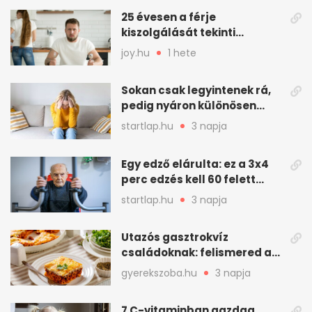
25 évesen a férje
kiszolgálását tekinti
„munkának”
joy.hu
1 hete
Sokan csak legyintenek rá,
pedig nyáron különösen
gyakran jelentkezik ez a
startlap.hu
3 napja
kellemetlen betegség
Egy edző elárulta: ez a 3x4
perc edzés kell 60 felett
mindenkinek
startlap.hu
3 napja
Utazós gasztrokvíz
családoknak: felismered az
asadót és társait?
gyerekszoba.hu
3 napja
7 C-vitaminban gazdag