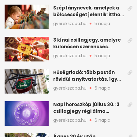
Szép lánynevek, amelyek a
bölcsességet jelentik: itthon
is adhatók
gyerekszoba.hu
5 napja
3 kínai csillagjegy, amelyre
különösen szerencsés
augusztus vár
gyerekszoba.hu
5 napja
Hőségriadó: több postán
rövidül a nyitvatartás, így
intézkedik a Magyar Posta
gyerekszoba.hu
6 napja
Napi horoszkóp július 30.: 3
csillagjegy régi álma
teljesülhet
gyerekszoba.hu
6 napja
Ágnes 20 év után