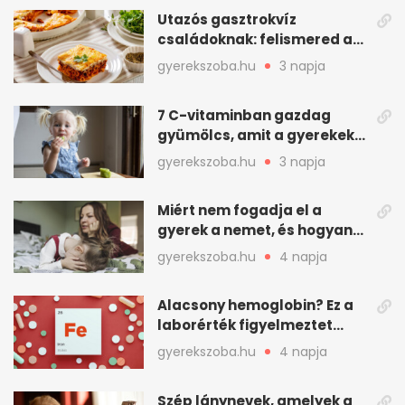
Utazós gasztrokvíz
családoknak: felismered az
asadót és társait?
gyerekszoba.hu
3 napja
7 C-vitaminban gazdag
gyümölcs, amit a gyerekek
is szívesen megesznek
gyerekszoba.hu
3 napja
Miért nem fogadja el a
gyerek a nemet, és hogyan
mondd ki jól?
gyerekszoba.hu
4 napja
Alacsony hemoglobin? Ez a
laborérték figyelmeztet
vashiányra
gyerekszoba.hu
4 napja
Szép lánynevek, amelyek a