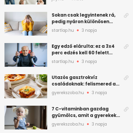
Sokan csak legyintenek rá,
pedig nyáron különösen
gyakran jelentkezik ez a
startlap.hu
3 napja
kellemetlen betegség
Egy edző elárulta: ez a 3x4
perc edzés kell 60 felett
mindenkinek
startlap.hu
3 napja
Utazós gasztrokvíz
családoknak: felismered az
asadót és társait?
gyerekszoba.hu
3 napja
7 C-vitaminban gazdag
gyümölcs, amit a gyerekek
is szívesen megesznek
gyerekszoba.hu
3 napja