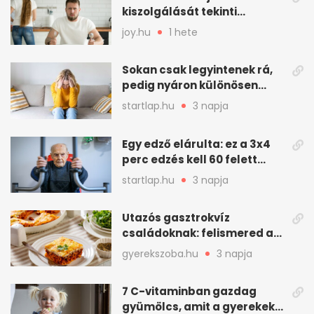
kiszolgálását tekinti
„munkának”
joy.hu
1 hete
Sokan csak legyintenek rá,
pedig nyáron különösen
gyakran jelentkezik ez a
startlap.hu
3 napja
kellemetlen betegség
Egy edző elárulta: ez a 3x4
perc edzés kell 60 felett
mindenkinek
startlap.hu
3 napja
Utazós gasztrokvíz
családoknak: felismered az
asadót és társait?
gyerekszoba.hu
3 napja
7 C-vitaminban gazdag
gyümölcs, amit a gyerekek