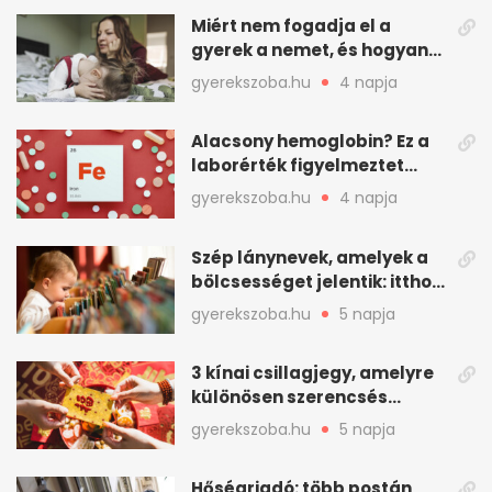
Miért nem fogadja el a
gyerek a nemet, és hogyan
mondd ki jól?
gyerekszoba.hu
4 napja
Alacsony hemoglobin? Ez a
laborérték figyelmeztet
vashiányra
gyerekszoba.hu
4 napja
Szép lánynevek, amelyek a
bölcsességet jelentik: itthon
is adhatók
gyerekszoba.hu
5 napja
3 kínai csillagjegy, amelyre
különösen szerencsés
augusztus vár
gyerekszoba.hu
5 napja
Hőségriadó: több postán