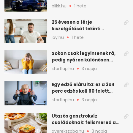
autóját
blikk.hu
1 hete
25 évesen a férje
kiszolgálását tekinti
„munkának”
joy.hu
1 hete
Sokan csak legyintenek rá,
pedig nyáron különösen
gyakran jelentkezik ez a
startlap.hu
3 napja
kellemetlen betegség
Egy edző elárulta: ez a 3x4
perc edzés kell 60 felett
mindenkinek
startlap.hu
3 napja
Utazós gasztrokvíz
családoknak: felismered az
asadót és társait?
gyerekszoba.hu
3 napja