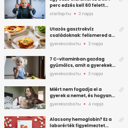
perc edzés kell 60 felett
mindenkinek
startlap.hu
3 napja
Utazós gasztrokvíz
családoknak: felismered az
asadót és társait?
gyerekszoba.hu
3 napja
7 C-vitaminban gazdag
gyümölcs, amit a gyerekek
is szívesen megesznek
gyerekszoba.hu
3 napja
Miért nem fogadja el a
gyerek a nemet, és hogyan
mondd ki jól?
gyerekszoba.hu
4 napja
Alacsony hemoglobin? Ez a
laborérték figyelmeztet