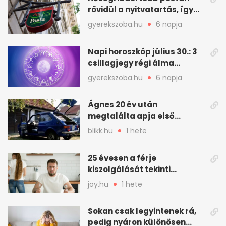
rövidül a nyitvatartás, így
intézkedik a Magyar Posta
gyerekszoba.hu
6 napja
Napi horoszkóp július 30.: 3
csillagjegy régi álma
teljesülhet
gyerekszoba.hu
6 napja
Ágnes 20 év után
megtalálta apja első
autóját
blikk.hu
1 hete
25 évesen a férje
kiszolgálását tekinti
„munkának”
joy.hu
1 hete
Sokan csak legyintenek rá,
pedig nyáron különösen