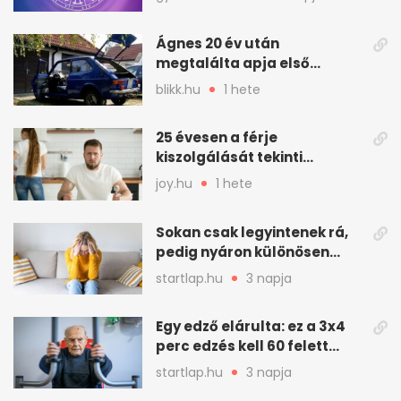
Ágnes 20 év után
megtalálta apja első
autóját
blikk.hu
1 hete
25 évesen a férje
kiszolgálását tekinti
„munkának”
joy.hu
1 hete
Sokan csak legyintenek rá,
pedig nyáron különösen
gyakran jelentkezik ez a
startlap.hu
3 napja
kellemetlen betegség
Egy edző elárulta: ez a 3x4
perc edzés kell 60 felett
mindenkinek
startlap.hu
3 napja