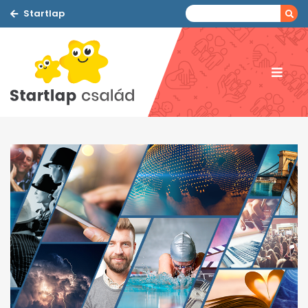
Startlap