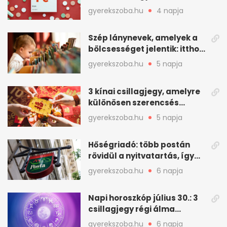
vashiányra
gyerekszoba.hu
4 napja
Szép lánynevek, amelyek a
bölcsességet jelentik: itthon
is adhatók
gyerekszoba.hu
5 napja
3 kínai csillagjegy, amelyre
különösen szerencsés
augusztus vár
gyerekszoba.hu
5 napja
Hőségriadó: több postán
rövidül a nyitvatartás, így
intézkedik a Magyar Posta
gyerekszoba.hu
6 napja
Napi horoszkóp július 30.: 3
csillagjegy régi álma
teljesülhet
gyerekszoba.hu
6 napja