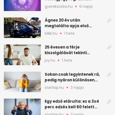
teljesülhet
gyerekszoba.hu
6 napja
Ágnes 20 év után
megtalálta apja első
autóját
blikk.hu
1 hete
25 évesen a férje
kiszolgálását tekinti
„munkának”
joy.hu
1 hete
Sokan csak legyintenek rá,
pedig nyáron különösen
gyakran jelentkezik ez a
startlap.hu
3 napja
kellemetlen betegség
Egy edző elárulta: ez a 3x4
perc edzés kell 60 felett
mindenkinek
startlap.hu
3 napja