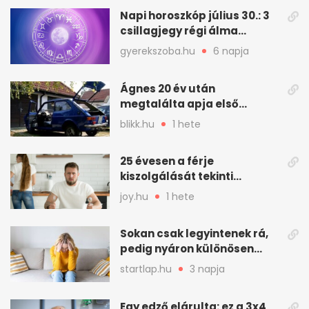
Napi horoszkóp július 30.: 3
csillagjegy régi álma
teljesülhet
gyerekszoba.hu
6 napja
Ágnes 20 év után
megtalálta apja első
autóját
blikk.hu
1 hete
25 évesen a férje
kiszolgálását tekinti
„munkának”
joy.hu
1 hete
Sokan csak legyintenek rá,
pedig nyáron különösen
gyakran jelentkezik ez a
startlap.hu
3 napja
kellemetlen betegség
Egy edző elárulta: ez a 3x4