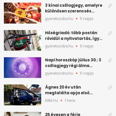
3 kínai csillagjegy, amelyre
különösen szerencsés
augusztus vár
gyerekszoba.hu
5 napja
Hőségriadó: több postán
rövidül a nyitvatartás, így
intézkedik a Magyar Posta
gyerekszoba.hu
6 napja
Napi horoszkóp július 30.: 3
csillagjegy régi álma
teljesülhet
gyerekszoba.hu
6 napja
Ágnes 20 év után
megtalálta apja első
autóját
blikk.hu
1 hete
25 évesen a férje