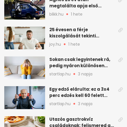
megtalálta apja első
autóját
blikk.hu
1 hete
25 évesen a férje
kiszolgálását tekinti
„munkának”
joy.hu
1 hete
Sokan csak legyintenek rá,
pedig nyáron különösen
gyakran jelentkezik ez a
startlap.hu
3 napja
kellemetlen betegség
Egy edző elárulta: ez a 3x4
perc edzés kell 60 felett
mindenkinek
startlap.hu
3 napja
Utazós gasztrokvíz
családoknak: felismered az