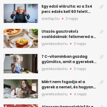
Egy edző elárulta: ez a 3x4
perc edzés kell 60 felett
mindenkinek
startlap.hu
3 napja
Utazós gasztrokvíz
családoknak: felismered az
asadót és társait?
gyerekszoba.hu
3 napja
7 C-vitaminban gazdag
gyümölcs, amit a gyerekek
is szívesen megesznek
gyerekszoba.hu
3 napja
Miért nem fogadja el a
gyerek a nemet, és hogyan
mondd ki jól?
gyerekszoba.hu
4 napja
Alacsony hemoglobin? Ez a