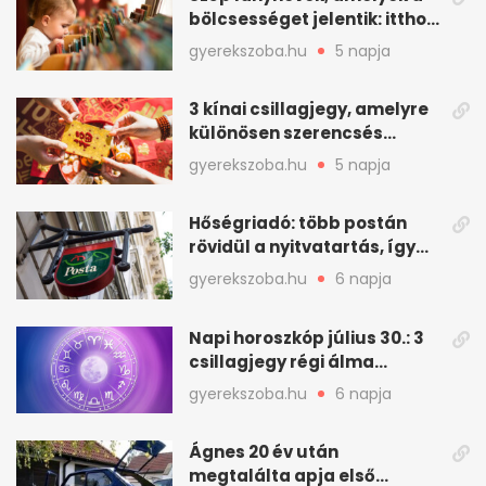
bölcsességet jelentik: itthon
is adhatók
gyerekszoba.hu
5 napja
3 kínai csillagjegy, amelyre
különösen szerencsés
augusztus vár
gyerekszoba.hu
5 napja
Hőségriadó: több postán
rövidül a nyitvatartás, így
intézkedik a Magyar Posta
gyerekszoba.hu
6 napja
Napi horoszkóp július 30.: 3
csillagjegy régi álma
teljesülhet
gyerekszoba.hu
6 napja
Ágnes 20 év után
megtalálta apja első