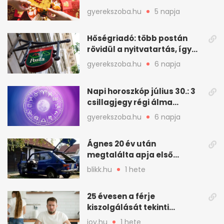
augusztus vár
gyerekszoba.hu
5 napja
Hőségriadó: több postán
rövidül a nyitvatartás, így
intézkedik a Magyar Posta
gyerekszoba.hu
6 napja
Napi horoszkóp július 30.: 3
csillagjegy régi álma
teljesülhet
gyerekszoba.hu
6 napja
Ágnes 20 év után
megtalálta apja első
autóját
blikk.hu
1 hete
25 évesen a férje
kiszolgálását tekinti
„munkának”
joy.hu
1 hete