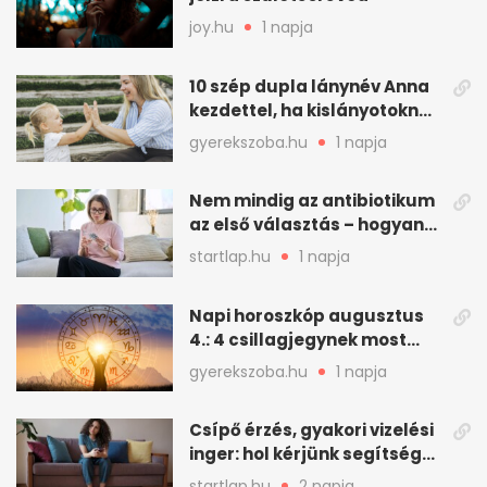
joy.hu
1 napja
10 szép dupla lánynév Anna
kezdettel, ha kislányotoknak
kerestek nevet
gyerekszoba.hu
1 napja
Nem mindig az antibiotikum
az első választás – hogyan
kezeljük a felfázást? (x)
startlap.hu
1 napja
Napi horoszkóp augusztus
4.: 4 csillagjegynek most
minden összejön
gyerekszoba.hu
1 napja
Csípő érzés, gyakori vizelési
inger: hol kérjünk segítséget
felfázás esetén?
startlap.hu
2 napja