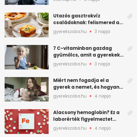
Utazós gasztrokvíz
családoknak: felismered az
asadót és társait?
gyerekszoba.hu
3 napja
7 C-vitaminban gazdag
gyümölcs, amit a gyerekek
is szívesen megesznek
gyerekszoba.hu
3 napja
Miért nem fogadja el a
gyerek a nemet, és hogyan
mondd ki jól?
gyerekszoba.hu
4 napja
Alacsony hemoglobin? Ez a
laborérték figyelmeztet
vashiányra
gyerekszoba.hu
4 napja