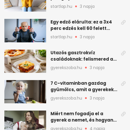
gyakran jelentkezik ez a
startlap.hu
3 napja
kellemetlen betegség
Egy edző elárulta: ez a 3x4
perc edzés kell 60 felett
mindenkinek
startlap.hu
3 napja
Utazós gasztrokvíz
családoknak: felismered az
asadót és társait?
gyerekszoba.hu
3 napja
7 C-vitaminban gazdag
gyümölcs, amit a gyerekek
is szívesen megesznek
gyerekszoba.hu
3 napja
Miért nem fogadja el a
gyerek a nemet, és hogyan
mondd ki jól?
gyerekszoba.hu
4 napja