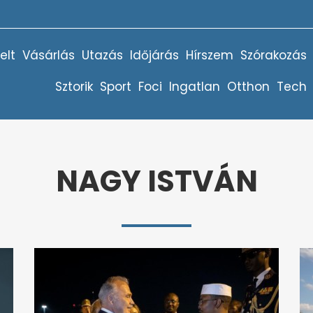
elt
Vásárlás
Utazás
Időjárás
Hírszem
Szórakozás
Sztorik
Sport
Foci
Ingatlan
Otthon
Tech
NAGY ISTVÁN