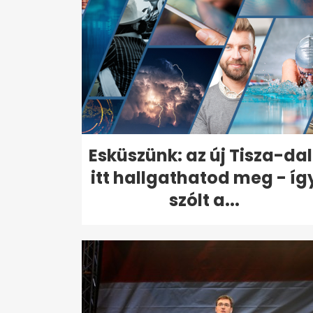
Esküszünk: az új Tisza-dal
itt hallgathatod meg - íg
szólt a...