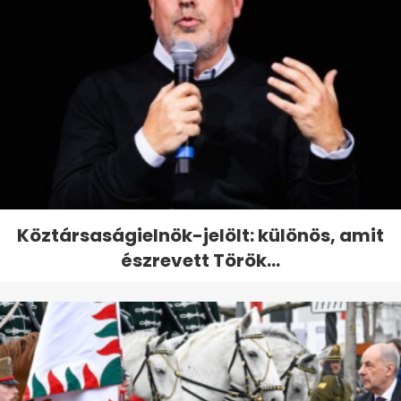
Köztársaságielnök-jelölt: különös, amit
észrevett Török...