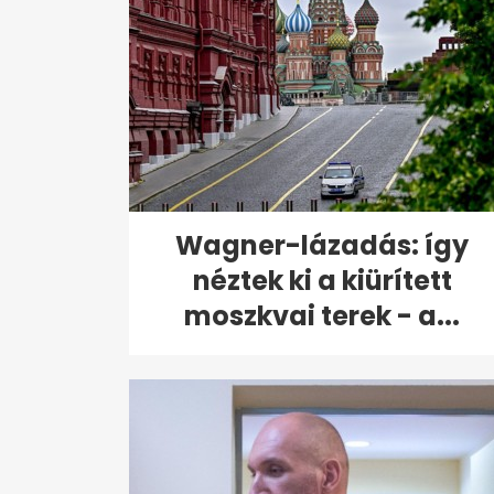
Wagner-lázadás: így
néztek ki a kiürített
moszkvai terek - a...