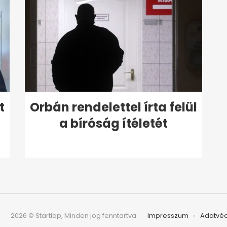
t
Orbán rendelettel írta felül
t
a bíróság ítéletét
2026 © Startlap, Minden jog fenntartva
Impresszum
Adatvé