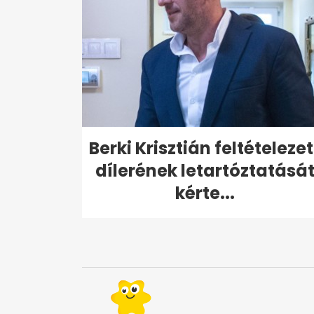
Berki Krisztián feltételezet
dílerének letartóztatásá
kérte...