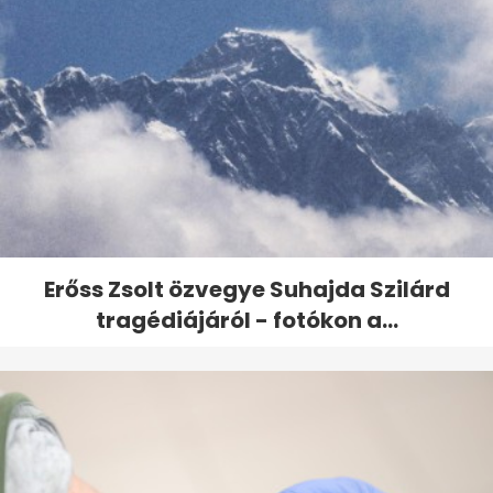
Erőss Zsolt özvegye Suhajda Szilárd
tragédiájáról - fotókon a...