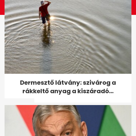
Választás 2026: Kétharmadon
Dermesztő látvány: szivárog a
a Tisza - mutatjuk, hogyan
rákkeltő anyag a kiszáradó...
alakulnak a...