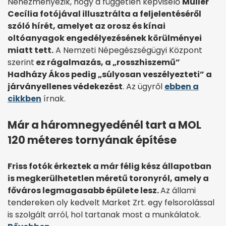
Nehezményezik, hogy a független képviselő
Müller
Cecília fotójával illusztrálta a feljelentéséről
szóló hírét, amelyet az orosz és kínai
oltóanyagok engedélyezésének körülményei
miatt tett.
A Nemzeti Népegészségügyi Központ
szerint
ez rágalmazás, a „rosszhiszemű”
Hadházy Ákos pedig „súlyosan veszélyezteti” a
járványellenes védekezést
. Az ügyről
ebben a
cikkben
írnak.
Már a háromnegyedénél tart a MOL
120 méteres tornyának építése
Friss fotók érkeztek a már félig kész állapotban
is megkerülhetetlen méretű toronyról, amely a
főváros legmagasabb épülete lesz.
Az állami
tendereken oly kedvelt Market Zrt. egy felsorolással
is szolgált arról, hol tartanak most a munkálatok.