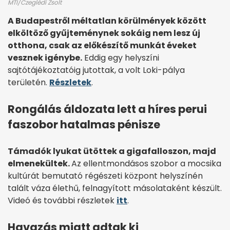
MTI/Czeglédi Zsolt
A Budapestről méltatlan körülmények között
elköltöző gyűjteménynek sokáig nem lesz új
otthona, csak az előkészítő munkát éveket
vesznek igénybe.
Eddig egy helyszíni
sajtótájékoztatóig jutottak, a volt Loki-pálya
területén.
Részletek
.
Rongálás áldozata lett a híres perui
faszobor hatalmas pénisze
Támadók lyukat ütöttek a gigafalloszon, majd
elmenekültek.
Az ellentmondásos szobor a mocsika
kultúrát bemutató régészeti központ helyszínén
talált váza élethű, felnagyított másolataként készült.
Videó és további részletek
itt
.
Havazás miatt adtak ki