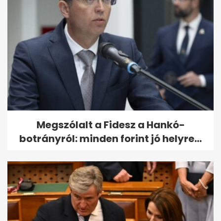
Megszólalt a Fidesz a Hankó-
botrányról: minden forint jó helyre...