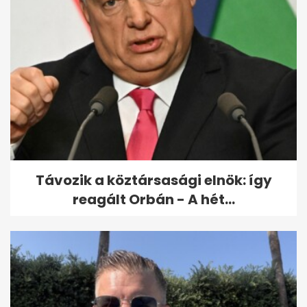
Ritka időjárási jelenség zajlik
Grönlandnál, aminek pár nap...
Távozik a köztársasági elnök: így
reagált Orbán - A hét...