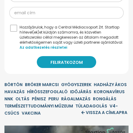
Hozzájárulok, hogy a Central Médiacsoport Zrt. Startlap
hírlevel(ek)et küldjön számomra, és közvetlen
üzletszerzési céllal megkeressen az általam megadott
elérhetőségeimen saját vagy üzleti partnerei ajánlatával.
Az adatkezelés részletei
BÖRTÖN
BRÓKER MARCSI
GYÓGYSZEREK
HADHÁZY ÁKOS
HAVAZÁS
HÍRÖSSZEFOGLALÓ
IDŐJÁRÁS
KORONAVÍRUS
NNK
OLTÁS
PÉNISZ
PERU
RÁGALMAZÁS
RONGÁLÁS
TERMÉSZETTUDOMÁNYI MŰZEUM
TÚLADAGOLÁS
V4-
VISSZA A CÍMLAPRA
CSÚCS
VAKCINA