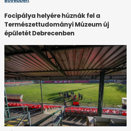
Bővebben
.
Focipálya helyére húznák fel a
Természettudományi Múzeum új
épületét Debrecenben