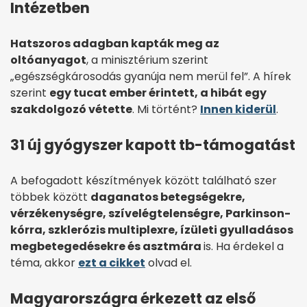
Intézetben
Hatszoros adagban kapták meg az
oltóanyagot
, a minisztérium szerint
„egészségkárosodás gyanúja nem merül fel”. A hírek
szerint
egy tucat ember érintett, a hibát egy
szakdolgozó vétette
. Mi történt?
Innen kiderül
.
31 új gyógyszer kapott tb-támogatást
A befogadott készítmények között található szer
többek között
daganatos betegségekre,
vérzékenységre, szívelégtelenségre, Parkinson-
kórra, szklerózis multiplexre, ízületi gyulladásos
megbetegedésekre és asztmára
is. Ha érdekel a
téma, akkor
ezt a cikket
olvad el.
Magyarországra érkezett az első