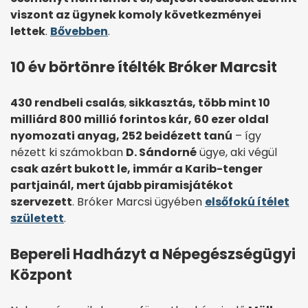
viszont az ügynek komoly következményei
lettek
.
Bővebben
.
10 év börtönre ítélték Bróker Marcsit
430 rendbeli csalás
,
sikkasztás, több mint 10
milliárd 800 millió forintos kár, 60 ezer oldal
nyomozati anyag, 252 beidézett tanú
– így
nézett ki számokban
D. Sándorné
ügye, aki végül
csak azért bukott le, immár a Karib-tenger
partjainál, mert újabb piramisjátékot
szervezett
. Bróker Marcsi ügyében
elsőfokú ítélet
született
.
Bepereli Hadházyt a Népegészségügyi
Központ