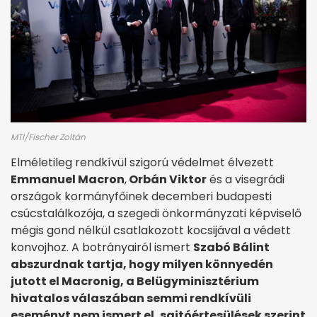
MTI/Fischer Zoltán
Elméletileg rendkívül szigorú védelmet élvezett
Emmanuel Macron
,
Orbán Viktor
és a visegrádi
országok kormányfőinek decemberi budapesti
csúcstalálkozója, a szegedi önkormányzati képviselő
mégis gond nélkül csatlakozott kocsijával a védett
konvojhoz. A botrányairól ismert
Szabó Bálint
abszurdnak tartja, hogy milyen könnyedén
jutott el Macronig, a Belügyminisztérium
hivatalos válaszában semmi rendkívüli
eseményt nem ismert el, sajtóértesülések szerint