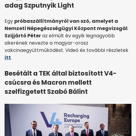
adag Szputnyik Light
Egy
próbaszállítmányról van szó, amelyet a
Nemzeti Népegészségügyi Központ megvizsgál
.
Szijjártó Péter
az elmúlt év egyik legnagyobb
sikerének nevezte a magyar-orosz
vakcinaegyüttműködést. Videó és további részletek
itt
.
Besétált a TEK által biztosított V4-
csúcsra és Macron mellett
szelfizgetett Szabó Bálint