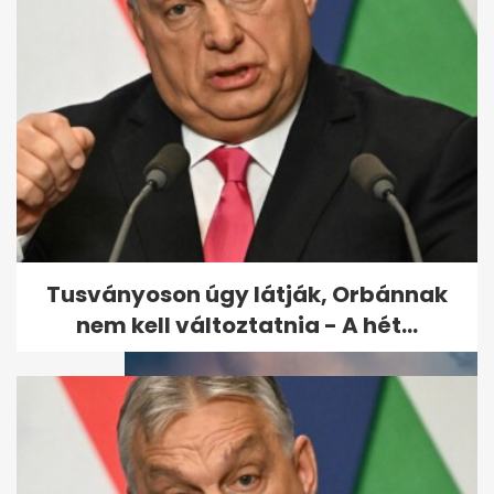
Orbánék jachton írt győzelmi
tervében nincs helye Sulyok...
Tusványoson úgy látják, Orbánnak
nem kell változtatnia - A hét...