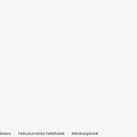
delem
Felhasználási feltételek
Médiaajánlat