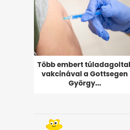
Több embert túladagolta
vakcinával a Gottsegen
György...