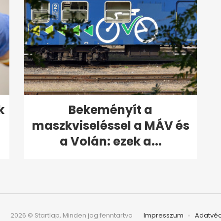
k
Bekeményít a
maszkviseléssel a MÁV és
a Volán: ezek a...
2026 © Startlap, Minden jog fenntartva
Impresszum
Adatvé