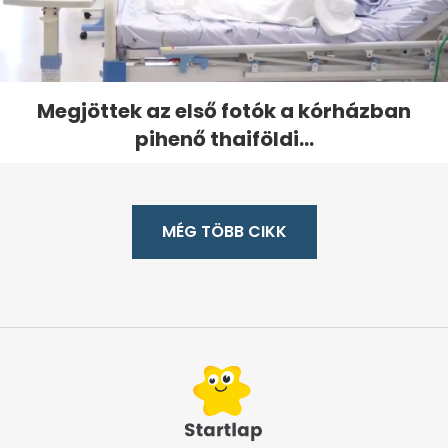
Megjöttek az első fotók a kórházban
pihenő thaiföldi...
MÉG TÖBB CIKK