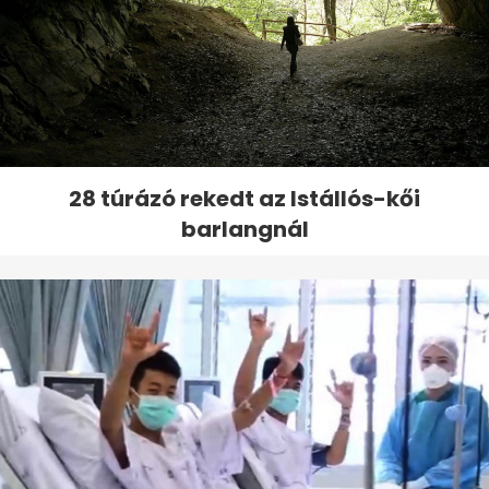
28 túrázó rekedt az Istállós-kői
barlangnál