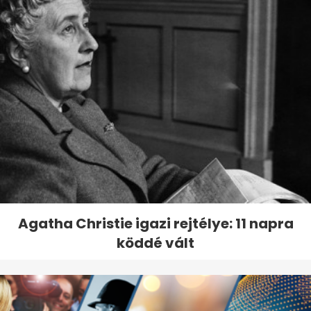
Agatha Christie igazi rejtélye: 11 napra
köddé vált