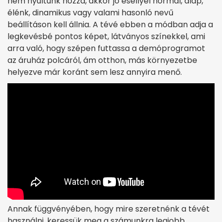
nem nyúltunk hozzá, akkor jó eséllyel normál, alap,
élénk, dinamikus vagy valami hasonló nevű
beállításon kell állnia. A tévé ebben a módban adja a
legkevésbé pontos képet, látványos színekkel, ami
arra való, hogy szépen futtassa a demóprogramot
az áruház polcáról, ám otthon, más környezetbe
helyezve már koránt sem lesz annyira menő.
Annak függvényében, hogy mire szeretnénk a tévét
használni, keressük meg a számunkra legjobb