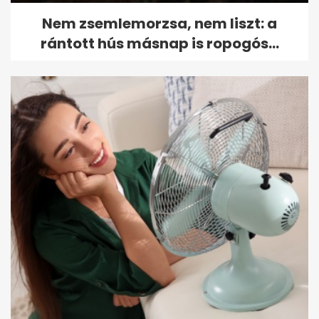
Nem zsemlemorzsa, nem liszt: a
rántott hús másnap is ropogós...