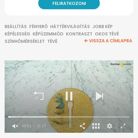
BEÁLLÍTÁS
FÉNYERŐ
HÁTTÉRVILÁGÍTÁS
JOBB KÉP
KÉPÉLESSÉG
KÉPÜZEMMÓD
KONTRASZT
OKOS TÉVÉ
VISSZA A CÍMLAPRA
SZÍNHŐMÉRSÉKLET
TÉVÉ
00:02
01:27
0