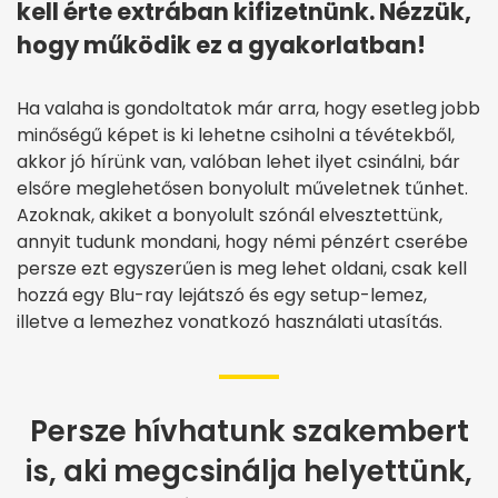
kell érte extrában kifizetnünk. Nézzük,
hogy működik ez a gyakorlatban!
Ha valaha is gondoltatok már arra, hogy esetleg jobb
minőségű képet is ki lehetne csiholni a tévétekből,
akkor jó hírünk van, valóban lehet ilyet csinálni, bár
elsőre meglehetősen bonyolult műveletnek tűnhet.
Azoknak, akiket a bonyolult szónál elvesztettünk,
annyit tudunk mondani, hogy némi pénzért cserébe
persze ezt egyszerűen is meg lehet oldani, csak kell
hozzá egy Blu-ray lejátszó és egy setup-lemez,
illetve a lemezhez vonatkozó használati utasítás.
Persze hívhatunk szakembert
is, aki megcsinálja helyettünk,