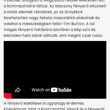
működik, ahogyan a világosabb részek esetében ezt
a kontrasztnál is láttuk. Az alacsony fényerő eltünteti
a sötét elemek részleteit, pl. az árnyékok
kivehetetlen nagy fekete masszákká alakulnak és
valahol a messzeségben felsír Tim Burton. A túl
magas fényerő hatására azonban a kép szín és
élettelen fakó izévé változik, ami megint csak rossz.
A fényerő esetében is ugyanúgy érdemes
kísérletezni, mint a kontraszttal. Vigyük le a fényerőt