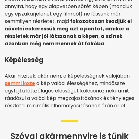
annyira, hogy egy alapvetően sötét képen (mondjuk
egy éjszakai jelenet egy filmből) ne lássunk már
semmilyen részletet, majd
fokozatosan kezdjük el
növelni és keressük meg azt a pontot, amikor a
részletek már jól látszanak a képen, a színek
azonban még nem mennek át fakóba
.
Képélesség
Akár hiszitek, akár nem, a képélességnek valójában
semmi köze
a kép valódi élességéhez, mindössze
egyfajta látszólagos élességet kölcsönöz neki, amit
ráadásul a valódi kép megzajosításának és tényleges
részletei minimális elhomályosításának árán ér el.
Szóval akármennyire is tűnik