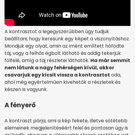
A kontrasztot a legegyszerűbben úgy tudjuk
beállítani, hogy keresünk egy képet a viszonyításhoz.
Mondjuk egy olyat, amin az imént említett hófödte
táj, vagy a felhős égbolt látható és addig tekerjük
fölfelé, amíg a táj részletei láthatók.
Ha már semmit
nem látunk a nagy fehérségen kívül, akkor
csavarjuk egy kicsit vissza a kontrasztot
oda,
ahol még egyértelműen kivehetők a részletek és
készen is vagyunk.
A fényerő
A kontraszt párja, ami a kép fekete, illetve sötétebb
elemeinek megjelenítéséért felel és pontosan úgy is