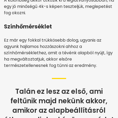
A különbség akkor ütközik ki a leglátványosabban, ha
egy jó minőségű 4k-s képen teszteljük, meglepetést
fog okozni.
Színhőmérséklet
Ez már egy fokkal trükkösebb dolog, ugyanis az
agyunk hajlamos hozzászokni ahhoz a
színhőmérséklethez, amit a tévénk alapból nyújt, így
ha megváltoztatjuk, akkor elsőre
természetellenesnek fog tűnni az eredmény.
Talán ez lesz az első, ami
feltűnik majd nekünk akkor,
amikor az alapbeállításról