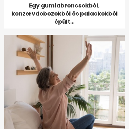
Egy gumiabroncsokból,
konzervdobozokból és palackokból
épült...