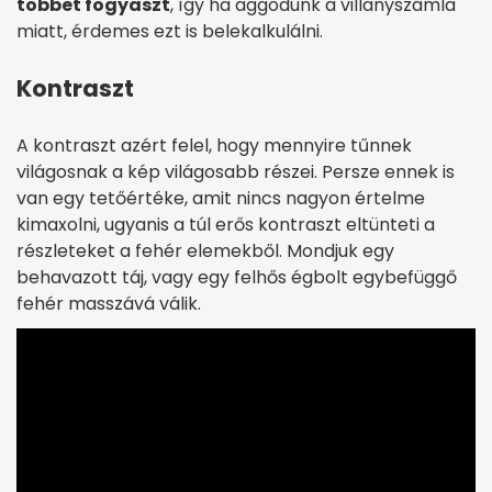
többet fogyaszt
, így ha aggódunk a villanyszámla
miatt, érdemes ezt is belekalkulálni.
Kontraszt
A kontraszt azért felel, hogy mennyire tűnnek
világosnak a kép világosabb részei. Persze ennek is
van egy tetőértéke, amit nincs nagyon értelme
kimaxolni, ugyanis a túl erős kontraszt eltünteti a
részleteket a fehér elemekből. Mondjuk egy
behavazott táj, vagy egy felhős égbolt egybefüggő
fehér masszává válik.