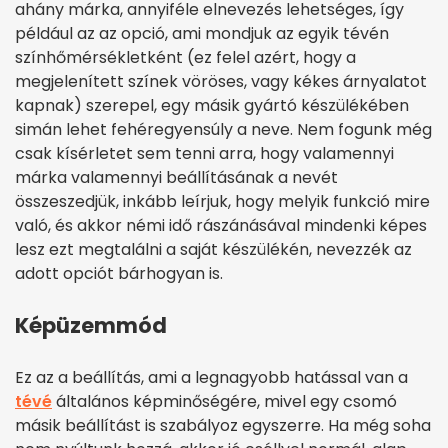
ahány márka, annyiféle elnevezés lehetséges, így
például az az opció, ami mondjuk az egyik tévén
színhőmérsékletként (ez felel azért, hogy a
megjelenített színek vöröses, vagy kékes árnyalatot
kapnak) szerepel, egy másik gyártó készülékében
simán lehet fehéregyensúly a neve. Nem fogunk még
csak kísérletet sem tenni arra, hogy valamennyi
márka valamennyi beállításának a nevét
összeszedjük, inkább leírjuk, hogy melyik funkció mire
való, és akkor némi idő rászánásával mindenki képes
lesz ezt megtalálni a saját készülékén, nevezzék az
adott opciót bárhogyan is.
Képüzemmód
Ez az a beállítás, ami a legnagyobb hatással van a
tévé
általános képminőségére, mivel egy csomó
másik beállítást is szabályoz egyszerre. Ha még soha