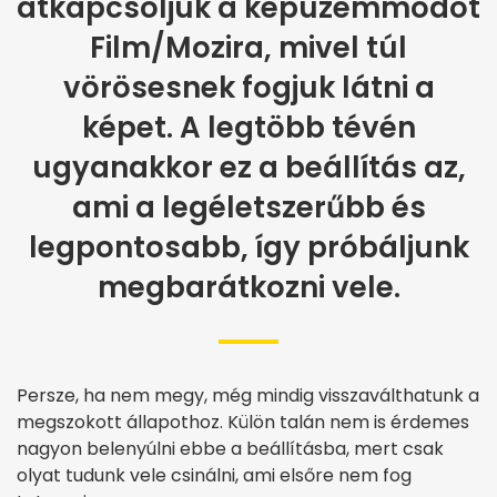
átkapcsoljuk a képüzemmódot
Film/Mozira, mivel túl
vörösesnek fogjuk látni a
képet. A legtöbb tévén
ugyanakkor ez a beállítás az,
ami a legéletszerűbb és
legpontosabb, így próbáljunk
megbarátkozni vele.
Persze, ha nem megy, még mindig visszaválthatunk a
megszokott állapothoz. Külön talán nem is érdemes
nagyon belenyúlni ebbe a beállításba, mert csak
olyat tudunk vele csinálni, ami elsőre nem fog