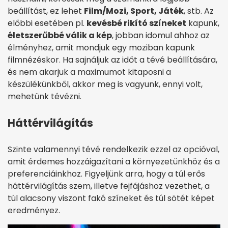
beállítást, ez lehet
Film/Mozi, Sport, Játék
, stb. Az
előbbi esetében pl.
kevésbé rikító színeket
kapunk,
életszerűbbé válik a kép
, jobban idomul ahhoz az
élményhez, amit mondjuk egy moziban kapunk
filmnézéskor. Ha sajnáljuk az időt a tévé beállítására,
és nem akarjuk a maximumot kitaposni a
készülékünkből, akkor meg is vagyunk, ennyi volt,
mehetünk tévézni.
Háttérvilágítás
Szinte valamennyi tévé rendelkezik ezzel az opcióval,
amit érdemes hozzáigazítani a környezetünkhöz és a
preferenciáinkhoz. Figyeljünk arra, hogy a túl erős
háttérvilágítás szem, illetve fejfájáshoz vezethet, a
túl alacsony viszont fakó színeket és túl sötét képet
eredményez.