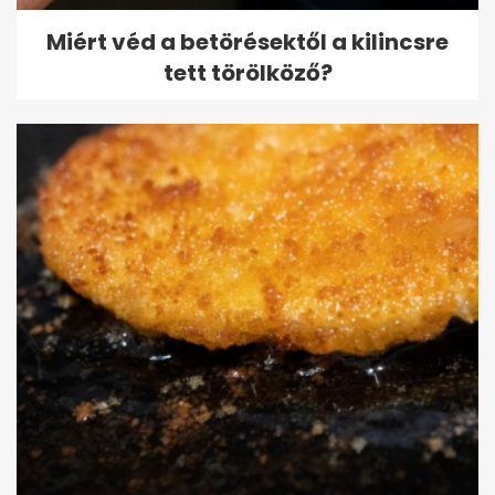
Miért véd a betörésektől a kilincsre
tett törölköző?