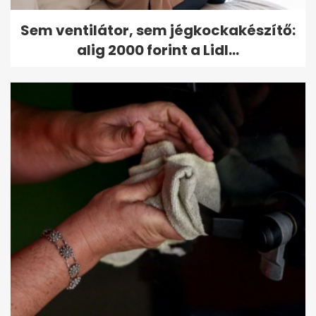
Sem ventilátor, sem jégkockakészítő:
alig 2000 forint a Lidl...