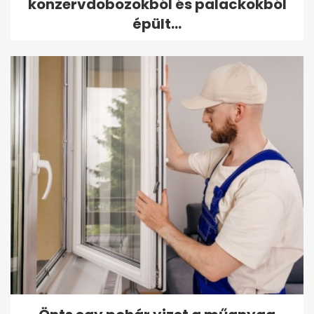
konzervdobozokból és palackokból
épült...