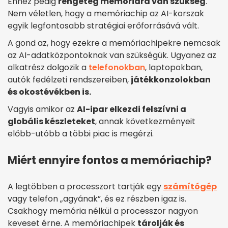
Ehhez pedig
rengeteg memóriára van szükség
.
Nem véletlen, hogy a memóriachip az AI-korszak
egyik legfontosabb stratégiai erőforrásává vált.
A gond az, hogy ezekre a memóriachipekre nemcsak
az AI-adatközpontoknak van szükségük. Ugyanez az
alkatrész dolgozik a
telefonokban
, laptopokban,
autók fedélzeti rendszereiben,
játékkonzolokban
és okostévékben is.
Vagyis amikor az
AI-ipar elkezdi felszívni a
globális készleteket
, annak következményeit
előbb-utóbb a többi piac is megérzi.
Miért ennyire fontos a memóriachip?
A legtöbben a processzort tartják egy
számítógép
vagy telefon „agyának”, és ez részben igaz is.
Csakhogy memória nélkül a processzor nagyon
keveset érne. A memóriachipek
tárolják és