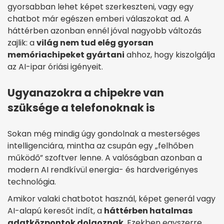
gyorsabban lehet képet szerkeszteni, vagy egy
chatbot már egészen emberi válaszokat ad. A
háttérben azonban ennél jóval nagyobb változás
zajlik: a
világ nem tud elég gyorsan
memóriachipeket gyártani
ahhoz, hogy kiszolgálja
az AI-ipar óriási igényeit.
Ugyanazokra a chipekre van
szüksége a telefonoknak is
Sokan még mindig úgy gondolnak a mesterséges
intelligenciára, mintha az csupán egy „felhőben
működő” szoftver lenne. A valóságban azonban a
modern AI rendkívül energia- és hardverigényes
technológia.
Amikor valaki chatbotot használ, képet generál vagy
AI-alapú keresőt indít, a
háttérben hatalmas
adatközpontok dolgoznak
. Ezekben egyszerre