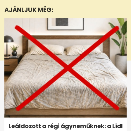
minute,
AJÁNLJUK MÉG:
39
seconds
Leáldozott a régi ágyneműknek: a Lidl