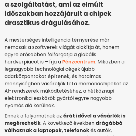
a szolgáltatást, ami az elmúlt
időszakban hozzájárult a chipek
drasztikus drágulásához.
A mesterséges intelligencia térnyerése már
nemcsak a szoftverek világát alakítja át, hanem
egyre erősebben felforgatja a globális
hardverpiacot is – írja a
Pénzcentrum
. Miközben a
legnagyobb technológiai cégek újabb
adatközpontokat építenek, és hatalmas
mennyiségben vásárolják fel a memóriachipeket az
AI-rendszerek működtetéséhez, a hétköznapi
elektronikai eszközök gyártói egyre nagyobb
nyomás alá kerülnek.
Ennek a folyamatnak az
árát idővel a vásárlók is
megérezhetik
. A következő években
drágábbá
válhatnak a laptopok, telefonok
és autók,