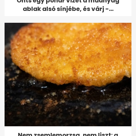
Önts egy pohár vizet a műanyag
ablak alsó sínjébe, és várj -...
Nem zsemlemorzsa, nem liszt: a