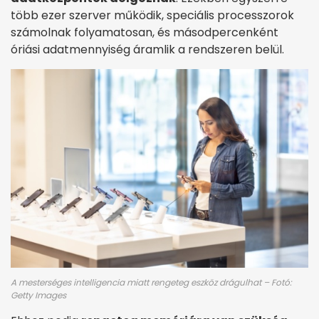
több ezer szerver működik, speciális processzorok
számolnak folyamatosan, és másodpercenként
óriási adatmennyiség áramlik a rendszeren belül.
A mesterséges intelligencia miatt rengeteg eszköz drágulhat – Fotó:
Getty Images