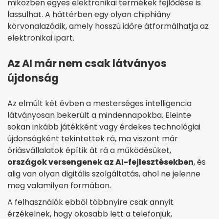
miközben egyes elektronikai termékek fejlődése is
lassulhat. A háttérben egy olyan chiphiány
körvonalazódik, amely hosszú időre átformálhatja az
elektronikai ipart.
Az AI már nem csak látványos
újdonság
Az elmúlt két évben a mesterséges intelligencia
látványosan bekerült a mindennapokba. Eleinte
sokan inkább játékként vagy érdekes technológiai
újdonságként tekintettek rá, ma viszont már
óriásvállalatok építik át rá a működésüket,
országok versengenek az AI-fejlesztésekben
, és
alig van olyan digitális szolgáltatás, ahol ne jelenne
meg valamilyen formában.
A felhasználók ebből többnyire csak annyit
érzékelnek, hogy okosabb lett a telefonjuk,