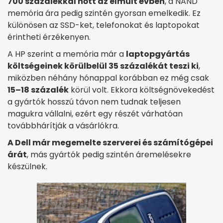
700 százalékkal nőtt az elmúlt évben
, a NAND
memória ára pedig szintén gyorsan emelkedik. Ez
különösen az SSD-ket, telefonokat és laptopokat
érintheti érzékenyen.
A HP szerint a memória már a
laptopgyártás
költségeinek körülbelül 35 százalékát teszi ki
,
miközben néhány hónappal korábban ez még csak
15–18 százalék
körül volt. Ekkora költségnövekedést
a gyártók hosszú távon nem tudnak teljesen
magukra vállalni, ezért egy részét várhatóan
továbbhárítják a vásárlókra.
A Dell már megemelte szerverei és számítógépei
árát
, más gyártók pedig szintén áremelésekre
készülnek.