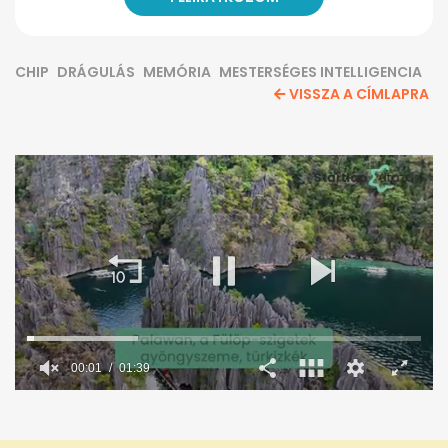
CHIP
DRÁGULÁS
MEMÓRIA
MESTERSÉGES INTELLIGENCIA
VISSZA A CÍMLAPRA
00:02
01:39
0
seconds
of
1