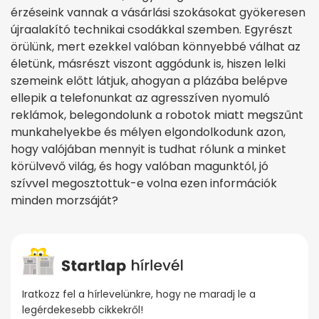
érzéseink vannak a vásárlási szokásokat gyökeresen
újraalakító technikai csodákkal szemben. Egyrészt
örülünk, mert ezekkel valóban könnyebbé válhat az
életünk, másrészt viszont aggódunk is, hiszen lelki
szemeink előtt látjuk, ahogyan a plázába belépve
ellepik a telefonunkat az agresszíven nyomuló
reklámok, belegondolunk a robotok miatt megszűnt
munkahelyekbe és mélyen elgondolkodunk azon,
hogy valójában mennyit is tudhat rólunk a minket
körülvevő világ, és hogy valóban magunktól, jó
szívvel megosztottuk-e volna ezen információk
minden morzsáját?
Iratkozz fel a hírlevelünkre, hogy ne maradj le a
legérdekesebb cikkekről!