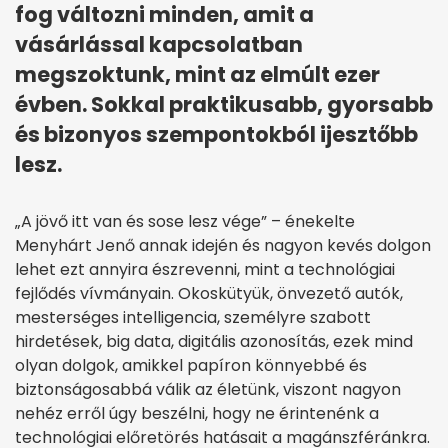
fog változni minden, amit a
vásárlással kapcsolatban
megszoktunk, mint az elmúlt ezer
évben. Sokkal praktikusabb, gyorsabb
és bizonyos szempontokból ijesztőbb
lesz.
„A jövő itt van és sose lesz vége” – énekelte
Menyhárt Jenő annak idején és nagyon kevés dolgon
lehet ezt annyira észrevenni, mint a technológiai
fejlődés vívmányain. Okoskütyük, önvezető autók,
mesterséges intelligencia, személyre szabott
hirdetések, big data, digitális azonosítás, ezek mind
olyan dolgok, amikkel papíron könnyebbé és
biztonságosabbá válik az életünk, viszont nagyon
nehéz erről úgy beszélni, hogy ne érintenénk a
technológiai előretörés hatásait a magánszféránkra.