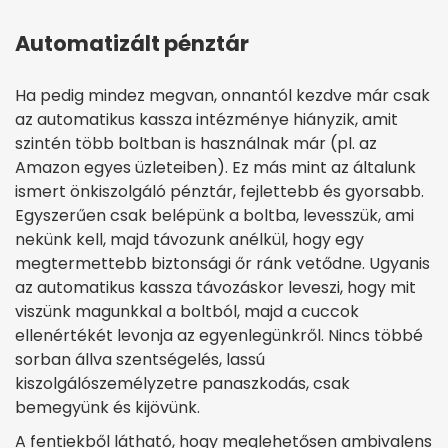
Automatizált pénztár
Ha pedig mindez megvan, onnantól kezdve már csak
az automatikus kassza intézménye hiányzik, amit
szintén több boltban is használnak már (pl. az
Amazon egyes üzleteiben). Ez más mint az általunk
ismert önkiszolgáló pénztár, fejlettebb és gyorsabb.
Egyszerűen csak belépünk a boltba, levesszük, ami
nekünk kell, majd távozunk anélkül, hogy egy
megtermettebb biztonsági őr ránk vetődne. Ugyanis
az automatikus kassza távozáskor leveszi, hogy mit
viszünk magunkkal a boltból, majd a cuccok
ellenértékét levonja az egyenlegünkről. Nincs többé
sorban állva szentségelés, lassú
kiszolgálószemélyzetre panaszkodás, csak
bemegyünk és kijövünk.
A fentiekből látható, hogy meglehetősen ambivalens