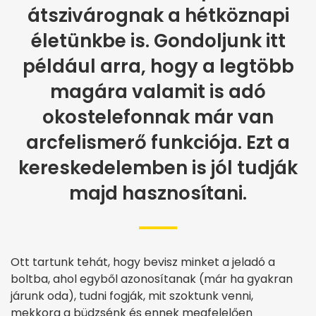
átszivárognak a hétköznapi
életünkbe is. Gondoljunk itt
például arra, hogy a legtöbb
magára valamit is adó
okostelefonnak már van
arcfelismerő funkciója. Ezt a
kereskedelemben is jól tudják
majd hasznosítani.
Ott tartunk tehát, hogy bevisz minket a jeladó a
boltba, ahol egyből azonosítanak (már ha gyakran
járunk oda), tudni fogják, mit szoktunk venni,
mekkora a büdzsénk és ennek megfelelően