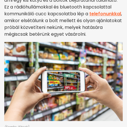
ami egy kis kütyü és a boltok bejáratánál található.
Ez a rádióhullámokkal és bluetooth kapcsolattal
kommunikáló cucc kapcsolatba lép a
telefonunkkal
,
amikor elsétálunk a bolt mellett és olyan ajánlatokat
próbál közvetíteni nekünk, melyek hatására
mégiscsak betérünk egyet vásárolni.
(Forrás: iStock)