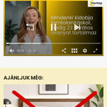
0
seconds
of
1
minute,
AJÁNLJUK MÉG:
16
seconds