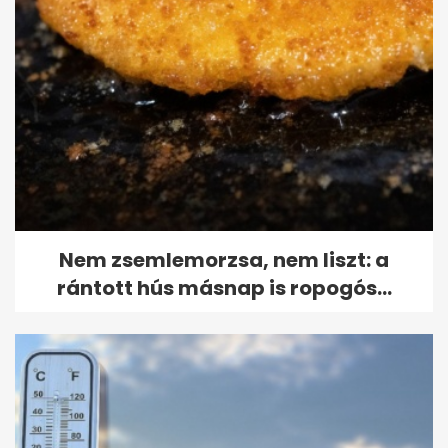
Nem zsemlemorzsa, nem liszt: a
rántott hús másnap is ropogós...