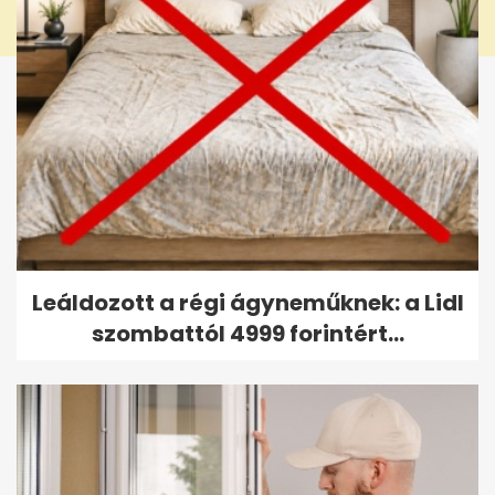
Leáldozott a régi ágyneműknek: a Lidl
szombattól 4999 forintért...