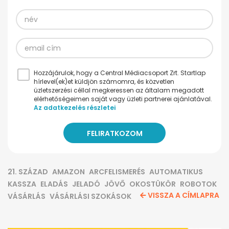
Hozzájárulok, hogy a Central Médiacsoport Zrt. Startlap
hírlevel(ek)et küldjön számomra, és közvetlen
üzletszerzési céllal megkeressen az általam megadott
elérhetőségeimen saját vagy üzleti partnerei ajánlatával.
Az adatkezelés részletei
21. SZÁZAD
AMAZON
ARCFELISMERÉS
AUTOMATIKUS
KASSZA
ELADÁS
JELADÓ
JÖVŐ
OKOSTÜKÖR
ROBOTOK
VISSZA A CÍMLAPRA
VÁSÁRLÁS
VÁSÁRLÁSI SZOKÁSOK