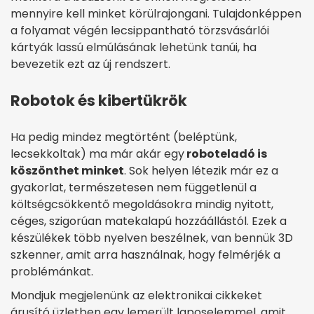
mennyire kell minket körülrajongani. Tulajdonképpen
a folyamat végén lecsippantható törzsvásárlói
kártyák lassú elmúlásának lehetünk tanúi, ha
bevezetik ezt az új rendszert.
Robotok és kibertükrök
Ha pedig mindez megtörtént (beléptünk,
lecsekkoltak) ma már akár egy
roboteladó is
köszönthet minket
. Sok helyen létezik már ez a
gyakorlat, természetesen nem függetlenül a
költségcsökkentő megoldásokra mindig nyitott,
céges, szigorúan matekalapú hozzáállástól. Ezek a
készülékek több nyelven beszélnek, van bennük 3D
szkenner, amit arra használnak, hogy felmérjék a
problémánkat.
Mondjuk megjelenünk az elektronikai cikkeket
árusító üzletben egy lemerült laposelemmel, amit