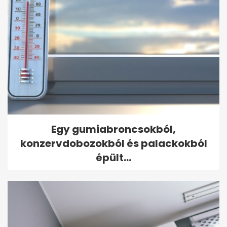
Egy gumiabroncsokból,
konzervdobozokból és palackokból
épült...