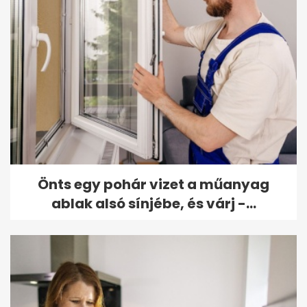
Önts egy pohár vizet a műanyag
ablak alsó sínjébe, és várj -...