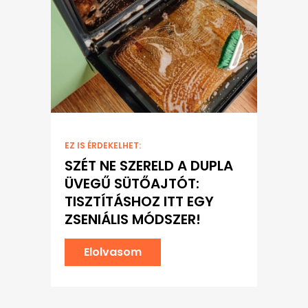
EZ IS ÉRDEKELHET:
SZÉT NE SZERELD A DUPLA
ÜVEGŰ SÜTŐAJTÓT:
TISZTÍTÁSHOZ ITT EGY
ZSENIÁLIS MÓDSZER!
Elolvasom