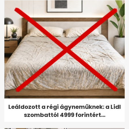
Leáldozott a régi ágyneműknek: a Lidl
szombattól 4999 forintért...