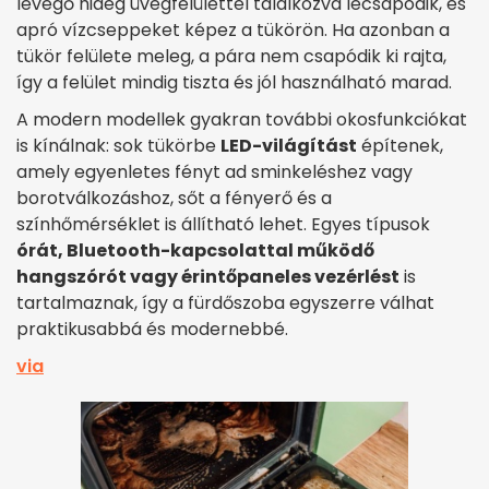
levegő hideg üvegfelülettel találkozva lecsapódik, és
apró vízcseppeket képez a tükörön. Ha azonban a
tükör felülete meleg, a pára nem csapódik ki rajta,
így a felület mindig tiszta és jól használható marad.
A modern modellek gyakran további okosfunkciókat
is kínálnak: sok tükörbe
LED-világítást
építenek,
amely egyenletes fényt ad sminkeléshez vagy
borotválkozáshoz, sőt a fényerő és a
színhőmérséklet is állítható lehet. Egyes típusok
órát, Bluetooth-kapcsolattal működő
hangszórót vagy érintőpaneles vezérlést
is
tartalmaznak, így a fürdőszoba egyszerre válhat
praktikusabbá és modernebbé.
via