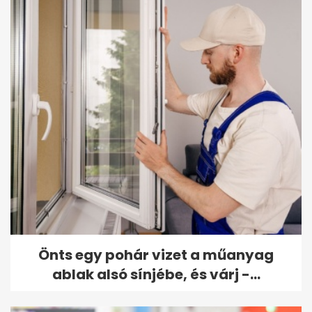
Önts egy pohár vizet a műanyag
ablak alsó sínjébe, és várj -...