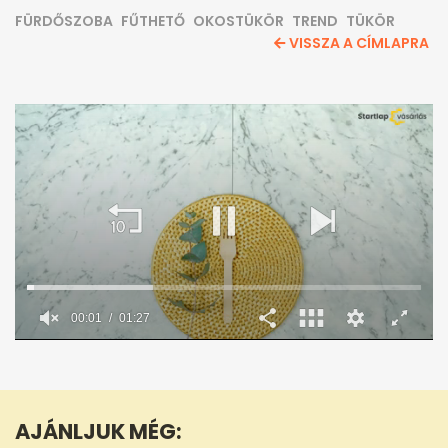
FÜRDŐSZOBA
FŰTHETŐ
OKOSTÜKÖR
TREND
TÜKÖR
VISSZA A CÍMLAPRA
00:02
01:27
0
seconds
of
1
minute,
AJÁNLJUK MÉG:
27
seconds