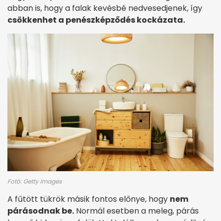
abban is, hogy a falak kevésbé nedvesedjenek, így
csökkenhet a penészképződés kockázata.
Fotó: Getty Images
A fűtött tükrök másik fontos előnye, hogy
nem
párásodnak be.
Normál esetben a meleg, párás