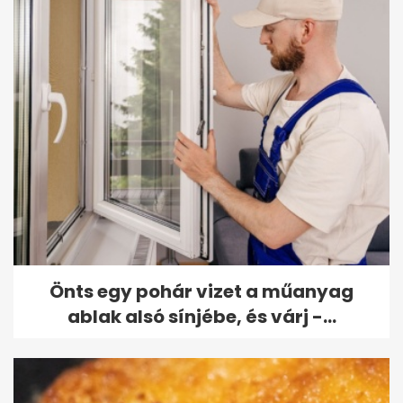
Önts egy pohár vizet a műanyag
ablak alsó sínjébe, és várj -...