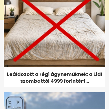
Leáldozott a régi ágyneműknek: a Lidl
szombattól 4999 forintért...