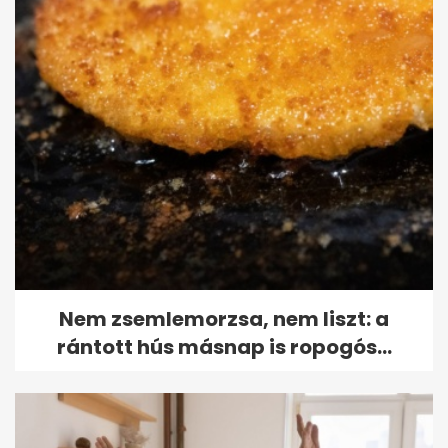
Nem zsemlemorzsa, nem liszt: a
rántott hús másnap is ropogós...