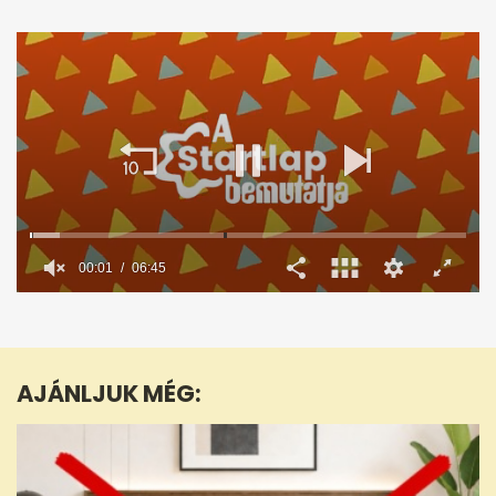
00:02
06:45
0
seconds
of
6
minutes,
AJÁNLJUK MÉG:
45
seconds