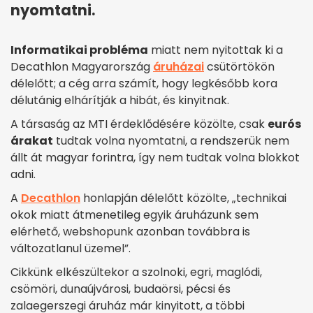
nyomtatni.
Informatikai probléma
miatt nem nyitottak ki a
Decathlon Magyarország
áruházai
csütörtökön
délelőtt; a cég arra számít, hogy legkésőbb kora
délutánig elhárítják a hibát, és kinyitnak.
A társaság az MTI érdeklődésére közölte, csak
eurós
árakat
tudtak volna nyomtatni, a rendszerük nem
állt át magyar forintra, így nem tudtak volna blokkot
adni.
A
Decathlon
honlapján délelőtt közölte, „technikai
okok miatt átmenetileg egyik áruházunk sem
elérhető, webshopunk azonban továbbra is
változatlanul üzemel”.
Cikkünk elkészültekor a s
zolnoki, egri, maglódi,
csömöri, dunaújvárosi, budaörsi, pécsi és
zalaegerszegi
áruház már kinyitott, a többi