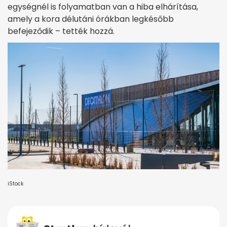
egységnél is folyamatban van a hiba elhárítása,
amely a kora délutáni órákban legkésőbb
befejeződik – tették hozzá.
iStock