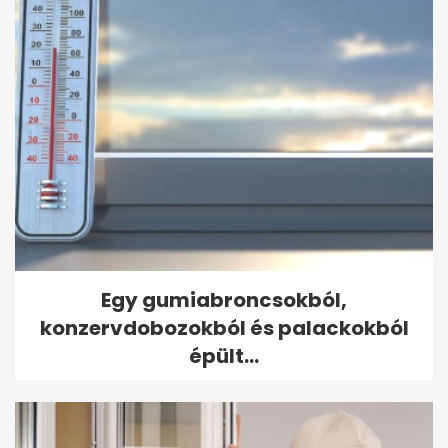
Egy gumiabroncsokból,
konzervdobozokból és palackokból
épült...